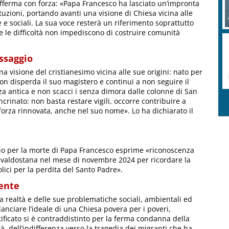
 afferma con forza: «Papa Francesco ha lasciato un’impronta
ituzioni, portando avanti una visione di Chiesa vicina alle
e e sociali. La sua voce resterà un riferimento soprattutto
 e le difficoltà non impediscono di costruire comunità
essaggio
a visione del cristianesimo vicina alle sue origini: nato per
non disperda il suo magistero e continui a non seguire il
a antica e non scacci i senza dimora dalle colonne di San
ncrinato: non basta restare vigili, occorre contribuire a
 forza rinnovata, anche nel suo nome». Lo ha dichiarato il
io per la morte di Papa Francesco esprime «riconoscenza
e valdostana nel mese di novembre 2024 per ricordare la
olici per la perdita del Santo Padre».
gente
a realtà e delle sue problematiche sociali, ambientali ed
anciare l’ideale di una Chiesa povera per i poveri,
ntificato si è contraddistinto per la ferma condanna della
à, dell’indifferenza verso la tragedia dei migranti che ha