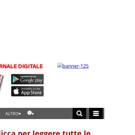
ALTRO
licca per leggere tutte le