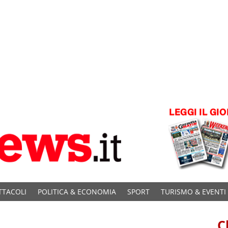
TTACOLI
POLITICA & ECONOMIA
SPORT
TURISMO & EVENTI
C