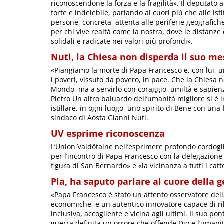
riconoscendone la forza e la fragilità». Il deputato
forte e indelebile, parlando ai cuori più che alle ist
persone, concreta, attenta alle periferie geografich
per chi vive realtà come la nostra, dove le distanze
solidali e radicate nei valori più profondi».
Nuti, la Chiesa non disperda il suo m
«Piangiamo la morte di Papa Francesco e, con lui, un
i poveri, vissuto da povero, in pace. Che la Chiesa 
Mondo, ma a servirlo con coraggio, umiltà e sapienz
Pietro Un altro baluardo dell’umanità migliore si è i
istillare, in ogni luogo, uno spirito di Bene con una
sindaco di Aosta Gianni Nuti.
UV esprime riconoscenza
L’Union Valdôtaine nell’esprimere profondo cordogl
per l’incontro di Papa Francesco con la delegazion
figura di San Bernardo» e «la vicinanza a tutti i catt
Pla, ha saputo parlare al cuore della 
«Papa Francesco è stato un attento osservatore dell
economiche, e un autentico innovatore capace di ril
inclusiva, accogliente e vicina agli ultimi. Il suo po
guerra definita un orrore che offende Dio e l’umanit