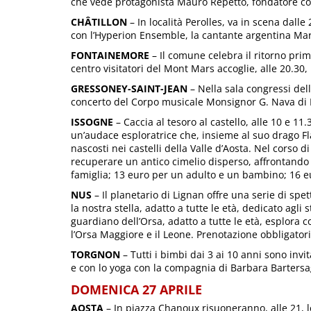
che vede protagonista Mauro Repetto, fondatore co
CHÂTILLON
– In località Perolles, va in scena dalle 
con l’Hyperion Ensemble, la cantante argentina Mari
FONTAINEMORE
– Il comune celebra il ritorno prima
centro visitatori del Mont Mars accoglie, alle 20.30, 
GRESSONEY-SAINT-JEAN
– Nella sala congressi del
concerto del Corpo musicale Monsignor G. Nava di 
ISSOGNE
– Caccia al tesoro al castello, alle 10 e 11.
un’audace esploratrice che, insieme al suo drago Fl
nascosti nei castelli della Valle d’Aosta. Nel corso 
recuperare un antico cimelio disperso, affrontando s
famiglia; 13 euro per un adulto e un bambino; 16 eur
NUS
– Il planetario di Lignan offre una serie di spet
la nostra stella, adatto a tutte le età, dedicato agli 
guardiano dell’Orsa, adatto a tutte le età, esplora c
l’Orsa Maggiore e il Leone. Prenotazione obbligatori
TORGNON
– Tutti i bimbi dai 3 ai 10 anni sono invi
e con lo yoga con la compagnia di Barbara Bartersa
DOMENICA 27 APRILE
AOSTA
– In piazza Chanoux risuoneranno, alle 21, le