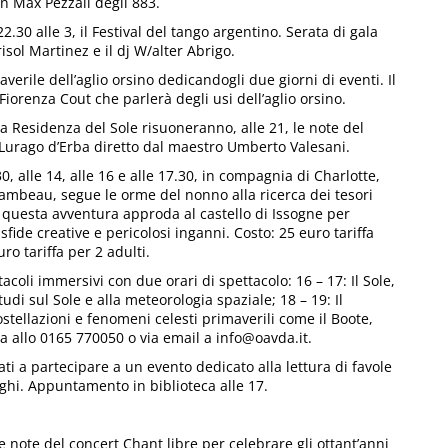
n Max Pezzali degli 883.
22.30 alle 3, il Festival del tango argentino. Serata di gala
sol Martinez e il dj W/alter Abrigo.
verile dell’aglio orsino dedicandogli due giorni di eventi. Il
Fiorenza Cout che parlerà degli usi dell’aglio orsino.
la Residenza del Sole risuoneranno, alle 21, le note del
Lurago d’Erba diretto dal maestro Umberto Valesani.
30, alle 14, alle 16 e alle 17.30, in compagnia di Charlotte,
ambeau, segue le orme del nonno alla ricerca dei tesori
di questa avventura approda al castello di Issogne per
fide creative e pericolosi inganni. Costo: 25 euro tariffa
o tariffa per 2 adulti.
tacoli immersivi con due orari di spettacolo: 16 – 17: Il Sole,
studi sul Sole e alla meteorologia spaziale; 18 – 19: Il
ostellazioni e fenomeni celesti primaverili come il Boote,
a allo 0165 770050 o via email a info@oavda.it.
tati a partecipare a un evento dedicato alla lettura di favole
ghi. Appuntamento in biblioteca alle 17.
 note del concert Chant libre per celebrare gli ottant’anni