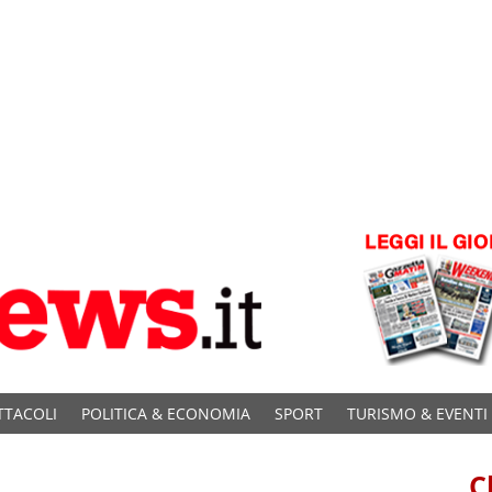
TTACOLI
POLITICA & ECONOMIA
SPORT
TURISMO & EVENTI
C