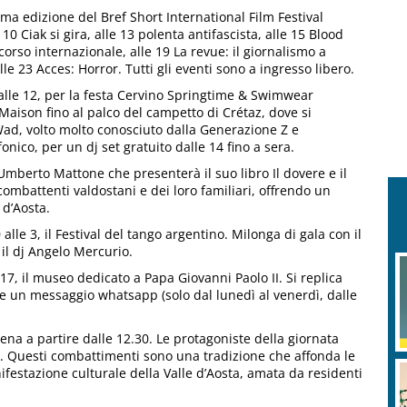
ima edizione del Bref Short International Film Festival
 Ciak si gira, alle 13 polenta antifascista, alle 15 Blood
ncorso internazionale, alle 19 La revue: il giornalismo a
lle 23 Acces: Horror. Tutti gli eventi sono a ingresso libero.
lle 12, per la festa Cervino Springtime & Swimwear
aison fino al palco del campetto di Crétaz, dove si
 Wad, volto molto conosciuto dalla Generazione Z e
onico, per un dj set gratuito dalle 14 fino a sera.
, Umberto Mattone che presenterà il suo libro Il dovere e il
combattenti valdostani e dei loro familiari, offrendo un
 d’Aosta.
0 alle 3, il Festival del tango argentino. Milonga di gala con il
il dj Angelo Mercurio.
17, il museo dedicato a Papa Giovanni Paolo II. Si replica
re un messaggio whatsapp (solo dal lunedì al venerdì, dalle
cena a partire dalle 12.30. Le protagoniste della giornata
a. Questi combattimenti sono una tradizione che affonda le
estazione culturale della Valle d’Aosta, amata da residenti