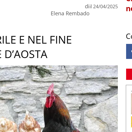
di
il
24/04/2025
n
Elena Rembado
C
ILE E NEL FINE
E D’AOSTA