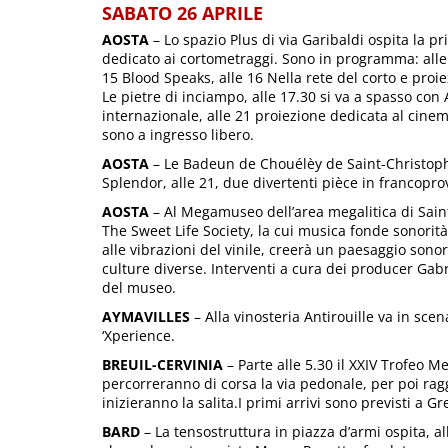
SABATO 26 APRILE
AOSTA
– Lo spazio Plus di via Garibaldi ospita la pr
dedicato ai cortometraggi. Sono in programma: alle 1
15 Blood Speaks, alle 16 Nella rete del corto e proie
Le pietre di inciampo, alle 17.30 si va a spasso con A
internazionale, alle 21 proiezione dedicata al cinema
sono a ingresso libero.
AOSTA
– Le Badeun de Chouélèy de Saint-Christoph
Splendor, alle 21, due divertenti pièce in francopro
AOSTA
– Al Megamuseo dell’area megalitica di Sain
The Sweet Life Society, la cui musica fonde sonorità 
alle vibrazioni del vinile, creerà un paesaggio sono
culture diverse. Interventi a cura dei producer Gabr
del museo.
AYMAVILLES
– Alla vinosteria Antirouille va in scen
‘Xperience.
BREUIL-CERVINIA
– Parte alle 5.30 il XXIV Trofeo 
percorreranno di corsa la via pedonale, per poi rag
inizieranno la salita.I primi arrivi sono previsti a Gr
BARD
– La tensostruttura in piazza d’armi ospita, a