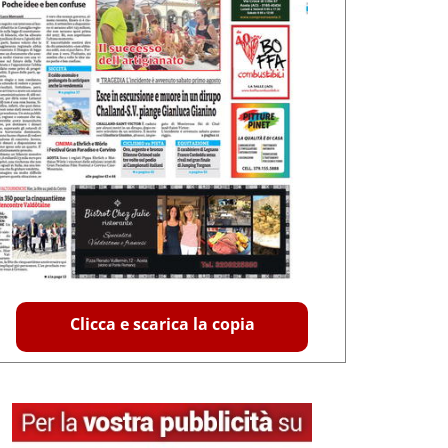
Clicca e scarica la copia