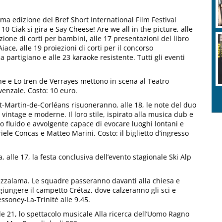
ima edizione del Bref Short International Film Festival
0 Ciak si gira e Say Cheese! Are we all in the picture, alle
zione di corti per bambini, alle 17 presentazioni del libro
iace, alle 19 proiezioni di corti per il concorso
 partigiano e alle 23 karaoke resistente. Tutti gli eventi
e e Lo tren de Verrayes mettono in scena al Teatro
venzale. Costo: 10 euro.
t-Martin-de-Corléans risuoneranno, alle 18, le note del duo
vintage e moderne. Il loro stile, ispirato alla musica dub e
ro fluido e avvolgente capace di evocare luoghi lontani e
iele Concas e Matteo Marini. Costo: il biglietto d’ingresso
a, alle 17, la festa conclusiva dell’evento stagionale Ski Alp
Mezzalama. Le squadre passeranno davanti alla chiesa e
giungere il campetto Crétaz, dove calzeranno gli sci e
essoney-La-Trinité alle 9.45.
lle 21, lo spettacolo musicale Alla ricerca dell’Uomo Ragno