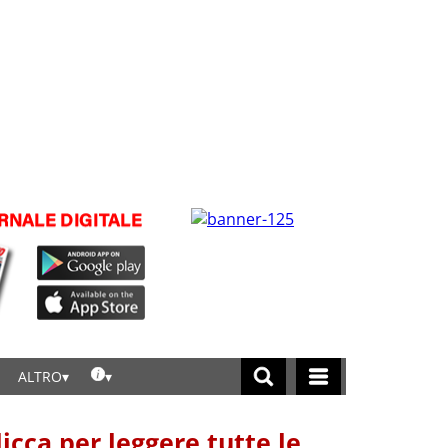
ALTRO
licca per leggere tutte le