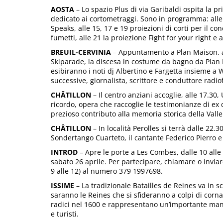
AOSTA
– Lo spazio Plus di via Garibaldi ospita la pr
dedicato ai cortometraggi. Sono in programma: alle 10
Speaks, alle 15, 17 e 19 proiezioni di corti per il co
fumetti, alle 21 la proiezione Fight for your right e a
BREUIL-CERVINIA
– Appuntamento a Plan Maison, a
Skiparade, la discesa in costume da bagno da Plan M
esibiranno i noti dj Albertino e Fargetta insieme a
successive, giornalista, scrittore e conduttore radiof
CHÂTILLON
– Il centro anziani accoglie, alle 17.30
ricordo, opera che raccoglie le testimonianze di ex 
prezioso contributo alla memoria storica della Valle
CHÂTILLON
– In località Perolles si terrà dalle 22.3
Sondertango Cuarteto, il cantante Federico Pierro e 
INTROD
– Apre le porte a Les Combes, dalle 10 alle 
sabato 26 aprile. Per partecipare, chiamare o invia
9 alle 12) al numero 379 1997698.
ISSIME
– La tradizionale Batailles de Reines va in s
saranno le Reines che si sfideranno a colpi di corn
radici nel 1600 e rappresentano un’importante manif
e turisti.