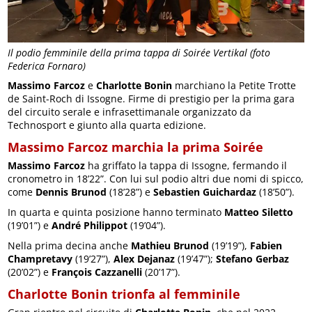
Il podio femminile della prima tappa di Soirée Vertikal (foto
Federica Fornaro)
Massimo Farcoz
e
Charlotte Bonin
marchiano la Petite Trotte
de Saint-Roch di Issogne. Firme di prestigio per la prima gara
del circuito serale e infrasettimanale organizzato da
Technosport e giunto alla quarta edizione.
Massimo Farcoz marchia la prima Soirée
Massimo Farcoz
ha griffato la tappa di Issogne, fermando il
cronometro in 18’22”. Con lui sul podio altri due nomi di spicco,
come
Dennis Brunod
(18’28”) e
Sebastien Guichardaz
(18’50”).
In quarta e quinta posizione hanno terminato
Matteo Siletto
(19’01”) e
André Philippot
(19’04”).
Nella prima decina anche
Mathieu Brunod
(19’19”),
Fabien
Champretavy
(19’27”),
Alex Dejanaz
(19’47”);
Stefano Gerbaz
(20’02”) e
François Cazzanelli
(20’17”).
Charlotte Bonin trionfa al femminile