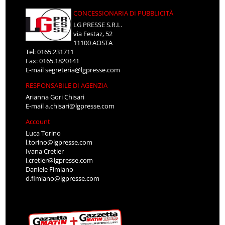
CONCESSIONARIA DI PUBBLICITÀ
LG PRESSE S.R.L.
via Festaz, 52
11100 AOSTA
Tel: 0165.231711
Fax: 0165.1820141
E-mail
segreteria@lgpresse.com
RESPONSABILE DI AGENZIA
Arianna Gori Chisari
E-mail
a.chisari@lgpresse.com
Account
Luca Torino
l.torino@lgpresse.com
Ivana Cretier
i.cretier@lgpresse.com
Daniele Fimiano
d.fimiano@lgpresse.com