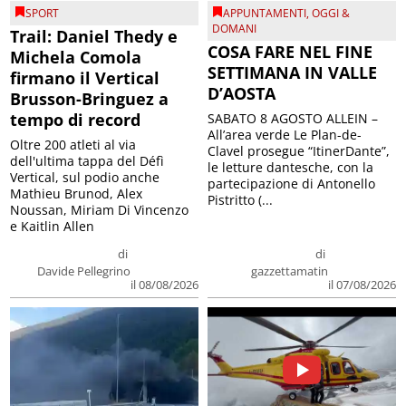
SPORT
APPUNTAMENTI
,
OGGI &
DOMANI
Trail: Daniel Thedy e
COSA FARE NEL FINE
Michela Comola
SETTIMANA IN VALLE
firmano il Vertical
D’AOSTA
Brusson-Bringuez a
tempo di record
SABATO 8 AGOSTO ALLEIN –
All’area verde Le Plan-de-
Oltre 200 atleti al via
Clavel prosegue “ItinerDante”,
dell'ultima tappa del Défì
le letture dantesche, con la
Vertical, sul podio anche
partecipazione di Antonello
Mathieu Brunod, Alex
Pistritto (...
Noussan, Miriam Di Vincenzo
e Kaitlin Allen
di
di
Davide Pellegrino
gazzettamatin
il 08/08/2026
il 07/08/2026