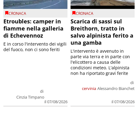
CRONACA
CRONACA
Etroubles: camper in
Scarica di sassi sul
fiamme nella galleria
Breithorn, tratto in
di Echevennoz
salvo alpinista ferito a
una gamba
E in corso l'intervento dei vigili
del fuoco, non ci sono feriti
L'intervento è avvenuto in
parte via terra e in parte con
l'elicottero a causa delle
condizioni meteo. L'alpinista
non ha riportato gravi ferite
di
cervinia
Alessandro Bianchet
di
Cinzia Timpano
il 07/08/2026
il 07/08/2026