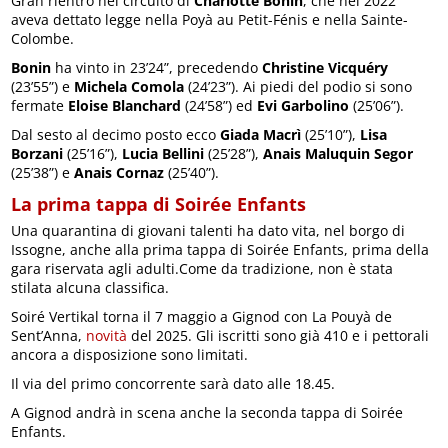
Gran rientro nel circuito di
Charlotte Bonin
, che nel 2022
aveva dettato legge nella Poyà au Petit-Fénis e nella Sainte-
Colombe.
Bonin
ha vinto in 23’24”, precedendo
Christine Vicquéry
(23’55”) e
Michela Comola
(24’23”). Ai piedi del podio si sono
fermate
Eloise Blanchard
(24’58”) ed
Evi Garbolino
(25’06”).
Dal sesto al decimo posto ecco
Giada Macrì
(25’10”),
Lisa
Borzani
(25’16”),
Lucia Bellini
(25’28”),
Anais Maluquin Segor
(25’38”) e
Anais Cornaz
(25’40”).
La prima tappa di Soirée Enfants
Una quarantina di giovani talenti ha dato vita, nel borgo di
Issogne, anche alla prima tappa di Soirée Enfants, prima della
gara riservata agli adulti.Come da tradizione, non è stata
stilata alcuna classifica.
Soiré Vertikal torna il 7 maggio a Gignod con La Pouyà de
Sent’Anna,
novità
del 2025. Gli iscritti sono già 410 e i pettorali
ancora a disposizione sono limitati.
Il via del primo concorrente sarà dato alle 18.45.
A Gignod andrà in scena anche la seconda tappa di Soirée
Enfants.