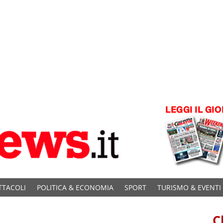
TTACOLI
POLITICA & ECONOMIA
SPORT
TURISMO & EVENTI
C