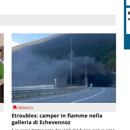
R
v
CRONACA
Etroubles: camper in fiamme nella
galleria di Echevennoz