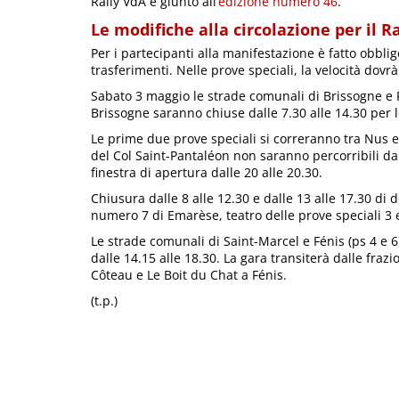
Rally VdA è giunto all’
edizione numero 46
.
Le modifiche alla circolazione per il Ra
Per i partecipanti alla manifestazione è fatto obbli
trasferimenti. Nelle prove speciali, la velocità dovr
Sabato 3 maggio le strade comunali di Brissogne e P
Brissogne saranno chiuse dalle 7.30 alle 14.30 per
Le prime due prove speciali si correranno tra Nus 
del Col Saint-Pantaléon non saranno percorribili dal
finestra di apertura dalle 20 alle 20.30.
Chiusura dalle 8 alle 12.30 e dalle 13 alle 17.30 di
numero 7 di Emarèse, teatro delle prove speciali 3 
Le strade comunali di Saint-Marcel e Fénis (ps 4 e 
dalle 14.15 alle 18.30. La gara transiterà dalle fra
Côteau e Le Boit du Chat a Fénis.
(t.p.)