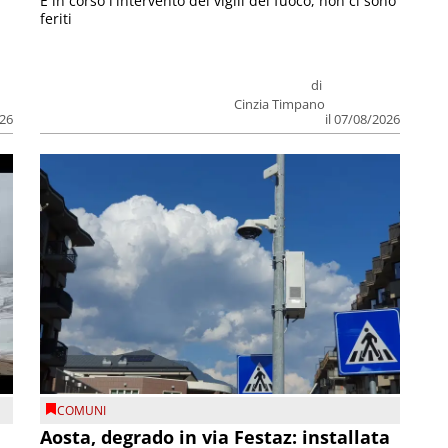
E in corso l'intervento dei vigili del fuoco, non ci sono
feriti
di
Cinzia Timpano
026
il 07/08/2026
COMUNI
n
Aosta, degrado in via Festaz: installata