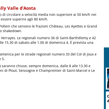
lly Valle d’Aosta
go di circolare a velocità media non superiore ai 50 km/h nei
à essere superire agli 80 km/h.
ollein che servono le frazioni Château, Les Ayettes e Grand
 lo shakedown.
e Verrayes. Le regionali numero 36 di Saint-Barthélemy e 42
le 15.30 di sabato alle 1.00 di domenica 4. È prevista una
 domenica per le strade regionali numero 33 del Col di Joux e
e 5.
6) saranno chiuse, sempre domenica, dalle 8 alle 13.30 e
zioni di Plout, Seissogne e Champremier di Saint-Marcel e Le
O
d