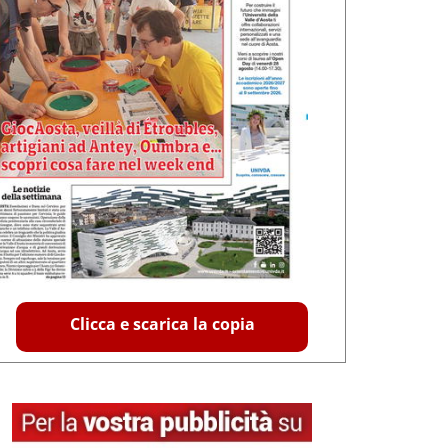
Clicca e scarica la copia