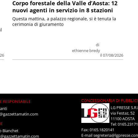
Corpo forestale della Valle d’Aosta: 12
nuovi agenti in servizio in 8 stazioni
Questa mattina, a palazzo regionale, si è tenuta la
cerimonia di giuramento
l
di
ethienne bredy
026
il 07/08/2026
CONCESSIONARIA DI PUBBLIC
E RESPONSABILE
LG PRESSE S.R.
anti
via Festaz, 52
i@gazzettamatin.com
11100 AOSTA
NE
Tel: 0165.2317
Fax: 0165.1820141
o Bianchet
E-mail
segreteria@lgpresse.co
t@gazzettamatin.com