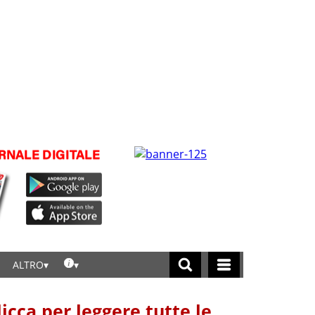
ALTRO
licca per leggere tutte le