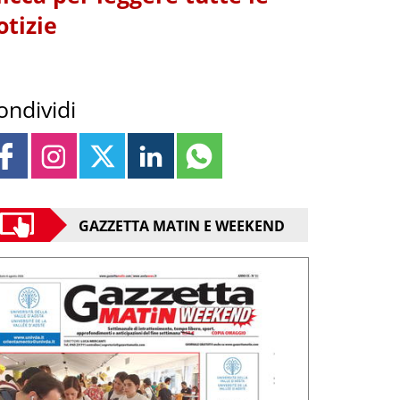
otizie
ondividi
GAZZETTA MATIN E WEEKEND