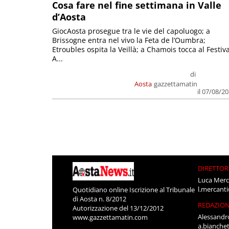
Cosa fare nel fine settimana in Valle
d’Aosta
GiocAosta prosegue tra le vie del capoluogo; a
Brissogne entra nel vivo la Feta de l’Oumbra;
Etroubles ospita la Veillà; a Chamois tocca al Festiva
A...
di
Aosta
gazzettamatin
il 07/08/2
DIRETTOR
Luca Merc
l.mercant
Quotidiano online Iscrizione al Tribunale
di Aosta n. 8/2012
REDAZIO
Autorizzazione del 13/12/2012
Alessandr
www.gazzettamatin.com
a.bianche