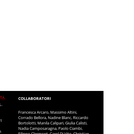
ITÀ
COLLABORATORI
L.
Francesca Arcaro, Massimo Altini,
Corrado Bellora, Nadine Blanc, Riccardo
11
Bortolotti, Manila Calipari, Giulia Calisti,
Nadia Camposaragna, Paolo Ciambi,
m
Filippo Clermont, Carol Di Vito, Christian