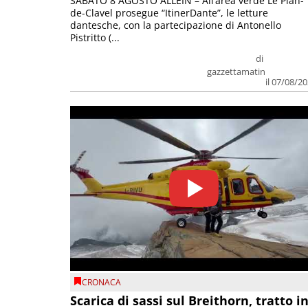
SABATO 8 AGOSTO ALLEIN – All’area verde Le Plan-
de-Clavel prosegue “ItinerDante”, le letture
dantesche, con la partecipazione di Antonello
Pistritto (...
di
gazzettamatin
il 07/08/2
CRONACA
Scarica di sassi sul Breithorn, tratto i