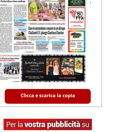
Clicca e scarica la copia