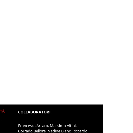
ITÀ
COLLABORATORI
L.
Francesca Arcaro, Massimo Altini,
Corrado Bellora, Nadine Blanc, Riccardo