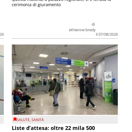
cerimonia di giuramento
di
ethienne bredy
026
il 07/08/2026
SALUTE
,
SANITÀ
Liste d’attesa: oltre 22 mila 500