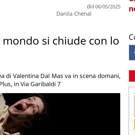
di
il
06/05/2025
n
Danila Chenal
C
ro mondo si chiude con lo
a di Valentina Dal Mas va in scena domani,
lus, in Via Garibaldi 7