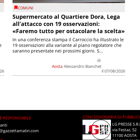
COMUNI
Supermercato al Quartiere Dora, Lega
all’attacco con 19 osservazioni:
«Faremo tutto per ostacolare la scelta»
In una conferenza stampa il Carroccio ha illustrato le
e
19 osservazioni alla variante al piano regolatore che
saranno presentate nei prossimi giorni. S...
di
Aosta
Alessandro Bianchet
026
il 07/08/2026
CONCESSIONARIA DI PUBBLIC
E RESPONSABILE
LG PRESSE S.R.
anti
via Festaz, 52
i@gazzettamatin.com
11100 AOSTA