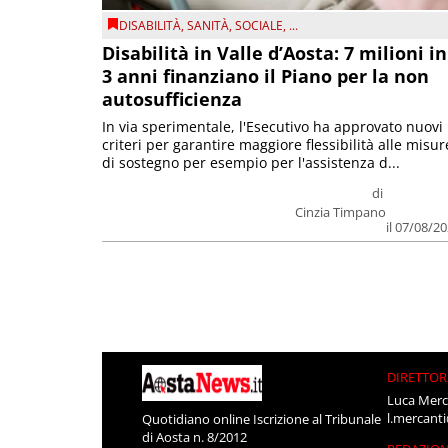
DISABILITÀ
,
SANITÀ
,
SOCIALE
, ...
Disabilità in Valle d’Aosta: 7 milioni in
3 anni finanziano il Piano per la non
autosufficienza
In via sperimentale, l'Esecutivo ha approvato nuovi
criteri per garantire maggiore flessibilità alle misur
di sostegno per esempio per l'assistenza d...
di
Cinzia Timpano
il 07/08/2
DIRETTOR
Luca Merc
l.mercant
Quotidiano online Iscrizione al Tribunale
di Aosta n. 8/2012