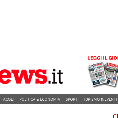
TTACOLI
POLITICA & ECONOMIA
SPORT
TURISMO & EVENTI
C