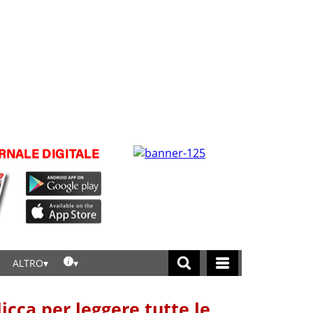
ALTRO
licca per leggere tutte le