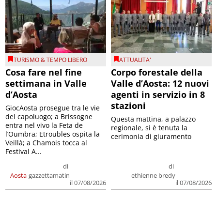
TURISMO & TEMPO LIBERO
ATTUALITA'
Cosa fare nel fine
Corpo forestale della
settimana in Valle
Valle d’Aosta: 12 nuovi
d’Aosta
agenti in servizio in 8
stazioni
GiocAosta prosegue tra le vie
del capoluogo; a Brissogne
Questa mattina, a palazzo
entra nel vivo la Feta de
regionale, si è tenuta la
l’Oumbra; Etroubles ospita la
cerimonia di giuramento
Veillà; a Chamois tocca al
Festival A...
di
di
Aosta
gazzettamatin
ethienne bredy
il 07/08/2026
il 07/08/2026