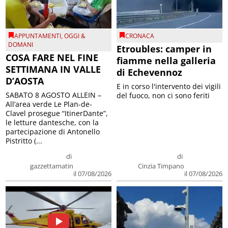
APPUNTAMENTI
,
OGGI &
CRONACA
DOMANI
Etroubles: camper in
COSA FARE NEL FINE
fiamme nella galleria
SETTIMANA IN VALLE
di Echevennoz
D’AOSTA
E in corso l'intervento dei vigili
SABATO 8 AGOSTO ALLEIN –
del fuoco, non ci sono feriti
All’area verde Le Plan-de-
Clavel prosegue “ItinerDante”,
le letture dantesche, con la
partecipazione di Antonello
Pistritto (...
di
di
gazzettamatin
Cinzia Timpano
il 07/08/2026
il 07/08/2026