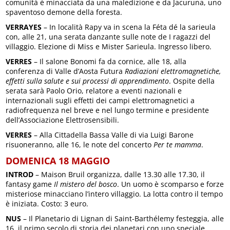
comunità è minacciata da una maledizione e da Jacuruna, uno
spaventoso demone della foresta.
VERRAYES
– In località Rapy va in scena la Féta dé la sarieula
con, alle 21, una serata danzante sulle note de I ragazzi del
villaggio. Elezione di Miss e Mister Sarieula. Ingresso libero.
VERRES
– Il salone Bonomi fa da cornice, alle 18, alla
conferenza di Valle d’Aosta Futura
Radiazioni elettromagnetiche,
effetti sulla salute e sui processi di apprendimento
. Ospite della
serata sarà Paolo Orio, relatore a eventi nazionali e
internazionali sugli effetti dei campi elettromagnetici a
radiofrequenza nel breve e nel lungo termine e presidente
dell’Associazione Elettrosensibili.
VERRES
– Alla Cittadella Bassa Valle di via Luigi Barone
risuoneranno, alle 16, le note del concerto
Per te mamma
.
DOMENICA 18 MAGGIO
INTROD
– Maison Bruil organizza, dalle 13.30 alle 17.30, il
fantasy game
Il mistero del bosco
. Un uomo è scomparso e forze
misteriose minacciano l’intero villaggio. La lotta contro il tempo
è iniziata. Costo: 3 euro.
NUS
– Il Planetario di Lignan di Saint-Barthélemy festeggia, alle
16, il primo secolo di storia dei planetari con uno speciale