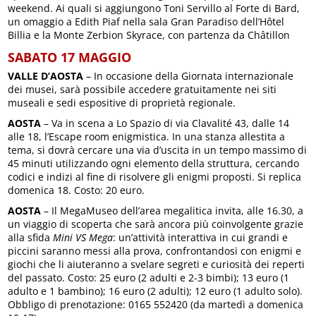
weekend. Ai quali si aggiungono Toni Servillo al Forte di Bard,
un omaggio a Edith Piaf nella sala Gran Paradiso dell’Hôtel
Billia e la Monte Zerbion Skyrace, con partenza da Châtillon
SABATO 17 MAGGIO
VALLE D’AOSTA
– In occasione della Giornata internazionale
dei musei, sarà possibile accedere gratuitamente nei siti
museali e sedi espositive di proprietà regionale.
AOSTA
– Va in scena a Lo Spazio di via Clavalité 43, dalle 14
alle 18, l’Escape room enigmistica. In una stanza allestita a
tema, si dovrà cercare una via d’uscita in un tempo massimo di
45 minuti utilizzando ogni elemento della struttura, cercando
codici e indizi al fine di risolvere gli enigmi proposti. Si replica
domenica 18. Costo: 20 euro.
AOSTA
– Il MegaMuseo dell’area megalitica invita, alle 16.30, a
un viaggio di scoperta che sarà ancora più coinvolgente grazie
alla sfida
Mini VS Mega
: un’attività interattiva in cui grandi e
piccini saranno messi alla prova, confrontandosi con enigmi e
giochi che li aiuteranno a svelare segreti e curiosità dei reperti
del passato. Costo: 25 euro (2 adulti e 2-3 bimbi); 13 euro (1
adulto e 1 bambino); 16 euro (2 adulti); 12 euro (1 adulto solo).
Obbligo di prenotazione: 0165 552420 (da martedì a domenica