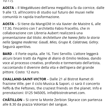
10-17).
AOSTA
– Il MegaMuseo dell’area megalitica fa da cornice, dalle
9 alle 13, all’incontro di studio sul futuro dei musei nelle
comunità in rapida trasformazione.
AOSTA
– Si tiene da MangiOlé in vía Xavier de Maistre 6, alle
17.30, l’incontro con l’ architetto Fabio Fracellio, che in
collaborazione con Libreria Aubert realizzerà una
presentazione dal titolo:
Architetture che hanno fatto la storia
nella Spagna moderna: Gaudì, Mies, Grupo R, Calatrava, Gehry
.
Seguirà aperitivo.
BARD
– Il Forte ospita, alle 16, Toni Servillo. L’attore leggerà
alcuni brani tratti da
Pagine di diario
di Emilio Vedova, dando
voce al processo creativo, profondo e tormentato dell’artista,
raccontando il divenire della vita e dell’opera del grande
pittore. Costo: 12 euro.
CHALLAND-SAINT-VICTOR
– Dalle 21 al Bistrot Ramet di
frazione Ville, per il ciclo Musica & Sapori, ci sarà il concerto
Feffo & the Feftones, the craziest friends on the planet. Info e
prenotazioni: 0125 945005, info@bistrotramet.com.
CHÂTILLON
– Si corre la Monte Zerbion Skyrace con partenza
alle 8.30 da piazza Volontari del sangue.