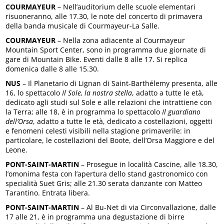
COURMAYEUR
– Nell’auditorium delle scuole elementari
risuoneranno, alle 17.30, le note del concerto di primavera
della banda musicale di Courmayeur-La Salle.
COURMAYEUR
– Nella zona adiacente al Courmayeur
Mountain Sport Center, sono in programma due giornate di
gare di Mountain Bike. Eventi dalle 8 alle 17. Si replica
domenica dalle 8 alle 15.30.
NUS
– Il Planetario di Lignan di Saint-Barthélemy presenta, alle
16, lo spettacolo
Il Sole, la nostra stella
, adatto a tutte le età,
dedicato agli studi sul Sole e alle relazioni che intrattiene con
la Terra; alle 18, è in programma lo spettacolo
Il guardiano
dell’Orsa
, adatto a tutte le età, dedicato a costellazioni, oggetti
e fenomeni celesti visibili nella stagione primaverile: in
particolare, le costellazioni del Boote, dell’Orsa Maggiore e del
Leone.
PONT-SAINT-MARTIN
– Prosegue in località Cascine, alle 18.30,
l’omonima festa con l’apertura dello stand gastronomico con
specialità Suet Gris; alle 21.30 serata danzante con Matteo
Tarantino. Entrata libera.
PONT-SAINT-MARTIN
– Al Bu-Net di via Circonvallazione, dalle
17 alle 21, è in programma una degustazione di birre