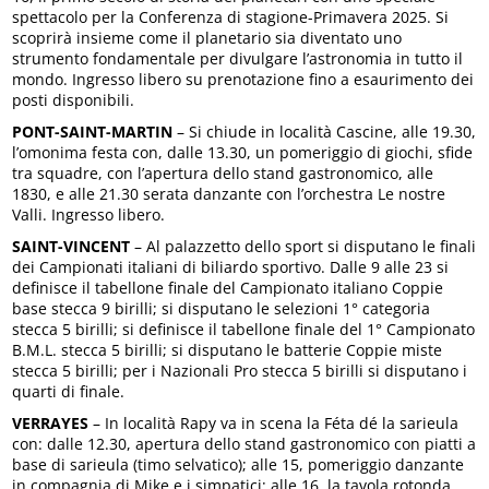
spettacolo per la Conferenza di stagione-Primavera 2025. Si
scoprirà insieme come il planetario sia diventato uno
strumento fondamentale per divulgare l’astronomia in tutto il
mondo. Ingresso libero su prenotazione fino a esaurimento dei
posti disponibili.
PONT-SAINT-MARTIN
– Si chiude in località Cascine, alle 19.30,
l’omonima festa con, dalle 13.30, un pomeriggio di giochi, sfide
tra squadre, con l’apertura dello stand gastronomico, alle
1830, e alle 21.30 serata danzante con l’orchestra Le nostre
Valli. Ingresso libero.
SAINT-VINCENT
– Al palazzetto dello sport si disputano le finali
dei Campionati italiani di biliardo sportivo. Dalle 9 alle 23 si
definisce il tabellone finale del Campionato italiano Coppie
base stecca 9 birilli; si disputano le selezioni 1° categoria
stecca 5 birilli; si definisce il tabellone finale del 1° Campionato
B.M.L. stecca 5 birilli; si disputano le batterie Coppie miste
stecca 5 birilli; per i Nazionali Pro stecca 5 birilli si disputano i
quarti di finale.
VERRAYES
– In località Rapy va in scena la Féta dé la sarieula
con: dalle 12.30, apertura dello stand gastronomico con piatti a
base di sarieula (timo selvatico); alle 15, pomeriggio danzante
in compagnia di Mike e i simpatici; alle 16, la tavola rotonda