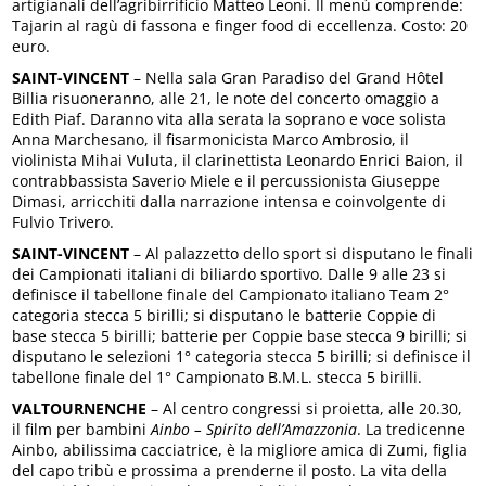
artigianali dell’agribirrificio Matteo Leoni. Il menù comprende:
Tajarin al ragù di fassona e finger food di eccellenza. Costo: 20
euro.
SAINT-VINCENT
– Nella sala Gran Paradiso del Grand Hôtel
Billia risuoneranno, alle 21, le note del concerto omaggio a
Edith Piaf. Daranno vita alla serata la soprano e voce solista
Anna Marchesano, il fisarmonicista Marco Ambrosio, il
violinista Mihai Vuluta, il clarinettista Leonardo Enrici Baion, il
contrabbassista Saverio Miele e il percussionista Giuseppe
Dimasi, arricchiti dalla narrazione intensa e coinvolgente di
Fulvio Trivero.
SAINT-VINCENT
– Al palazzetto dello sport si disputano le finali
dei Campionati italiani di biliardo sportivo. Dalle 9 alle 23 si
definisce il tabellone finale del Campionato italiano Team 2°
categoria stecca 5 birilli; si disputano le batterie Coppie di
base stecca 5 birilli; batterie per Coppie base stecca 9 birilli; si
disputano le selezioni 1° categoria stecca 5 birilli; si definisce il
tabellone finale del 1° Campionato B.M.L. stecca 5 birilli.
VALTOURNENCHE
– Al centro congressi si proietta, alle 20.30,
il film per bambini
Ainbo – Spirito dell’Amazzonia
. La tredicenne
Ainbo, abilissima cacciatrice, è la migliore amica di Zumi, figlia
del capo tribù e prossima a prenderne il posto. La vita della