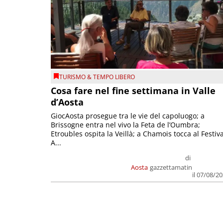
TURISMO & TEMPO LIBERO
Cosa fare nel fine settimana in Valle
d’Aosta
GiocAosta prosegue tra le vie del capoluogo; a
Brissogne entra nel vivo la Feta de l’Oumbra;
Etroubles ospita la Veillà; a Chamois tocca al Festiva
A...
di
Aosta
gazzettamatin
il 07/08/2