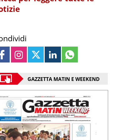
otizie
ondividi
GAZZETTA MATIN E WEEKEND