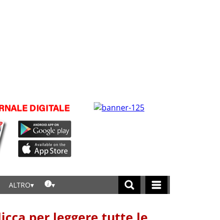
ALTRO
licca per leggere tutte le