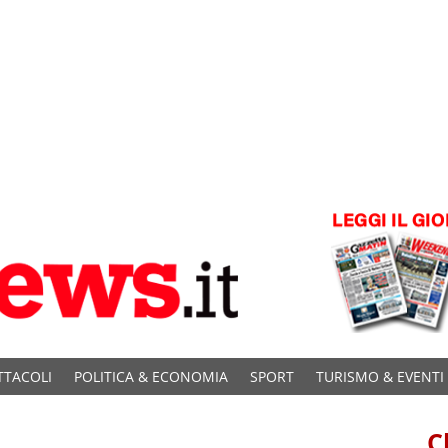
TTACOLI
POLITICA & ECONOMIA
SPORT
TURISMO & EVENTI
C