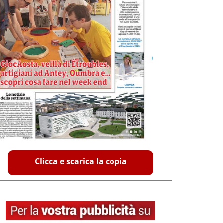
Clicca e scarica la copia