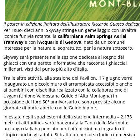
Il poster in edizione limitata dell’illustratore Riccardo Guasco dedi
Per i suoi dieci anni Skyway stringe un gemellaggio con un’altra
iconica funivia rotante, la
californiana Palm Springs Aerial
Tramway
e con l’
Acquario di Genova
, nato da un comune
interesse per la natura e, soprattutto, per la natura sottozero.
Skyway sarà presente nella sezione dedicata al Regno dei
ghiacci con una parete informativa che racconta i ghiacciai
millenari, visti dal punto più alto d’Italia.
Tra le altre attività, alla stazione del Pavillon, il 7 giugno verrà
inaugurato un piccolo muro di arrampicata accessibile anche
ai bambini con disabilità,realizzato con la collaborazione di
Uvgam (Unione Valdostana Guide di Alta Montagna) in
occasione del loro 50° anniversario e sono previste alcune
giornate di porte aperte con le Guide Alpine.
In estate negli spazi esterni della stazione intermedia – 2.173
metri di altitudine– sarà inaugurata la Tana delle Marmotte,
un luogo da fiaba pensato per i più piccini ma in grado di
stupire anche gli adulti. Si tratta un percorso ludico immersivo