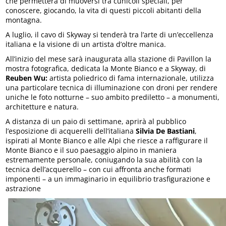
che permetterà di muoversi tra cunicoli speciali, per
conoscere, giocando, la vita di questi piccoli abitanti della
montagna.
A luglio, il cavo di Skyway si tenderà tra l’arte di un’eccellenza
italiana e la visione di un artista d’oltre manica.
All’inizio del mese sarà inaugurata alla stazione di Pavillon la
mostra fotografica, dedicata la Monte Bianco e a Skyway, di
Reuben Wu:
artista poliedrico di fama internazionale, utilizza
una particolare tecnica di illuminazione con droni per rendere
uniche le foto notturne – suo ambito prediletto – a monumenti,
architetture e natura.
A distanza di un paio di settimane, aprirà al pubblico
l’esposizione di acquerelli dell’italiana
Silvia De Bastiani
,
ispirati al Monte Bianco e alle Alpi che riesce a raffigurare il
Monte Bianco e il suo paesaggio alpino in maniera
estremamente personale, coniugando la sua abilità con la
tecnica dell’acquerello – con cui affronta anche formati
imponenti – a un immaginario in equilibrio trasfigurazione e
astrazione