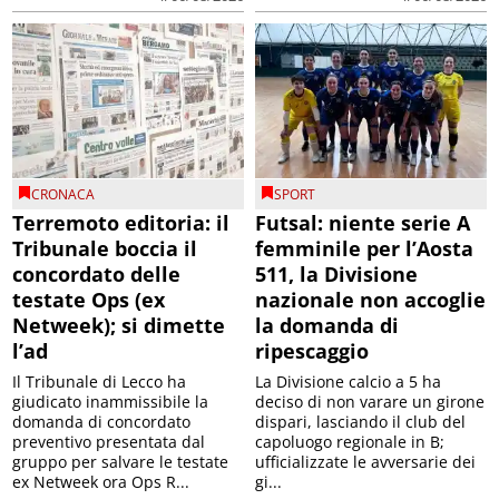
CRONACA
SPORT
Terremoto editoria: il
Futsal: niente serie A
Tribunale boccia il
femminile per l’Aosta
concordato delle
511, la Divisione
testate Ops (ex
nazionale non accoglie
Netweek); si dimette
la domanda di
l’ad
ripescaggio
Il Tribunale di Lecco ha
La Divisione calcio a 5 ha
giudicato inammissibile la
deciso di non varare un girone
domanda di concordato
dispari, lasciando il club del
preventivo presentata dal
capoluogo regionale in B;
gruppo per salvare le testate
ufficializzate le avversarie dei
ex Netweek ora Ops R...
gi...