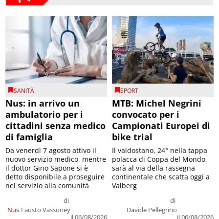
SANITÀ
SPORT
Nus: in arrivo un
MTB: Michel Negrini
ambulatorio per i
convocato per i
cittadini senza medico
Campionati Europei di
di famiglia
bike trial
Da venerdì 7 agosto attivo il
Il valdostano, 24° nella tappa
nuovo servizio medico, mentre
polacca di Coppa del Mondo,
il dottor Gino Sapone si è
sarà al via della rassegna
detto disponibile a proseguire
continentale che scatta oggi a
nel servizio alla comunità
Valberg
di
di
Nus
Fausto Vassoney
Davide Pellegrino
il 06/08/2026
il 06/08/2026