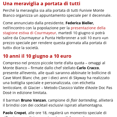
Una meraviglia a portata di tutti
Perché la meraviglia sia alla portata di tutti Funivie Monte
Bianco organizza un appuntamento speciale per il decennale.
Come annunciato dalla presidente,
Federica Bieller,
nell’incontro con la popolazione per la
presentazione della
stagione estiva di Courmayeur
, martedì 10 giugno si potrà
salire da Courmayeur a Punta Helbronner a soli 10 euro «un
prezzo speciale per rendere questa giornata alla portata di
tutti» dice la società.
10 anni il 10 giugno a 10 euro
Compreso nel prezzo piccole torte d’alta quota – omaggi al
Monte Bianco – firmate dallo chef stellato
Carlo Cracco
,
presente all’evento, alle quali saranno abbinate le bollicine di
Cave Mont Blanc che, per i dieci anni di Skyway ha realizzato
una bottiglia speciale e personalizzata, con etichetta
lenticolare, di Glacier – Metodo Classico Vallée d’Aoste Doc Pas
Dosé in edizione limitata.
Il barman
Bruno Vanzan
, campione di
flair bartending
, allieterà
il brindisi con dei cocktail esclusivi ispirati allamontagna.
Paolo Crepet
, alle ore 18, regalerà un momento speciale di