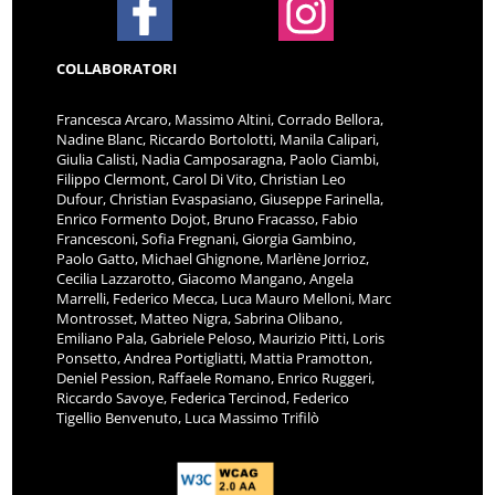
COLLABORATORI
Francesca Arcaro, Massimo Altini, Corrado Bellora,
Nadine Blanc, Riccardo Bortolotti, Manila Calipari,
Giulia Calisti, Nadia Camposaragna, Paolo Ciambi,
Filippo Clermont, Carol Di Vito, Christian Leo
Dufour, Christian Evaspasiano, Giuseppe Farinella,
Enrico Formento Dojot, Bruno Fracasso, Fabio
Francesconi, Sofia Fregnani, Giorgia Gambino,
Paolo Gatto, Michael Ghignone, Marlène Jorrioz,
Cecilia Lazzarotto, Giacomo Mangano, Angela
Marrelli, Federico Mecca, Luca Mauro Melloni, Marc
Montrosset, Matteo Nigra, Sabrina Olibano,
Emiliano Pala, Gabriele Peloso, Maurizio Pitti, Loris
Ponsetto, Andrea Portigliatti, Mattia Pramotton,
Deniel Pession, Raffaele Romano, Enrico Ruggeri,
Riccardo Savoye, Federica Tercinod, Federico
Tigellio Benvenuto, Luca Massimo Trifilò