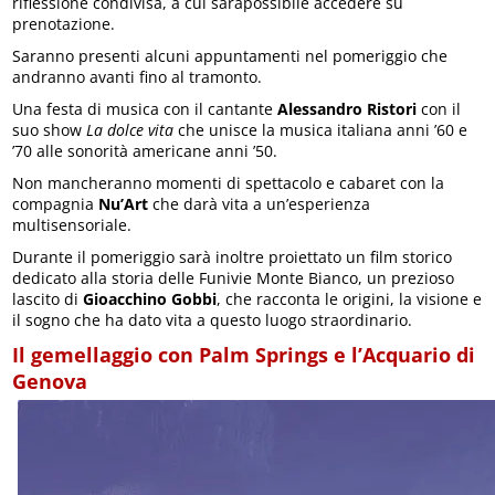
riflessione condivisa, a cui saràpossibile accedere su
prenotazione.
Saranno presenti alcuni appuntamenti nel pomeriggio che
andranno avanti fino al tramonto.
Una festa di musica con il cantante
Alessandro Ristori
con il
suo show
La dolce vita
che unisce la musica italiana anni ’60 e
’70 alle sonorità americane anni ’50.
Non mancheranno momenti di spettacolo e cabaret con la
compagnia
Nu’Art
che darà vita a un’esperienza
multisensoriale.
Durante il pomeriggio sarà inoltre proiettato un film storico
dedicato alla storia delle Funivie Monte Bianco, un prezioso
lascito di
Gioacchino Gobbi
, che racconta le origini, la visione e
il sogno che ha dato vita a questo luogo straordinario.
Il gemellaggio con Palm Springs e l’Acquario di
Genova