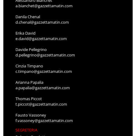
Alessandro Bianchet
a.bianchet@gazzettamatin.com
Danila Chenal
d.chenal@gazzettamatin.com
Erika David
e.david@gazzettamatin.com
Davide Pellegrino
d.pellegrino@gazzettamatin.com
Cinzia Timpano
c.timpano@gazzettamatin.com
Arianna Papalia
a.papalia@gazzettamatin.com
Thomas Piccot
t.piccot@gazzettamatin.com
Fausto Vassoney
f.vassoney@gazzettamatin.com
SEGRETERIA