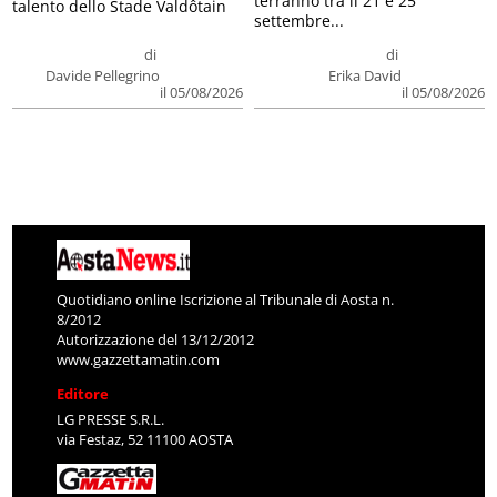
terranno tra il 21 e 25
talento dello Stade Valdôtain
settembre...
di
di
Davide Pellegrino
Erika David
il 05/08/2026
il 05/08/2026
Quotidiano online Iscrizione al Tribunale di Aosta n.
8/2012
Autorizzazione del 13/12/2012
www.gazzettamatin.com
Editore
LG PRESSE S.R.L.
via Festaz, 52 11100 AOSTA