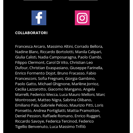
COLLABORATORI
Francesca Arcaro, Massimo Altini, Corrado Bellora,
Nadine Blanc, Riccardo Bortolotti, Manila Calipari,
Giulia Calisti, Nadia Camposaragna, Paolo Ciambi,
Filippo Clermont, Carol Di Vito, Christian Leo
Dufour, Christian Evaspasiano, Giuseppe Farinella,
Enrico Formento Dojot, Bruno Fracasso, Fabio
Francesconi, Sofia Fregnani, Giorgia Gambino,
Paolo Gatto, Michael Ghignone, Marlène Jorrioz,
Cecilia Lazzarotto, Giacomo Mangano, Angela
Marrelli, Federico Mecca, Luca Mauro Melloni, Marc
Montrosset, Matteo Nigra, Sabrina Olibano,
Emiliano Pala, Gabriele Peloso, Maurizio Pitti, Loris
Ponsetto, Andrea Portigliatti, Mattia Pramotton,
Deniel Pession, Raffaele Romano, Enrico Ruggeri,
Riccardo Savoye, Federica Tercinod, Federico
Tigellio Benvenuto, Luca Massimo Trifilò