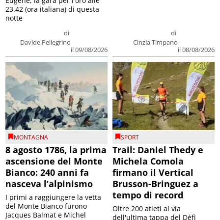
Eugene, la gara per l'oro alle
23.42 (ora italiana) di questa
notte
di
di
Davide Pellegrino
Cinzia Timpano
il 09/08/2026
il 08/08/2026
MONTAGNA
SPORT
8 agosto 1786, la prima
Trail: Daniel Thedy e
ascensione del Monte
Michela Comola
Bianco: 240 anni fa
firmano il Vertical
nasceva l’alpinismo
Brusson-Bringuez a
tempo di record
I primi a raggiungere la vetta
del Monte Bianco furono
Oltre 200 atleti al via
Jacques Balmat e Michel
dell'ultima tappa del Défì