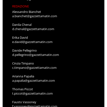
REDAZIONE
Alessandro Bianchet
a.bianchet@gazzettamatin.com
Danila Chenal
d.chenal@gazzettamatin.com
Erika David
e.david@gazzettamatin.com
Davide Pellegrino
d.pellegrino@gazzettamatin.com
Cinzia Timpano
c.timpano@gazzettamatin.com
Arianna Papalia
a.papalia@gazzettamatin.com
Thomas Piccot
t.piccot@gazzettamatin.com
Fausto Vassoney
f.vassoney@gazzettamatin.com