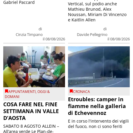
Gabriel Paccard
Vertical, sul podio anche
Mathieu Brunod, Alex
Noussan, Miriam Di Vincenzo
e Kaitlin Allen
di
di
Cinzia Timpano
Davide Pellegrino
il 08/08/2026
il 08/08/2026
APPUNTAMENTI
,
OGGI &
CRONACA
DOMANI
Etroubles: camper in
COSA FARE NEL FINE
fiamme nella galleria
SETTIMANA IN VALLE
di Echevennoz
D’AOSTA
E in corso l'intervento dei vigili
SABATO 8 AGOSTO ALLEIN –
del fuoco, non ci sono feriti
All’area verde Le Plan-de-