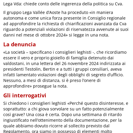
Lega Vda: chiede conto delle ingerenza della politica su Cva.
Il gruppo Lega Vallée d’Aoste ha proceduto «in maniera
autonoma e come unica forza presente in Consiglio regionale
ad approfondire la richiesta di chiarificazioni avanzata da Cva
riguardo a potenziali violazioni di riservatezza avvenute ai suoi
danni nel mese di ottobre 2024» si legge in una nota.
La denuncia
«La società – specificano i consiglieri leghisti -, che ricordiamo
essere il vero e proprio gioiello di famiglia detenuto dai
valdostani, in una lettera del 26 novembre 2024 indirizzata ai
presidenti Testolin, Bertin e a tutti i gruppi consiliari, aveva
infatti lamentato violazioni degli obblighi di segreto d’ufficio.
Nessuno, a mesi di distanza, si è preso l’onere di
approfondire» prosegue la nota.
Gli interrogativi
Si chiedono i consiglieri leghisti «Perché questo disinteresse, e
soprattutto: a chi giova sorvolare su un fatto potenzialmente
così grave? Una cosa è certa. Dopo una settimana di ritardo
ingiustificato nell’ottenimento della documentazione, per la
quale abbiamo dovuto ricorre al sollecito previsto dal
Regolamento, ora siamo in possesso di elementi molto