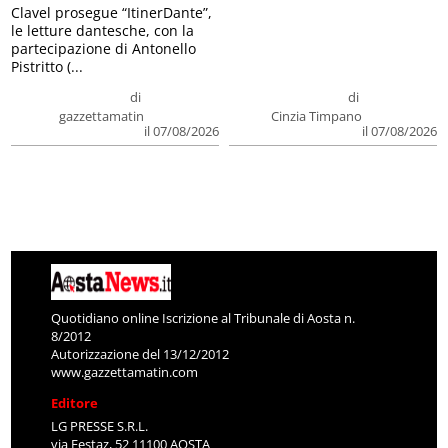
Clavel prosegue “ItinerDante”,
le letture dantesche, con la
partecipazione di Antonello
Pistritto (...
di
di
gazzettamatin
Cinzia Timpano
il 07/08/2026
il 07/08/2026
Quotidiano online Iscrizione al Tribunale di Aosta n.
8/2012
Autorizzazione del 13/12/2012
www.gazzettamatin.com
Editore
LG PRESSE S.R.L.
via Festaz, 52 11100 AOSTA