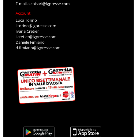
E-mail
a.chisari@lgpresse.com
Account
Luca Torino
l.torino@lgpresse.com
Ivana Cretier
i.cretier@lgpresse.com
Daniele Fimiano
d.fimiano@lgpresse.com