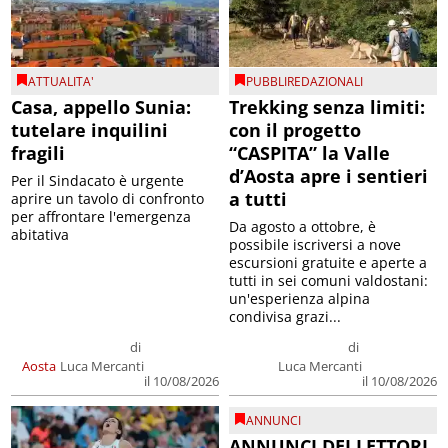
ATTUALITA'
PUBBLIREDAZIONALI
Casa, appello Sunia:
Trekking senza limiti:
tutelare inquilini
con il progetto
fragili
“CASPITA” la Valle
d’Aosta apre i sentieri
Per il Sindacato è urgente
a tutti
aprire un tavolo di confronto
per affrontare l'emergenza
Da agosto a ottobre, è
abitativa
possibile iscriversi a nove
escursioni gratuite e aperte a
tutti in sei comuni valdostani:
un'esperienza alpina
condivisa grazi...
di
di
Aosta
Luca Mercanti
Luca Mercanti
il 10/08/2026
il 10/08/2026
ANNUNCI
ANNUNCI DEI LETTORI