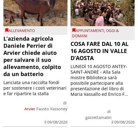
ALLEVAMENTO
APPUNTAMENTI
,
OGGI &
DOMANI
L’azienda agricola
COSA FARE DAL 10 AL
Daniele Perrier di
16 AGOSTO IN VALLE
Arvier chiede aiuto
D’AOSTA
per salvare il suo
allevamento, colpito
LUNEDÌ 10 AGOSTO ANTEY-
SAINT-ANDRÉ - Alla Sala
da un batterio
mostre Biblioteca sarà
Lanciata una raccolta fondi
possibile partecipare alla
per sostenere i costi veterinari
presentazione del libro di
e far ripartire la stalla
Maria Vassallo ed Enrico F...
di
Arvier
Fausto Vassoney
di
gazzettamatin
il 09/08/2026
il 09/08/2026