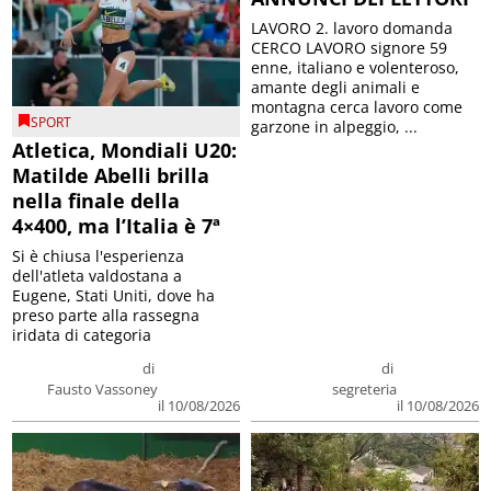
LAVORO 2. lavoro domanda
CERCO LAVORO signore 59
enne, italiano e volenteroso,
amante degli animali e
montagna cerca lavoro come
SPORT
garzone in alpeggio, ...
Atletica, Mondiali U20:
Matilde Abelli brilla
nella finale della
4×400, ma l’Italia è 7ª
Si è chiusa l'esperienza
dell'atleta valdostana a
Eugene, Stati Uniti, dove ha
preso parte alla rassegna
iridata di categoria
di
di
Fausto Vassoney
segreteria
il 10/08/2026
il 10/08/2026