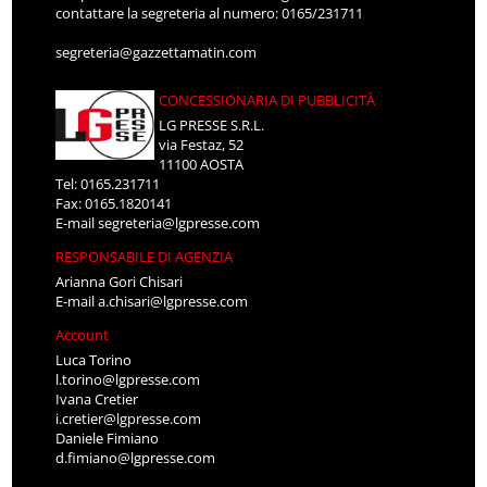
contattare la segreteria al numero: 0165/231711
segreteria@gazzettamatin.com
CONCESSIONARIA DI PUBBLICITÀ
LG PRESSE S.R.L.
via Festaz, 52
11100 AOSTA
Tel: 0165.231711
Fax: 0165.1820141
E-mail
segreteria@lgpresse.com
RESPONSABILE DI AGENZIA
Arianna Gori Chisari
E-mail
a.chisari@lgpresse.com
Account
Luca Torino
l.torino@lgpresse.com
Ivana Cretier
i.cretier@lgpresse.com
Daniele Fimiano
d.fimiano@lgpresse.com