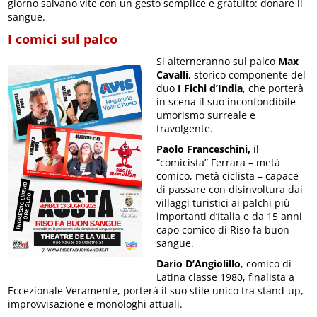
giorno salvano vite con un gesto semplice e gratuito: donare il
sangue.
I comici sul palco
Si alterneranno sul palco
Max
Cavalli
, storico componente del
duo
I Fichi d’India
, che porterà
in scena il suo inconfondibile
umorismo surreale e
travolgente.
Paolo Franceschini,
il
“comicista” Ferrara – metà
comico, metà ciclista – capace
di passare con disinvoltura dai
villaggi turistici ai palchi più
importanti d’Italia e da 15 anni
capo comico di Riso fa buon
sangue.
Dario D’Angiolillo
, comico di
Latina classe 1980, finalista a
Eccezionale Veramente, porterà il suo stile unico tra stand-up,
improvvisazione e monologhi attuali.