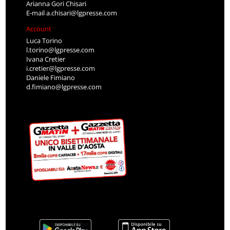
Arianna Gori Chisari
E-mail
a.chisari@lgpresse.com
Account
Luca Torino
l.torino@lgpresse.com
Ivana Cretier
i.cretier@lgpresse.com
Daniele Fimiano
d.fimiano@lgpresse.com