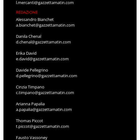
l.mercanti@gazzettamatin.com
REDAZIONE
Alessandro Bianchet
a.bianchet@gazzettamatin.com
Danila Chenal
d.chenal@gazzettamatin.com
Erika David
e.david@gazzettamatin.com
Davide Pellegrino
d.pellegrino@gazzettamatin.com
Cinzia Timpano
c.timpano@gazzettamatin.com
Arianna Papalia
a.papalia@gazzettamatin.com
Thomas Piccot
t.piccot@gazzettamatin.com
Fausto Vassoney