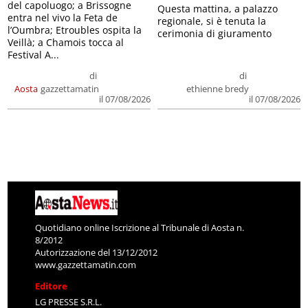
del capoluogo; a Brissogne
Questa mattina, a palazzo
entra nel vivo la Feta de
regionale, si è tenuta la
l’Oumbra; Etroubles ospita la
cerimonia di giuramento
Veillà; a Chamois tocca al
Festival A...
di
di
Aosta
gazzettamatin
ethienne bredy
il 07/08/2026
il 07/08/2026
Quotidiano online Iscrizione al Tribunale di Aosta n.
8/2012
Autorizzazione del 13/12/2012
www.gazzettamatin.com
Editore
LG PRESSE S.R.L.