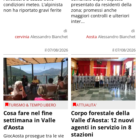
condizioni meteo. L'alpinista
presentato da residenti della
non ha riportato gravi ferite
zona; promessi anche
maggiori controlli e ulteriori
inter...
di
di
cervinia
Alessandro Bianchet
Aosta
Alessandro Bianchet
il 07/08/2026
il 07/08/2026
TURISMO & TEMPO LIBERO
ATTUALITA'
Cosa fare nel fine
Corpo forestale della
settimana in Valle
Valle d’Aosta: 12 nuovi
d’Aosta
agenti in servizio in 8
stazioni
GiocAosta prosegue tra le vie