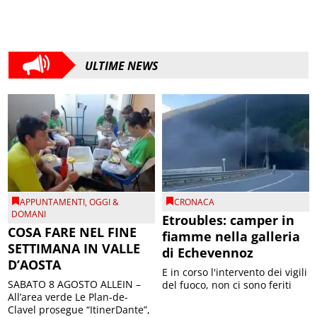
ULTIME NEWS
APPUNTAMENTI
,
OGGI &
CRONACA
DOMANI
Etroubles: camper in
COSA FARE NEL FINE
fiamme nella galleria
SETTIMANA IN VALLE
di Echevennoz
D’AOSTA
E in corso l'intervento dei vigili
SABATO 8 AGOSTO ALLEIN –
del fuoco, non ci sono feriti
All’area verde Le Plan-de-
Clavel prosegue “ItinerDante”,