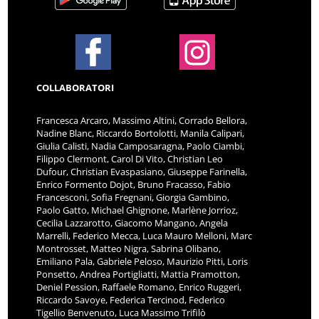
COLLABORATORI
Francesca Arcaro, Massimo Altini, Corrado Bellora,
Nadine Blanc, Riccardo Bortolotti, Manila Calipari,
Giulia Calisti, Nadia Camposaragna, Paolo Ciambi,
Filippo Clermont, Carol Di Vito, Christian Leo
Dufour, Christian Evaspasiano, Giuseppe Farinella,
Enrico Formento Dojot, Bruno Fracasso, Fabio
Francesconi, Sofia Fregnani, Giorgia Gambino,
Paolo Gatto, Michael Ghignone, Marlène Jorrioz,
Cecilia Lazzarotto, Giacomo Mangano, Angela
Marrelli, Federico Mecca, Luca Mauro Melloni, Marc
Montrosset, Matteo Nigra, Sabrina Olibano,
Emiliano Pala, Gabriele Peloso, Maurizio Pitti, Loris
Ponsetto, Andrea Portigliatti, Mattia Pramotton,
Deniel Pession, Raffaele Romano, Enrico Ruggeri,
Riccardo Savoye, Federica Tercinod, Federico
Tigellio Benvenuto, Luca Massimo Trifilò