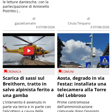
le letture dantesche, con la
partecipazione di Antonello
Pistritto (...
di
di
gazzettamatin
Cinzia Timpano
il 07/08/2026
il 07/08/2026
CRONACA
COMUNI
Scarica di sassi sul
Aosta, degrado in via
Breithorn, tratto in
Festaz: installata una
salvo alpinista ferito a
telecamera alla Torre
una gamba
del Lebbroso
L'intervento è avvenuto in
Prime contromosse
parte via terra e in parte con
dell'amministrazione
l'elicottero a causa delle
comunale dopo l'esposto