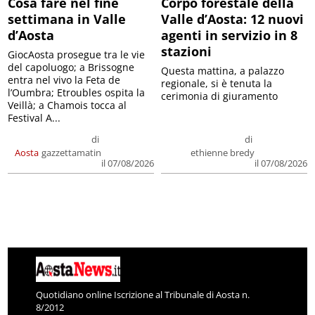
Cosa fare nel fine
Corpo forestale della
settimana in Valle
Valle d’Aosta: 12 nuovi
d’Aosta
agenti in servizio in 8
stazioni
GiocAosta prosegue tra le vie
del capoluogo; a Brissogne
Questa mattina, a palazzo
entra nel vivo la Feta de
regionale, si è tenuta la
l’Oumbra; Etroubles ospita la
cerimonia di giuramento
Veillà; a Chamois tocca al
Festival A...
di
di
Aosta
gazzettamatin
ethienne bredy
il 07/08/2026
il 07/08/2026
Quotidiano online Iscrizione al Tribunale di Aosta n.
8/2012