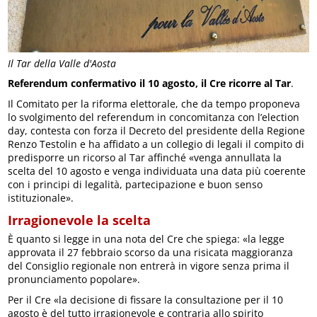
Il Tar della Valle d'Aosta
Referendum confermativo il 10 agosto, il Cre ricorre al Tar
.
Il Comitato per la riforma elettorale, che da tempo proponeva
lo svolgimento del referendum in concomitanza con l’election
day, contesta con forza il Decreto del presidente della Regione
Renzo Testolin e ha affidato a un collegio di legali il compito di
predisporre un ricorso al Tar affinché «venga annullata la
scelta del 10 agosto e venga individuata una data più coerente
con i principi di legalità, partecipazione e buon senso
istituzionale».
Irragionevole la scelta
È quanto si legge in una nota del Cre che spiega: «la legge
approvata il 27 febbraio scorso da una risicata maggioranza
del Consiglio regionale non entrerà in vigore senza prima il
pronunciamento popolare».
Per il Cre «la decisione di fissare la consultazione per il 10
agosto è del tutto irragionevole e contraria allo spirito