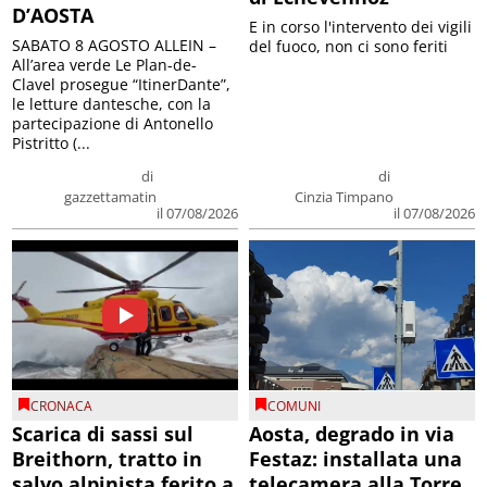
D’AOSTA
E in corso l'intervento dei vigili
SABATO 8 AGOSTO ALLEIN –
del fuoco, non ci sono feriti
All’area verde Le Plan-de-
Clavel prosegue “ItinerDante”,
le letture dantesche, con la
partecipazione di Antonello
Pistritto (...
di
di
gazzettamatin
Cinzia Timpano
il 07/08/2026
il 07/08/2026
CRONACA
COMUNI
Scarica di sassi sul
Aosta, degrado in via
Breithorn, tratto in
Festaz: installata una
salvo alpinista ferito a
telecamera alla Torre