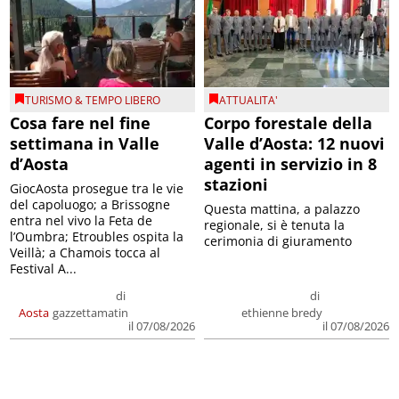
TURISMO & TEMPO LIBERO
ATTUALITA'
Cosa fare nel fine
Corpo forestale della
settimana in Valle
Valle d’Aosta: 12 nuovi
d’Aosta
agenti in servizio in 8
stazioni
GiocAosta prosegue tra le vie
del capoluogo; a Brissogne
Questa mattina, a palazzo
entra nel vivo la Feta de
regionale, si è tenuta la
l’Oumbra; Etroubles ospita la
cerimonia di giuramento
Veillà; a Chamois tocca al
Festival A...
di
di
Aosta
gazzettamatin
ethienne bredy
il 07/08/2026
il 07/08/2026