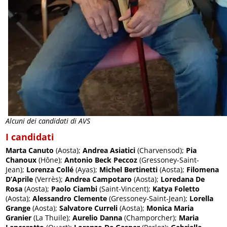
Alcuni dei candidati di AVS
I candidati
Marta Canuto
(Aosta);
Andrea Asiatici
(Charvensod);
Pia
Chanoux
(Hône);
Antonio Beck Peccoz
(Gressoney-Saint-
Jean);
Lorenza Collé
(Ayas);
Michel Bertinetti
(Aosta);
Filomena
D’Aprile
(Verrès);
Andrea Campotaro
(Aosta);
Loredana De
Rosa
(Aosta);
Paolo Ciambi
(Saint-Vincent);
Katya Foletto
(Aosta);
Alessandro Clemente
(Gressoney-Saint-Jean);
Lorella
Grange
(Aosta);
Salvatore Curreli
(Aosta);
Monica Maria
Granier
(La Thuile);
Aurelio Danna
(Champorcher);
Maria