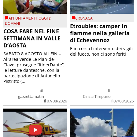
APPUNTAMENTI
,
OGGI &
CRONACA
DOMANI
Etroubles: camper in
COSA FARE NEL FINE
fiamme nella galleria
SETTIMANA IN VALLE
di Echevennoz
D’AOSTA
E in corso l'intervento dei vigili
SABATO 8 AGOSTO ALLEIN –
del fuoco, non ci sono feriti
All’area verde Le Plan-de-
Clavel prosegue “ItinerDante”,
le letture dantesche, con la
partecipazione di Antonello
Pistritto (...
di
di
gazzettamatin
Cinzia Timpano
il 07/08/2026
il 07/08/2026