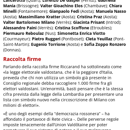
Lancerotto
(Quart);
Lorenzo De Gasper
(Perloz);
Gabriella
Mania
(Brissogne);
Valter Gioachino Elos
(Chambave);
Chiara
Minelli
(Fontainemore);
Gianpaolo Fedi
(Aosta);
Manuela Nasso
(Aosta);
Massimiliano Kratter
(Aosta);
Cristina Praz
(Aosta);
Valter Bartolomeo Milano
(Verrès);
Giacinta Prisant
(Introd);
Alessandro Paini
(Verrès);
Cristina Scoffone
(Etroubles);
Piermauro Reboulaz
(Nus);
Simonetta Enrica Viotto
(Courmayeur);
Pietro Ruggeri
(Pontboset);
Cleta Yeuillaz
(Pont-
Saint-Martin);
Eugenio Torrione
(Aosta) e
Sofia Zoppo Ronzero
(Donnas).
Raccolta firme
Parlando della raccolta firme Riccarand ha sottolineato come
«la legge elettorale valdostana, che è la peggiore d’Italia,
preveda che chi non utilizza un simbolo già presente in
Consiglio regionale debba raccogliere 1.000 firme fra gli
elettori valdostani. Un’enormità, basti pensare che è la stessa
cifra prevista dalla legge della Lombardia per presentare una
lista con simbolo nuovo nella circoscrizione di Milano con
milioni di elettori».
«È uno degli esempi della “democrazia rossonera” – ha
affondato il portavoce di Rete civica -. Delle perverse regole
imposte tenacemente dall’Union Valdôtaine per poter