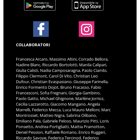
COLLABORATORI
Francesca Arcaro, Massimo Altini, Corrado Bellora,
Nadine Blanc, Riccardo Bortolotti, Manila Calipari,
Giulia Calisti, Nadia Camposaragna, Paolo Ciambi,
Filippo Clermont, Carol Di Vito, Christian Leo
Dufour, Christian Evaspasiano, Giuseppe Farinella,
Enrico Formento Dojot, Bruno Fracasso, Fabio
Francesconi, Sofia Fregnani, Giorgia Gambino,
Paolo Gatto, Michael Ghignone, Marlène Jorrioz,
Cecilia Lazzarotto, Giacomo Mangano, Angela
Marrelli, Federico Mecca, Luca Mauro Melloni, Marc
Montrosset, Matteo Nigra, Sabrina Olibano,
Emiliano Pala, Gabriele Peloso, Maurizio Pitti, Loris
Ponsetto, Andrea Portigliatti, Mattia Pramotton,
Deniel Pession, Raffaele Romano, Enrico Ruggeri,
Riccardo Savoye, Federica Tercinod, Federico