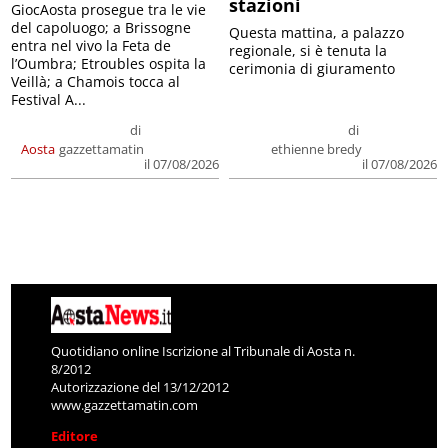
stazioni
GiocAosta prosegue tra le vie
del capoluogo; a Brissogne
Questa mattina, a palazzo
entra nel vivo la Feta de
regionale, si è tenuta la
l’Oumbra; Etroubles ospita la
cerimonia di giuramento
Veillà; a Chamois tocca al
Festival A...
di
di
Aosta
gazzettamatin
ethienne bredy
il 07/08/2026
il 07/08/2026
Quotidiano online Iscrizione al Tribunale di Aosta n.
8/2012
Autorizzazione del 13/12/2012
www.gazzettamatin.com
Editore