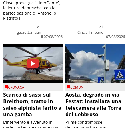
Clavel prosegue “ItinerDante”,
le letture dantesche, con la
partecipazione di Antonello
Pistritto (...
di
di
gazzettamatin
Cinzia Timpano
il 07/08/2026
il 07/08/2026
CRONACA
COMUNI
Scarica di sassi sul
Aosta, degrado in via
Breithorn, tratto in
Festaz: installata una
salvo alpinista ferito a
telecamera alla Torre
una gamba
del Lebbroso
L'intervento è avvenuto in
Prime contromosse
parte via terra e in parte con
dell'amministrazione