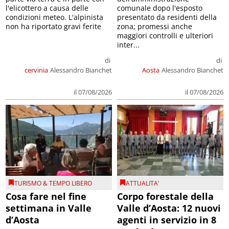
l'elicottero a causa delle
comunale dopo l'esposto
condizioni meteo. L'alpinista
presentato da residenti della
non ha riportato gravi ferite
zona; promessi anche
maggiori controlli e ulteriori
inter...
di
di
cervinia
Alessandro Bianchet
Aosta
Alessandro Bianchet
il 07/08/2026
il 07/08/2026
TURISMO & TEMPO LIBERO
ATTUALITA'
Cosa fare nel fine
Corpo forestale della
settimana in Valle
Valle d’Aosta: 12 nuovi
d’Aosta
agenti in servizio in 8