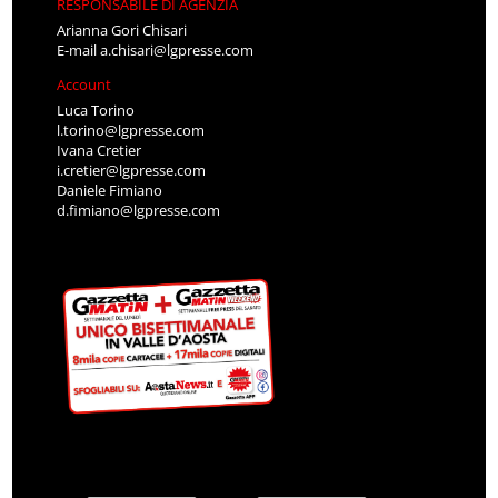
RESPONSABILE DI AGENZIA
Arianna Gori Chisari
E-mail
a.chisari@lgpresse.com
Account
Luca Torino
l.torino@lgpresse.com
Ivana Cretier
i.cretier@lgpresse.com
Daniele Fimiano
d.fimiano@lgpresse.com