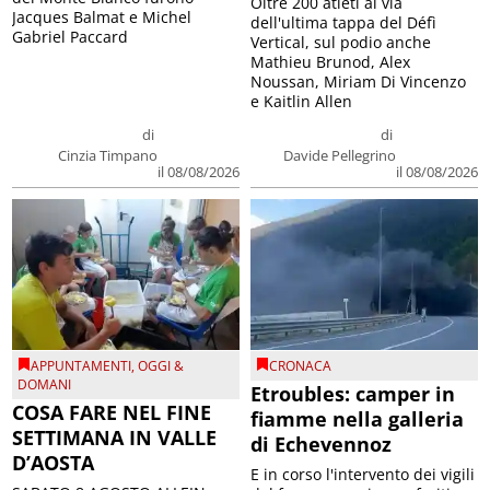
Oltre 200 atleti al via
Jacques Balmat e Michel
dell'ultima tappa del Défì
Gabriel Paccard
Vertical, sul podio anche
Mathieu Brunod, Alex
Noussan, Miriam Di Vincenzo
e Kaitlin Allen
di
di
Cinzia Timpano
Davide Pellegrino
il 08/08/2026
il 08/08/2026
APPUNTAMENTI
,
OGGI &
CRONACA
DOMANI
Etroubles: camper in
COSA FARE NEL FINE
fiamme nella galleria
SETTIMANA IN VALLE
di Echevennoz
D’AOSTA
E in corso l'intervento dei vigili