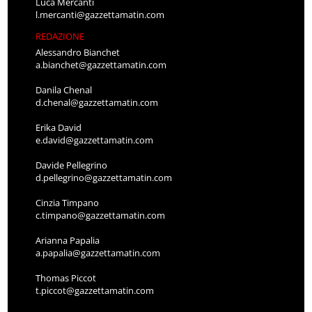
Luca Mercanti
l.mercanti@gazzettamatin.com
REDAZIONE
Alessandro Bianchet
a.bianchet@gazzettamatin.com
Danila Chenal
d.chenal@gazzettamatin.com
Erika David
e.david@gazzettamatin.com
Davide Pellegrino
d.pellegrino@gazzettamatin.com
Cinzia Timpano
c.timpano@gazzettamatin.com
Arianna Papalia
a.papalia@gazzettamatin.com
Thomas Piccot
t.piccot@gazzettamatin.com