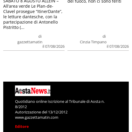
SABATO 8 AGOSTO ALLEIN –
del fuoco, non ci sono feriti
All’area verde Le Plan-de-
Clavel prosegue “ItinerDante”,
le letture dantesche, con la
partecipazione di Antonello
Pistritto (...
di
di
gazzettamatin
Cinzia Timpano
il 07/08/2026
il 07/08/2026
Quotidiano online Iscrizione al Tribunale di Aosta n.
8/2012
Autorizzazione del 13/12/2012
www.gazzettamatin.com
Editore