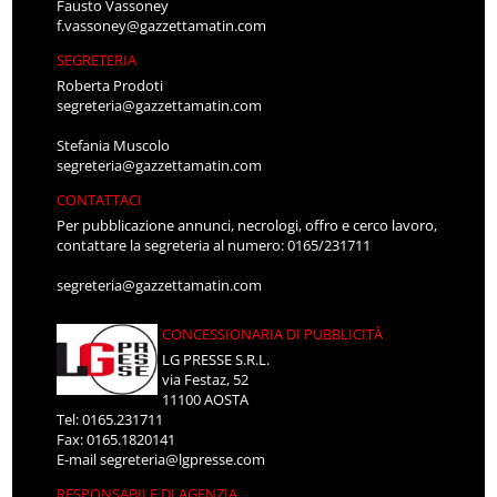
Fausto Vassoney
f.vassoney@gazzettamatin.com
SEGRETERIA
Roberta Prodoti
segreteria@gazzettamatin.com
Stefania Muscolo
segreteria@gazzettamatin.com
CONTATTACI
Per pubblicazione annunci, necrologi, offro e cerco lavoro,
contattare la segreteria al numero: 0165/231711
segreteria@gazzettamatin.com
CONCESSIONARIA DI PUBBLICITÀ
LG PRESSE S.R.L.
via Festaz, 52
11100 AOSTA
Tel: 0165.231711
Fax: 0165.1820141
E-mail
segreteria@lgpresse.com
RESPONSABILE DI AGENZIA