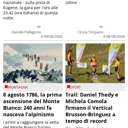
nazionale - sulla pista di
Udine
Eugene, la gara per l'oro alle
23.42 (ora italiana) di questa
notte
di
di
Davide Pellegrino
Cinzia Timpano
il 09/08/2026
il 08/08/2026
MONTAGNA
SPORT
8 agosto 1786, la prima
Trail: Daniel Thedy e
ascensione del Monte
Michela Comola
Bianco: 240 anni fa
firmano il Vertical
nasceva l’alpinismo
Brusson-Bringuez a
tempo di record
I primi a raggiungere la vetta
del Monte Bianco furono