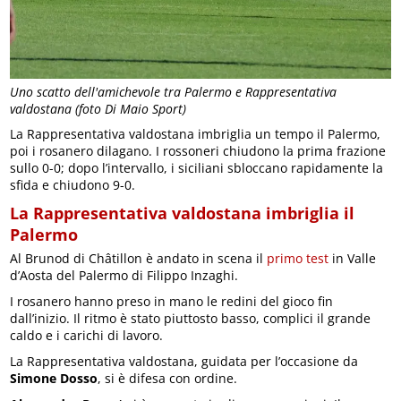
Uno scatto dell'amichevole tra Palermo e Rappresentativa
valdostana (foto Di Maio Sport)
La Rappresentativa valdostana imbriglia un tempo il Palermo,
poi i rosanero dilagano. I rossoneri chiudono la prima frazione
sullo 0-0; dopo l’intervallo, i siciliani sbloccano rapidamente la
sfida e chiudono 9-0.
La Rappresentativa valdostana imbriglia il
Palermo
Al Brunod di Châtillon è andato in scena il
primo test
in Valle
d’Aosta del Palermo di Filippo Inzaghi.
I rosanero hanno preso in mano le redini del gioco fin
dall’inizio. Il ritmo è stato piuttosto basso, complici il grande
caldo e i carichi di lavoro.
La Rappresentativa valdostana, guidata per l’occasione da
Simone Dosso
, si è difesa con ordine.