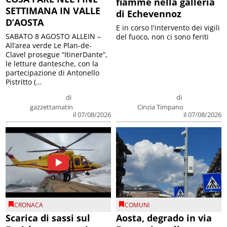
fiamme nella galleria
SETTIMANA IN VALLE
di Echevennoz
D’AOSTA
E in corso l'intervento dei vigili
SABATO 8 AGOSTO ALLEIN –
del fuoco, non ci sono feriti
All’area verde Le Plan-de-
Clavel prosegue “ItinerDante”,
le letture dantesche, con la
partecipazione di Antonello
Pistritto (...
di
di
gazzettamatin
Cinzia Timpano
il 07/08/2026
il 07/08/2026
CRONACA
COMUNI
Scarica di sassi sul
Aosta, degrado in via