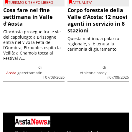
TURISMO & TEMPO LIBERO
ATTUALITA'
Cosa fare nel fine
Corpo forestale della
settimana in Valle
Valle d’Aosta: 12 nuovi
d’Aosta
agenti in servizio in 8
stazioni
GiocAosta prosegue tra le vie
del capoluogo; a Brissogne
Questa mattina, a palazzo
entra nel vivo la Feta de
regionale, si è tenuta la
l’Oumbra; Etroubles ospita la
cerimonia di giuramento
Veillà; a Chamois tocca al
Festival A...
di
di
Aosta
gazzettamatin
ethienne bredy
il 07/08/2026
il 07/08/2026