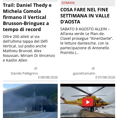
DOMANI
Trail: Daniel Thedy e
COSA FARE NEL FINE
Michela Comola
SETTIMANA IN VALLE
firmano il Vertical
D’AOSTA
Brusson-Bringuez a
tempo di record
SABATO 8 AGOSTO ALLEIN –
All’area verde Le Plan-de-
Oltre 200 atleti al via
Clavel prosegue “ItinerDante”,
dell'ultima tappa del Défì
le letture dantesche, con la
Vertical, sul podio anche
partecipazione di Antonello
Mathieu Brunod, Alex
Pistritto (...
Noussan, Miriam Di Vincenzo
e Kaitlin Allen
di
di
Davide Pellegrino
gazzettamatin
il 08/08/2026
il 07/08/2026