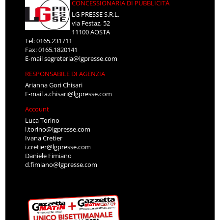
CONCESSIONARIA DI PUBBLICITÀ
LG PRESSE S.R.L.
via Festaz, 52
11100 AOSTA
Tel: 0165.231711
Fax: 0165.1820141
E-mail
segreteria@lgpresse.com
RESPONSABILE DI AGENZIA
Arianna Gori Chisari
E-mail
a.chisari@lgpresse.com
Account
Luca Torino
l.torino@lgpresse.com
Ivana Cretier
i.cretier@lgpresse.com
Daniele Fimiano
d.fimiano@lgpresse.com