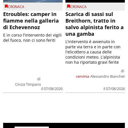
CRONACA
CRONACA
Etroubles: camper in
Scarica di sassi sul
fiamme nella galleria
Breithorn, tratto in
di Echevennoz
salvo alpinista ferito a
una gamba
E in corso l'intervento dei vigili
del fuoco, non ci sono feriti
L'intervento è avvenuto in
parte via terra e in parte con
l'elicottero a causa delle
condizioni meteo. L'alpinista
non ha riportato gravi ferite
di
cervinia
Alessandro Bianchet
di
Cinzia Timpano
il 07/08/2026
il 07/08/2026