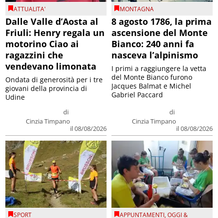
ATTUALITA'
MONTAGNA
Dalle Valle d’Aosta al
8 agosto 1786, la prima
Friuli: Henry regala un
ascensione del Monte
motorino Ciao ai
Bianco: 240 anni fa
ragazzini che
nasceva l’alpinismo
vendevano limonata
I primi a raggiungere la vetta
del Monte Bianco furono
Ondata di generosità per i tre
Jacques Balmat e Michel
giovani della provincia di
Gabriel Paccard
Udine
di
di
Cinzia Timpano
Cinzia Timpano
il 08/08/2026
il 08/08/2026
SPORT
APPUNTAMENTI
,
OGGI &