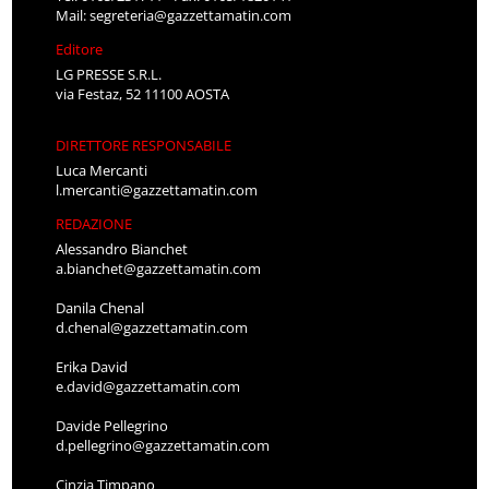
Mail:
segreteria@gazzettamatin.com
Editore
LG PRESSE S.R.L.
via Festaz, 52 11100 AOSTA
DIRETTORE RESPONSABILE
Luca Mercanti
l.mercanti@gazzettamatin.com
REDAZIONE
Alessandro Bianchet
a.bianchet@gazzettamatin.com
Danila Chenal
d.chenal@gazzettamatin.com
Erika David
e.david@gazzettamatin.com
Davide Pellegrino
d.pellegrino@gazzettamatin.com
Cinzia Timpano