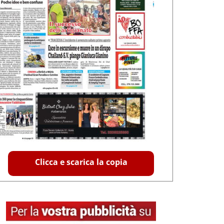
Clicca e scarica la copia