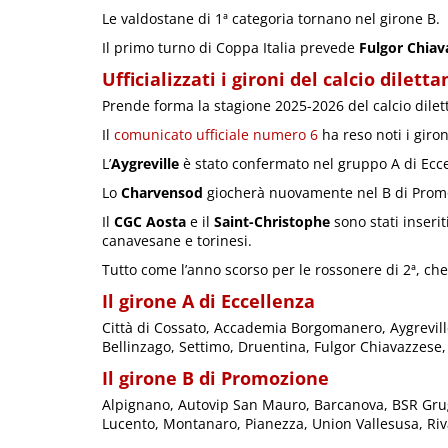
Le valdostane di 1ª categoria tornano nel girone B.
Il primo turno di Coppa Italia prevede
Fulgor Chiav
Ufficializzati i gironi del calcio dilett
Prende forma la stagione 2025-2026 del calcio dilett
Il
comunicato ufficiale numero 6
ha reso noti i giron
L’
Aygreville
è stato confermato nel gruppo A di Ecce
Lo
Charvensod
giocherà nuovamente nel B di Promoz
Il
CGC Aosta
e il
Saint-Christophe
sono stati inserit
canavesane e torinesi.
Tutto come l’anno scorso per le rossonere di 2ª, ch
Il girone A di Eccellenza
Città di Cossato, Accademia Borgomanero, Aygrevill
Bellinzago, Settimo, Druentina, Fulgor Chiavazzese,
Il girone B di Promozione
Alpignano, Autovip San Mauro, Barcanova, BSR Grug
Lucento, Montanaro, Pianezza, Union Vallesusa, Riva