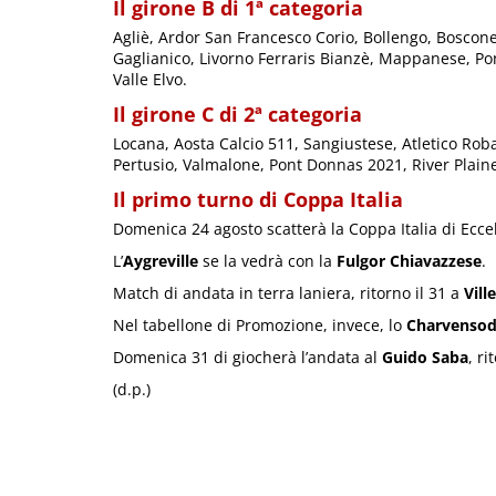
Il girone B di 1ª categoria
Agliè, Ardor San Francesco Corio, Bollengo, Bosconer
Gaglianico, Livorno Ferraris Bianzè, Mappanese, Pon
Valle Elvo.
Il girone C di 2ª categoria
Locana, Aosta Calcio 511, Sangiustese, Atletico R
Pertusio, Valmalone, Pont Donnas 2021, River Plaine,
Il primo turno di Coppa Italia
Domenica 24 agosto scatterà la Coppa Italia di Ecce
L’
Aygreville
se la vedrà con la
Fulgor Chiavazzese
.
Match di andata in terra laniera, ritorno il 31 a
Vill
Nel tabellone di Promozione, invece, lo
Charvenso
Domenica 31 di giocherà l’andata al
Guido Saba
, ri
(d.p.)