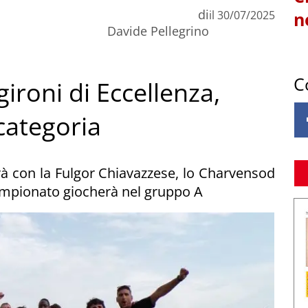
di
il
30/07/2025
n
Davide Pellegrino
C
i gironi di Eccellenza,
categoria
edrà con la Fulgor Chiavazzese, lo Charvensod
 campionato giocherà nel gruppo A