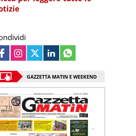
otizie
ondividi
GAZZETTA MATIN E WEEKEND