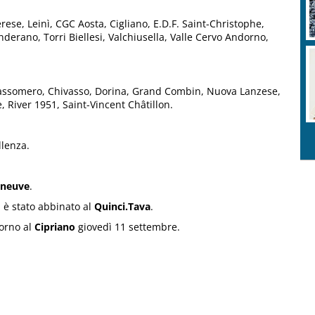
ese, Leinì, CGC Aosta, Cigliano, E.D.F. Saint-Christophe,
derano, Torri Biellesi, Valchiusella, Valle Cervo Andorno,
obassomero, Chivasso, Dorina, Grand Combin, Nuova Lanzese,
 River 1951, Saint-Vincent Châtillon.
llenza.
eneuve
.
d
è stato abbinato al
Quinci.Tava
.
torno al
Cipriano
giovedì 11 settembre.