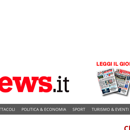
TTACOLI
POLITICA & ECONOMIA
SPORT
TURISMO & EVENTI
C