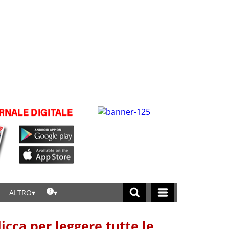
ALTRO
licca per leggere tutte le