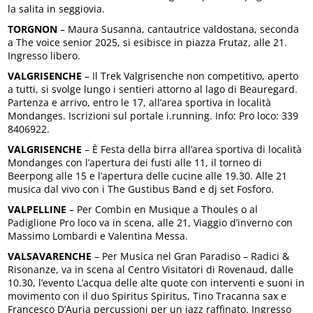
la salita in seggiovia.
TORGNON
– Maura Susanna, cantautrice valdostana, seconda
a The voice senior 2025, si esibisce in piazza Frutaz, alle 21.
Ingresso libero.
VALGRISENCHE
– Il Trek Valgrisenche non competitivo, aperto
a tutti, si svolge lungo i sentieri attorno al lago di Beauregard.
Partenza e arrivo, entro le 17, all’area sportiva in località
Mondanges. Iscrizioni sul portale i.running. Info: Pro loco: 339
8406922.
VALGRISENCHE
– È Festa della birra all’area sportiva di località
Mondanges con l’apertura dei fusti alle 11, il torneo di
Beerpong alle 15 e l’apertura delle cucine alle 19.30. Alle 21
musica dal vivo con i The Gustibus Band e dj set Fosforo.
VALPELLINE
– Per Combin en Musique a Thoules o al
Padiglione Pro loco va in scena, alle 21, Viaggio d’inverno con
Massimo Lombardi e Valentina Messa.
VALSAVARENCHE
– Per Musica nel Gran Paradiso – Radici &
Risonanze, va in scena al Centro Visitatori di Rovenaud, dalle
10.30, l’evento L’acqua delle alte quote con interventi e suoni in
movimento con il duo Spiritus Spiritus, Tino Tracanna sax e
Francesco D’Auria percussioni per un jazz raffinato. Ingresso