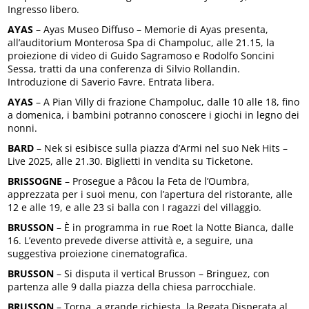
Ingresso libero.
AYAS
– Ayas Museo Diffuso – Memorie di Ayas presenta,
all’auditorium Monterosa Spa di Champoluc, alle 21.15, la
proiezione di video di Guido Sagramoso e Rodolfo Soncini
Sessa, tratti da una conferenza di Silvio Rollandin.
Introduzione di Saverio Favre. Entrata libera.
AYAS
– A Pian Villy di frazione Champoluc, dalle 10 alle 18, fino
a domenica, i bambini potranno conoscere i giochi in legno dei
nonni.
BARD
– Nek si esibisce sulla piazza d’Armi nel suo Nek Hits –
Live 2025, alle 21.30. Biglietti in vendita su Ticketone.
BRISSOGNE
– Prosegue a Pâcou la Feta de l’Oumbra,
apprezzata per i suoi menu, con l’apertura del ristorante, alle
12 e alle 19, e alle 23 si balla con I ragazzi del villaggio.
BRUSSON
– È in programma in rue Roet la Notte Bianca, dalle
16. L’evento prevede diverse attività e, a seguire, una
suggestiva proiezione cinematografica.
BRUSSON
– Si disputa il vertical Brusson – Bringuez, con
partenza alle 9 dalla piazza della chiesa parrocchiale.
BRUSSON
– Torna, a grande richiesta, la Regata Disperata al