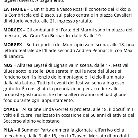
taglieri diversi. A pagamento.
LA THUILE
– È un tributo a Vasco Rossi il concerto dei Kikko &
la Combricola del Blasco, sul palco centrale in piazza Cavalieri
di Vittorio Veneto, alle 21. Ingresso gratuito.
MORGEX
– Gli ambulanti di Forte dei Marmi sono in piazza del
mercato, via Gran San Bernardo, dalle 8 alle 19.
MORGEX
– Sotto i portici del Municipio va in scena, alle 18, una
lettura teatrale de L’Iliade secondo Andrea Pennacchi con Max
di Landro.
NUS
– All’area Leyssé di Lignan va in scena, dalle 17, Festival
Blues sotto le stelle. Due serate in cui le note del Blues si
fondono con il silenzio delle montagne e il cielo illuminato
dalla Via Lattea. Tutti gli eventi del festival sono a ingresso
gratuito. È consigliata la prenotazione per accedere alle
proposte gastronomiche che si alterneranno nel padiglione
food durante ogni appuntamento.
OYACE
– Al salone Linda Gorret si proietta, alle 18, il docufilm I
volti e il cuore, realizzato in occasione dei 50 anni di attività del
Soccorso alpino valdostano.
PILA
– Il Summer Party animerà la giornata, all’arrivo della
telecabina, dalle 9 alle 18, con lo Tzaven, Mercato di prodotti