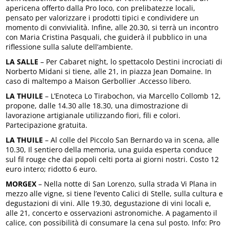
apericena offerto dalla Pro loco, con prelibatezze locali,
pensato per valorizzare i prodotti tipici e condividere un
momento di convivialità. Infine, alle 20.30, si terrà un incontro
con Maria Cristina Pasquali, che guiderà il pubblico in una
riflessione sulla salute dell’ambiente.
LA SALLE
– Per Cabaret night, lo spettacolo Destini incrociati di
Norberto Midani si tiene, alle 21, in piazza Jean Domaine. In
caso di maltempo a Maison Gerbollier .Accesso libero.
LA THUILE
– L’Enoteca Lo Tirabochon, via Marcello Collomb 12,
propone, dalle 14.30 alle 18.30, una dimostrazione di
lavorazione artigianale utilizzando fiori, fili e colori.
Partecipazione gratuita.
LA THUILE
– Al colle del Piccolo San Bernardo va in scena, alle
10.30, Il sentiero della memoria, una guida esperta conduce
sul fil rouge che dai popoli celti porta ai giorni nostri. Costo 12
euro intero; ridotto 6 euro.
MORGEX
– Nella notte di San Lorenzo, sulla strada Vi Plana in
mezzo alle vigne, si tiene l’evento Calici di Stelle, sulla cultura e
degustazioni di vini. Alle 19.30, degustazione di vini locali e,
alle 21, concerto e osservazioni astronomiche. A pagamento il
calice, con possibilità di consumare la cena sul posto. Info: Pro