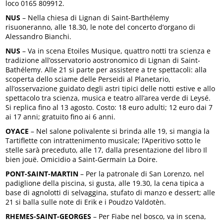
loco 0165 809912.
NUS
– Nella chiesa di Lignan di Saint-Barthélemy
risuoneranno, alle 18.30, le note del concerto d’organo di
Alessandro Bianchi.
NUS
– Va in scena Etoiles Musique, quattro notti tra scienza e
tradizione all’osservatorio aostronomico di Lignan di Saint-
Bathélemy. Alle 21 si parte per assistere a tre spettacoli: alla
scoperta dello sciame delle Perseidi al Planetario,
all’osservazione guidato degli astri tipici delle notti estive e allo
spettacolo tra scienza, musica e teatro all’area verde di Leysé.
Si replica fino al 13 agosto. Costo: 18 euro adulti; 12 euro dai 7
ai 17 anni; gratuito fino ai 6 anni.
OYACE
– Nel salone polivalente si brinda alle 19, si mangia la
Tartiflette con intrattenimento musicale; l’Aperitivo sotto le
stelle sarà preceduto, alle 17, dalla presentazione del libro Il
bien jouë. Omicidio a Saint-Germain La Doire.
PONT-SAINT-MARTIN
– Per la patronale di San Lorenzo, nel
padiglione della piscina, si gusta, alle 19.30, la cena tipica a
base di agnolotti di selvaggina, stufato di manzo e dessert; alle
21 si balla sulle note di Erik e i Poudzo Valdotèn.
RHEMES-SAINT-GEORGES
– Per Fiabe nel bosco, va in scena,