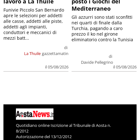
lavoro a La Thuile
posto i Giochi del
Mediterraneo
Funivie Piccolo San Bernardo
apre le selezioni per addetti
Gli azzurri sono stati sconfitti
alle casse, addetti alle piste,
nei quarti di finale dalla
addetti agli impianti,
Turchia, pagando a caro
conduttori e meccanici di
prezzo il ko nel girone
mezzi batt...
eliminatorio contro la Tunisia
di
La Thuile
gazzettamatin
di
Davide Pellegrino
il 05/08/2026
il 05/08/2026
Quotidiano online Iscrizione al Tribunale di Aosta n.
8/2012
Autorizzazione del 13/12/2012