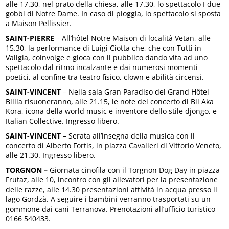
alle 17.30, nel prato della chiesa, alle 17.30, lo spettacolo I due
gobbi di Notre Dame. In caso di pioggia, lo spettacolo si sposta
a Maison Pellissier.
SAINT-PIERRE
– All’hôtel Notre Maison di località Vetan, alle
15.30, la performance di Luigi Ciotta che, che con Tutti in
Valigia, coinvolge e gioca con il pubblico dando vita ad uno
spettacolo dal ritmo incalzante e dai numerosi momenti
poetici, al confine tra teatro fisico, clown e abilità circensi.
SAINT-VINCENT
– Nella sala Gran Paradiso del Grand Hôtel
Billia risuoneranno, alle 21.15, le note del concerto di Bil Aka
Kora, icona della world music e inventore dello stile djongo, e
Italian Collective. Ingresso libero.
SAINT-VINCENT
– Serata all’insegna della musica con il
concerto di Alberto Fortis, in piazza Cavalieri di Vittorio Veneto,
alle 21.30. Ingresso libero.
TORGNON –
Giornata cinofila con il Torgnon Dog Day in piazza
Frutaz, alle 10, incontro con gli allevatori per la presentazione
delle razze, alle 14.30 presentazioni attività in acqua presso il
lago Gordzà. A seguire i bambini verranno trasportati su un
gommone dai cani Terranova. Prenotazioni all’ufficio turistico
0166 540433.