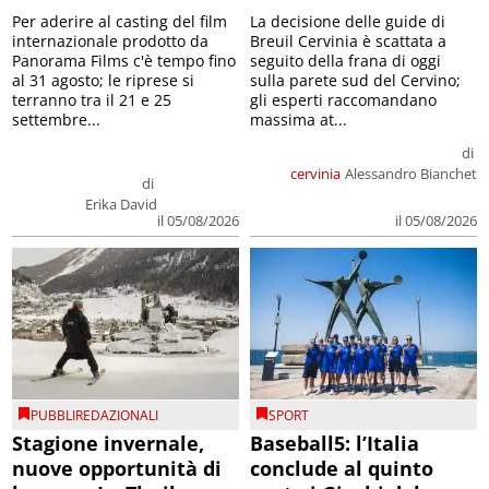
Per aderire al casting del film
La decisione delle guide di
internazionale prodotto da
Breuil Cervinia è scattata a
Panorama Films c'è tempo fino
seguito della frana di oggi
al 31 agosto; le riprese si
sulla parete sud del Cervino;
terranno tra il 21 e 25
gli esperti raccomandano
settembre...
massima at...
di
cervinia
Alessandro Bianchet
di
Erika David
il 05/08/2026
il 05/08/2026
PUBBLIREDAZIONALI
SPORT
Stagione invernale,
Baseball5: l’Italia
nuove opportunità di
conclude al quinto