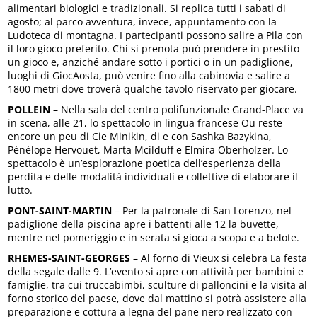
alimentari biologici e tradizionali. Si replica tutti i sabati di
agosto; al parco avventura, invece, appuntamento con la
Ludoteca di montagna. I partecipanti possono salire a Pila con
il loro gioco preferito. Chi si prenota può prendere in prestito
un gioco e, anziché andare sotto i portici o in un padiglione,
luoghi di GiocAosta, può venire fino alla cabinovia e salire a
1800 metri dove troverà qualche tavolo riservato per giocare.
POLLEIN
– Nella sala del centro polifunzionale Grand-Place va
in scena, alle 21, lo spettacolo in lingua francese Ou reste
encore un peu di Cie Minikin, di e con Sashka Bazykina,
Pénélope Hervouet, Marta Mcilduff e Elmira Oberholzer. Lo
spettacolo è un’esplorazione poetica dell’esperienza della
perdita e delle modalità individuali e collettive di elaborare il
lutto.
PONT-SAINT-MARTIN
– Per la patronale di San Lorenzo, nel
padiglione della piscina apre i battenti alle 12 la buvette,
mentre nel pomeriggio e in serata si gioca a scopa e a belote.
RHEMES-SAINT-GEORGES
– Al forno di Vieux si celebra La festa
della segale dalle 9. L’evento si apre con attività per bambini e
famiglie, tra cui truccabimbi, sculture di palloncini e la visita al
forno storico del paese, dove dal mattino si potrà assistere alla
preparazione e cottura a legna del pane nero realizzato con