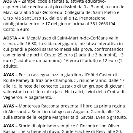
AOSTA
– Zampe, code e fantasia, attività educativo-
esperenziale dedicata ai piccolissimi da 0 a 3 anni, a cura del
Mav, sarà allo SpaziØorsoEdu, Collegiata dei Santi Pietro e
Orso, via Sant’Orso 15, dalle 9 alle 12. Prenotazione
obbligatoria entro le 17 del giorno prima al 331 2666194.
Costo: 5 euro.
AOSTA
– Al MegaMuseo di Saint-Martin-de-Corléans va in
scena, alle 16.30, La sfida dei giganti, iniziativa interattiva in
cui grandi e piccoli saranno messi alla prova, confrontandosi
con enigmi e giochi. Costo: 25 euro (2 adulti e 3 bambini); 13
euro (1 adulto e un bambino); 16 euro (2 adulti) e 12 euro (1
adulto).
AYAS
– Per la rassegna Jazz in giardino all’Hôtel Castor di
Route Ramey di frazione Champoluc , risuoneranno, dalle 17
alle 19, le note del concerto Eustakio di un gruppo di giovani
valdostani con il loro afro jazz. Nei calici, i vini della Crotta di
Vegneron. A pagamento.
AYAS
– Monterosa Racconta presenta il libro La prima regina
di Alessandra Selmi in dialogo con Augusto Grandi, alle 18,
sulla storia della Regina Margherita di Savoia. Evenio gratuito.
AYAS
– Storie di alpinismo semplice è l’incontro con Oliver
Kaspar che si tiene al rifugio Guide Frachey di Résy, alle 20.