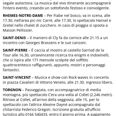
segale autoctona. La musica dal vivo itinerante accompagnerà
l’intero evento, creando un sottofondo festoso e coinvolgente.
RHEMES-NOTRE-DAME
– Per Fiabe nel bosco, va in scena, alle
17.30, nell’area pic-nic Carré, alle 17.30, lo spettacolo Hansel e
Gretel nello chalet di zucchero. In caso di pioggia si sposta a
Maison Pellissier.
SAINT-DENIS
– Il maniero di Cly fa da cornice alle 21.15 a un
incontro con Georges Brassens e le sue canzoni.
SAINT-PIERRE
– È caccia al mostro al castello Sarriod de la
Tour alle 16.30, un’avvincente ricerca tra enigmi e indovinelli,
che si ispira alle 171 mensole scolpite del soffitto
quattrocentesco raffiguranti, appunto, mostri e personaggi
fantastici.
SAINT-VINCENT
– Musica e show con Rock waves in concerto
in piazza Cavalieri di Vittorio Veneto, alle 21.30. Ingresso libero.
TORGNON
– Passeggiata, con accompagnatrice di media
montagna, più spettacolo C’era una volta al Collet (2.246 metri).
Ritrovo al Collet, all’arrivo della seggiovia, alle 15, per lo
spettacolo con l’attrice Alexine Dayné accompagnata dal
chitarrista Federico Gregori. Iscrizione gratuita all’ufficio
turistico allo 0166 540433, entro il giorno prima. A pagamento