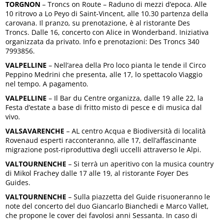
TORGNON
– Troncs on Route – Raduno di mezzi d’epoca. Alle
10 ritrovo a Lo Peyo di Saint-Vincent, alle 10.30 partenza della
carovana. Il pranzo, su prenotazione, è al ristorante Des
Troncs. Dalle 16, concerto con Alice in Wonderband. Iniziativa
organizzata da privato. Info e prenotazioni: Des Troncs 340
7993856.
VALPELLINE
– Nell’area della Pro loco pianta le tende il Circo
Peppino Medrini che presenta, alle 17, lo spettacolo Viaggio
nel tempo. A pagamento.
VALPELLINE
– Il Bar du Centre organizza, dalle 19 alle 22, la
Festa d’estate a base di fritto misto di pesce e di musica dal
vivo.
VALSAVARENCHE
– AL centro Acqua e Biodiversità di località
Rovenaud esperti racconteranno, alle 17, dell’affascinante
migrazione post-riproduttiva degli uccelli attraverso le Alpi.
VALTOURNENCHE
– Si terrà un aperitivo con la musica country
di Mikol Frachey dalle 17 alle 19, al ristorante Foyer Des
Guides.
VALTOURNENCHE
– Sulla piazzetta del Guide risuoneranno le
note del concerto del duo Giancarlo Bianchedi e Marco Vallet,
che propone le cover dei favolosi anni Sessanta. In caso di