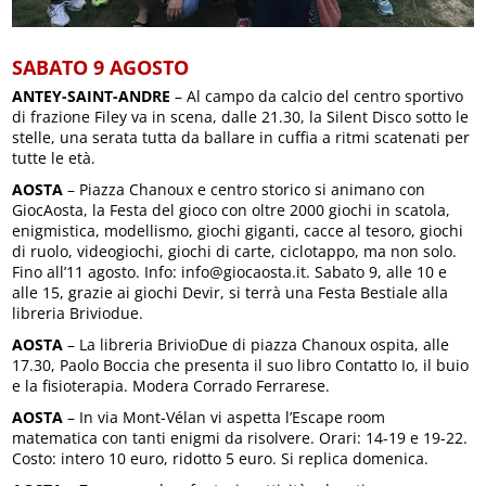
SABATO 9 AGOSTO
ANTEY-SAINT-ANDRE
– Al campo da calcio del centro sportivo
di frazione Filey va in scena, dalle 21.30, la Silent Disco sotto le
stelle, una serata tutta da ballare in cuffia a ritmi scatenati per
tutte le età.
AOSTA
– Piazza Chanoux e centro storico si animano con
GiocAosta, la Festa del gioco con oltre 2000 giochi in scatola,
enigmistica, modellismo, giochi giganti, cacce al tesoro, giochi
di ruolo, videogiochi, giochi di carte, ciclotappo, ma non solo.
Fino all’11 agosto. Info: info@giocaosta.it. Sabato 9, alle 10 e
alle 15, grazie ai giochi Devir, si terrà una Festa Bestiale alla
libreria Briviodue.
AOSTA
– La libreria BrivioDue di piazza Chanoux ospita, alle
17.30, Paolo Boccia che presenta il suo libro Contatto Io, il buio
e la fisioterapia. Modera Corrado Ferrarese.
AOSTA
– In via Mont-Vélan vi aspetta l’Escape room
matematica con tanti enigmi da risolvere. Orari: 14-19 e 19-22.
Costo: intero 10 euro, ridotto 5 euro. Si replica domenica.