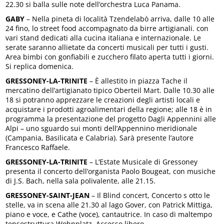
22.30 si balla sulle note dell’orchestra Luca Panama.
GABY
– Nella pineta di località Tzendelabò arriva, dalle 10 alle
24 fino, lo street food accompagnato da birre artigianali. con
vari stand dedicati alla cucina italiana e internazionale. Le
serate saranno allietate da concerti musicali per tutti i gusti.
Area bimbi con gonfiabili e zucchero filato aperta tutti i giorni.
Si replica domenica.
GRESSONEY-LA-TRINITE
– È allestito in piazza Tache il
mercatino dell’artigianato tipico Oberteil Mart. Dalle 10.30 alle
18 si potranno apprezzare le creazioni degli artisti locali e
acquistare i prodotti agroalimentari della regione; alle 18 è in
programma la presentazione del progetto Dagli Appennini alle
Alpi – uno sguardo sui monti dell’Appennino meridionale
(Campania, Basilicata e Calabria). Sarà presente l’autore
Francesco Raffaele.
GRESSONEY-LA-TRINITE
– L’Estate Musicale di Gressoney
presenta il concerto dell’organista Paolo Bougeat, con musiche
di J.S. Bach, nella sala polivalente, alle 21.15.
GRESSONEY-SAINT-JEAN
– Il Blind concert, Concerto s otto le
stelle, va in scena alle 21.30 al lago Gover, con Patrick Mittiga,
piano e voce, e Cathe (voce), cantautrice. In caso di maltempo
tensostruttura Wohnplatz. Accesso libero.