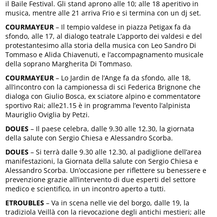
il Baile Festival. Gli stand aprono alle 10; alle 18 aperitivo in
musica, mentre alle 21 arriva Frio e si termina con un dj set.
COURMAYEUR
– Il tempio valdese in piazza Petigax fa da
sfondo, alle 17, al dialogo teatrale L’apporto dei valdesi e del
protestantesimo alla storia della musica con Leo Sandro Di
Tommaso e Alida Chiavenuti, e l’accompagnamento musicale
della soprano Margherita Di Tommaso.
COURMAYEUR
– Lo Jardin de l’Ange fa da sfondo, alle 18,
all’incontro con la campionessa di sci Federica Brignone che
dialoga con Giulio Bosca, ex sciatore alpino e commentatore
sportivo Rai; alle21.15 è in programma l’evento l’alpinista
Mauriglio Oviglia by Petzi.
DOUES
– Il paese celebra, dalle 9.30 alle 12.30, la giornata
della salute con Sergio Chiesa e Alessandro Scorba.
DOUES
– Si terrà dalle 9.30 alle 12.30, al padiglione dell’area
manifestazioni, la Giornata della salute con Sergio Chiesa e
Alessandro Scorba. Un’occasione per riflettere su benessere e
prevenzione grazie all’intervento di due esperti del settore
medico e scientifico, in un incontro aperto a tutti.
ETROUBLES
– Va in scena nelle vie del borgo, dalle 19, la
tradiziola Veillà con la rievocazione degli antichi mestieri; alle