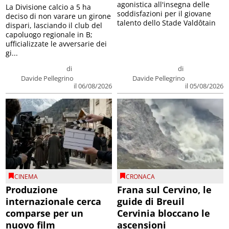
agonistica all'insegna delle
La Divisione calcio a 5 ha
soddisfazioni per il giovane
deciso di non varare un girone
talento dello Stade Valdôtain
dispari, lasciando il club del
capoluogo regionale in B;
ufficializzate le avversarie dei
gi...
di
di
Davide Pellegrino
Davide Pellegrino
il 06/08/2026
il 05/08/2026
CINEMA
CRONACA
Produzione
Frana sul Cervino, le
internazionale cerca
guide di Breuil
comparse per un
Cervinia bloccano le
nuovo film
ascensioni