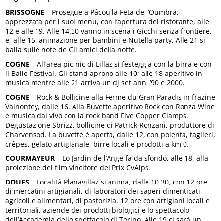
BRISSOGNE
– Prosegue a Pâcou la Feta de l’Oumbra,
apprezzata per i suoi menu, con l’apertura del ristorante, alle
12 e alle 19. Alle 14.30 vanno in scena i Giochi senza frontiere,
e, alle 15, animazione per bambini e Nutella party. Alle 21 si
balla sulle note de Gli amici della notte.
COGNE
– All’area pic-nic di Lillaz si festeggia con la birra e con
il Baile Festival. Gli stand aprono alle 10; alle 18 aperitivo in
musica mentre alle 21 arriva un dj set anni ’90 e 2000.
COGNE
– Rock & Bollicine alla Ferme du Gran Paradis in frazine
Valnontey, dalle 16. Alla Buvette aperitivo Rock con Ronza Wine
e musica dal vivo con la rock band Five Copper Clamps.
Degustazione Sbrizz, bollicine di Patrick Ronzani, produttore di
Charvensod. La buvette è aperta, dalle 12, con polenta, taglieri,
crêpes, gelato artigianale, birre locali e prodotti a km 0.
COURMAYEUR
– Lo Jardin de l’Ange fa da sfondo, alle 18, alla
proiezione del film vincitore del Prix CvAlps.
DOUES
– Località Planavillaz si anima, dalle 10.30, con 12 ore
di mercatini artigianali, di laboratori dei saperi dimenticati
agricoli e alimentari, di pastorizia. 12 ore con artigiani locali e
territoriali, aziende dei prodotti biologici e lo spettacolo
dell’Accademia dello spettacolo di Torino. Alle 19 ci sarà un