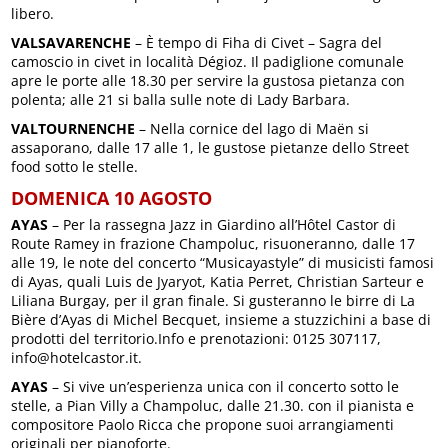
libero.
VALSAVARENCHE
– È tempo di Fiha di Civet – Sagra del
camoscio in civet in località Dégioz. Il padiglione comunale
apre le porte alle 18.30 per servire la gustosa pietanza con
polenta; alle 21 si balla sulle note di Lady Barbara.
VALTOURNENCHE
– Nella cornice del lago di Maën si
assaporano, dalle 17 alle 1, le gustose pietanze dello Street
food sotto le stelle.
DOMENICA 10 AGOSTO
AYAS
– Per la rassegna Jazz in Giardino all’Hôtel Castor di
Route Ramey in frazione Champoluc, risuoneranno, dalle 17
alle 19, le note del concerto “Musicayastyle” di musicisti famosi
di Ayas, quali Luis de Jyaryot, Katia Perret, Christian Sarteur e
Liliana Burgay, per il gran finale. Si gusteranno le birre di La
Bière d’Ayas di Michel Becquet, insieme a stuzzichini a base di
prodotti del territorio.Info e prenotazioni: 0125 307117,
info@hotelcastor.it.
AYAS
– Si vive un’esperienza unica con il concerto sotto le
stelle, a Pian Villy a Champoluc, dalle 21.30. con il pianista e
compositore Paolo Ricca che propone suoi arrangiamenti
originali per pianoforte.