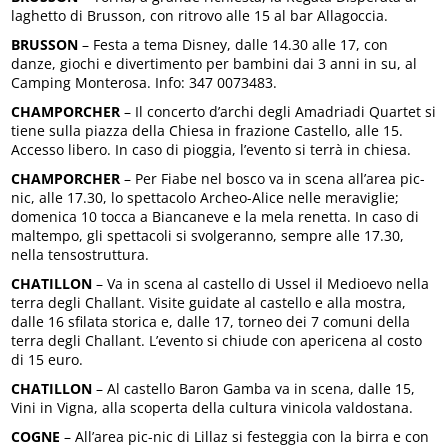
laghetto di Brusson, con ritrovo alle 15 al bar Allagoccia.
BRUSSON
– Festa a tema Disney, dalle 14.30 alle 17, con
danze, giochi e divertimento per bambini dai 3 anni in su, al
Camping Monterosa. Info: 347 0073483.
CHAMPORCHER
– Il concerto d’archi degli Amadriadi Quartet si
tiene sulla piazza della Chiesa in frazione Castello, alle 15.
Accesso libero. In caso di pioggia, l’evento si terrà in chiesa.
CHAMPORCHER
– Per Fiabe nel bosco va in scena all’area pic-
nic, alle 17.30, lo spettacolo Archeo-Alice nelle meraviglie;
domenica 10 tocca a Biancaneve e la mela renetta. In caso di
maltempo, gli spettacoli si svolgeranno, sempre alle 17.30,
nella tensostruttura.
CHATILLON
– Va in scena al castello di Ussel il Medioevo nella
terra degli Challant. Visite guidate al castello e alla mostra,
dalle 16 sfilata storica e, dalle 17, torneo dei 7 comuni della
terra degli Challant. L’evento si chiude con apericena al costo
di 15 euro.
CHATILLON
– Al castello Baron Gamba va in scena, dalle 15,
Vini in Vigna, alla scoperta della cultura vinicola valdostana.
COGNE
– All’area pic-nic di Lillaz si festeggia con la birra e con