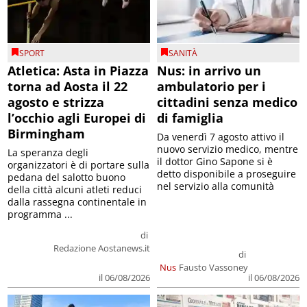
SPORT
SANITÀ
Atletica: Asta in Piazza
Nus: in arrivo un
torna ad Aosta il 22
ambulatorio per i
agosto e strizza
cittadini senza medico
l’occhio agli Europei di
di famiglia
Birmingham
Da venerdì 7 agosto attivo il
nuovo servizio medico, mentre
La speranza degli
il dottor Gino Sapone si è
organizzatori è di portare sulla
detto disponibile a proseguire
pedana del salotto buono
nel servizio alla comunità
della città alcuni atleti reduci
dalla rassegna continentale in
programma ...
di
Redazione Aostanews.it
di
Nus
Fausto Vassoney
il 06/08/2026
il 06/08/2026