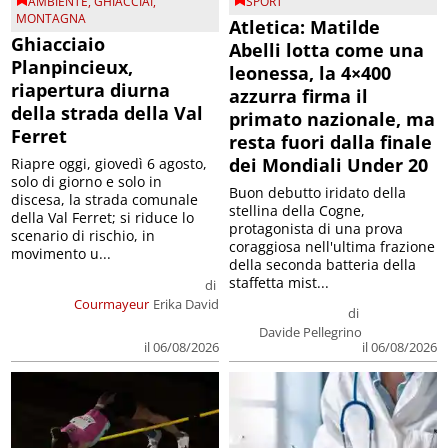
AMBIENTE
,
GHIACCIAI
,
SPORT
MONTAGNA
Atletica: Matilde
Ghiacciaio
Abelli lotta come una
Planpincieux,
leonessa, la 4×400
riapertura diurna
azzurra firma il
della strada della Val
primato nazionale, ma
Ferret
resta fuori dalla finale
dei Mondiali Under 20
Riapre oggi, giovedì 6 agosto,
solo di giorno e solo in
Buon debutto iridato della
discesa, la strada comunale
stellina della Cogne,
della Val Ferret; si riduce lo
protagonista di una prova
scenario di rischio, in
coraggiosa nell'ultima frazione
movimento u...
della seconda batteria della
staffetta mist...
di
Courmayeur
Erika David
di
Davide Pellegrino
il 06/08/2026
il 06/08/2026