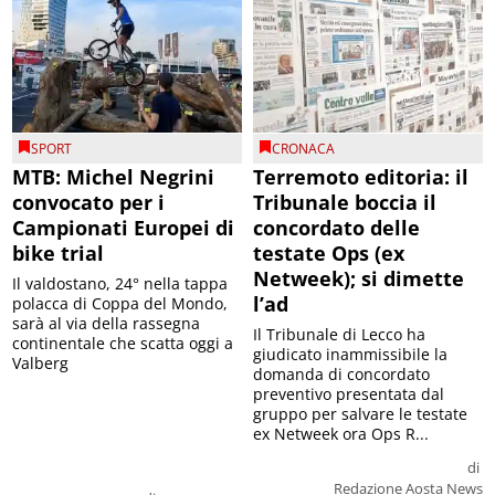
SPORT
CRONACA
MTB: Michel Negrini
Terremoto editoria: il
convocato per i
Tribunale boccia il
Campionati Europei di
concordato delle
bike trial
testate Ops (ex
Netweek); si dimette
Il valdostano, 24° nella tappa
l’ad
polacca di Coppa del Mondo,
sarà al via della rassegna
Il Tribunale di Lecco ha
continentale che scatta oggi a
giudicato inammissibile la
Valberg
domanda di concordato
preventivo presentata dal
gruppo per salvare le testate
ex Netweek ora Ops R...
di
Redazione Aosta News