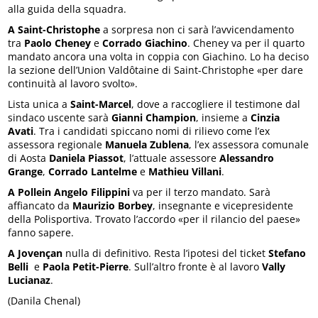
alla guida della squadra.
A Saint-Christophe
a sorpresa non ci sarà l’avvicendamento
tra
Paolo Cheney
e
Corrado Giachino
. Cheney va per il quarto
mandato ancora una volta in coppia con Giachino. Lo ha deciso
la sezione dell’Union Valdôtaine di Saint-Christophe «per dare
continuità al lavoro svolto».
Lista unica a
Saint-Marcel
, dove a raccogliere il testimone dal
sindaco uscente sarà
Gianni Champion
, insieme a
Cinzia
Avati
. Tra i candidati spiccano nomi di rilievo come l’ex
assessora regionale
Manuela Zublena
, l’ex assessora comunale
di Aosta
Daniela Piassot
, l’attuale assessore
Alessandro
Grange
,
Corrado Lantelme
e
Mathieu Villani
.
A Pollein
Angelo Filippini
va per il terzo mandato. Sarà
affiancato da
Maurizio Borbey
, insegnante e vicepresidente
della Polisportiva. Trovato l’accordo «per il rilancio del paese»
fanno sapere.
A Jovençan
nulla di definitivo. Resta l’ipotesi del ticket
Stefano
Belli
e
Paola Petit-Pierre
. Sull’altro fronte è al lavoro
Vally
Lucianaz
.
(Danila Chenal)