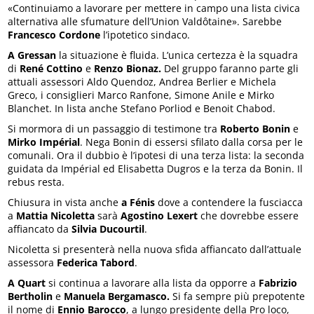
«Continuiamo a lavorare per mettere in campo una lista civica
alternativa alle sfumature dell’Union Valdôtaine». Sarebbe
Francesco Cordone
l’ipotetico sindaco.
A Gressan
la situazione è fluida. L’unica certezza è la squadra
di
René Cottino
e
Renzo Bionaz.
Del gruppo faranno parte gli
attuali assessori Aldo Quendoz, Andrea Berlier e Michela
Greco, i consiglieri Marco Ranfone, Simone Anile e Mirko
Blanchet. In lista anche Stefano Porliod e Benoit Chabod.
Si mormora di un passaggio di testimone tra
Roberto Bonin
e
Mirko Impérial
. Nega Bonin di essersi sfilato dalla corsa per le
comunali. Ora il dubbio è l’ipotesi di una terza lista: la seconda
guidata da Impérial ed Elisabetta Dugros e la terza da Bonin. Il
rebus resta.
Chiusura in vista anche
a Fénis
dove a contendere la fusciacca
a
Mattia Nicoletta
sarà
Agostino Lexert
che dovrebbe essere
affiancato da
Silvia Ducourtil
.
Nicoletta si presenterà nella nuova sfida affiancato dall’attuale
assessora
Federica Tabord
.
A Quart
si continua a lavorare alla lista da opporre a
Fabrizio
Bertholin
e
Manuela Bergamasco.
Si fa sempre più prepotente
il nome di
Ennio Barocco
, a lungo presidente della Pro loco,