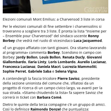
Elezioni comunali Mont Emilius: a Charvensod 3 liste in corsa
Per le elezioni comunali di fine settembre i charvensolins si
troveranno a scegliere tra 3 liste. È pronta la lista “Insieme per
– Ensemble pour Charvensod“ del sindaco uscente
Ronny
Borbey
che vedrà nel ruolo di vicesindaco
Luca Jacquemod
.
«È un gruppo affiatato con tanti giovani. Ora stiamo lavorando
al programma» commenta
Borbey
. Scendono in campo con
Borbey:
Jordy Bollon
,
Louis Bollon
,
Renata Ducly
,
Giovanni
Giallombardo
,
Ilaria Linty
,
Loris Lombardo
,
Aurelio Lucianaz
,
Francesca Lucianaz
,
Daniela Macrì
,
Lucrezia Mammoliti
,
Sophie Perret
,
Gabriele Saba
e
Selena Vigna
.
A contendergli la fascia tricolore
Pierre Savioz
, presidente
della sezione unionista del comune che, sfilatosi da un
progetto di ricerca di un campo civico largo, va avanti per la
sua strada. «Stiamo chiudendo la lista» fa sapere Savioz che
correrà in ticket con
Barbara Comé
.
Dietro le quinte della terza compagine c’è un gruppo di amici.
Così lo definisce
Raimondo Donzel
che puntualizza: