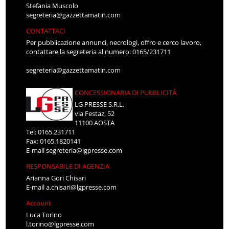
Stefania Muscolo
segreteria@gazzettamatin.com
CONTATTACI
Per pubblicazione annunci, necrologi, offro e cerco lavoro,
contattare la segreteria al numero: 0165/231711
segreteria@gazzettamatin.com
CONCESSIONARIA DI PUBBLICITÀ
LG PRESSE S.R.L.
via Festaz, 52
11100 AOSTA
Tel: 0165.231711
Fax: 0165.1820141
E-mail
segreteria@lgpresse.com
RESPONSABILE DI AGENZIA
Arianna Gori Chisari
E-mail
a.chisari@lgpresse.com
Account
Luca Torino
l.torino@lgpresse.com