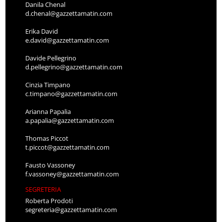
Danila Chenal
d.chenal@gazzettamatin.com
Erika David
e.david@gazzettamatin.com
Davide Pellegrino
d.pellegrino@gazzettamatin.com
Cinzia Timpano
c.timpano@gazzettamatin.com
Arianna Papalia
a.papalia@gazzettamatin.com
Thomas Piccot
t.piccot@gazzettamatin.com
Fausto Vassoney
f.vassoney@gazzettamatin.com
SEGRETERIA
Roberta Prodoti
segreteria@gazzettamatin.com