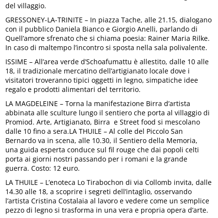
del villaggio.
GRESSONEY-LA-TRINITE – In piazza Tache, alle 21.15, dialogano
con il pubblico Daniela Bianco e Giorgio Anelli, parlando di
Quell’amore sfrenato che si chiama poesia: Rainer Maria Rilke.
In caso di maltempo l’incontro si sposta nella sala polivalente.
ISSIME – All’area verde d’Schoafumattu è allestito, dalle 10 alle
18, il tradizionale mercatino dell’artigianato locale dove i
visitatori troveranno tipici oggetti in legno, simpatiche idee
regalo e prodotti alimentari del territorio.
LA MAGDELEINE – Torna la manifestazione Birra d’artista
abbinata alle sculture lungo il sentiero che porta al villaggio di
Promiod. Arte, Artigianato, Birra e Street food si mescolano
dalle 10 fino a sera.LA THUILE – Al colle del Piccolo San
Bernardo va in scena, alle 10.30, il Sentiero della Memoria,
una guida esperta conduce sul fil rouge che dai popoli celti
porta ai giorni nostri passando per i romani e la grande
guerra. Costo: 12 euro.
LA THUILE – L’enoteca Lo Tirabochon di via Collomb invita, dalle
14.30 alle 18, a scoprire i segreti dell’intaglio, osservando
l’artista Cristina Costalaia al lavoro e vedere come un semplice
pezzo di legno si trasforma in una vera e propria opera d’arte.