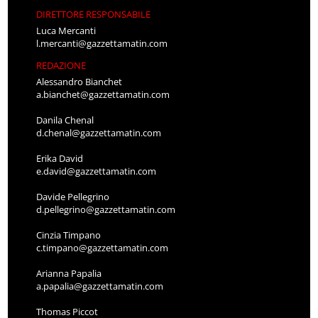
DIRETTORE RESPONSABILE
Luca Mercanti
l.mercanti@gazzettamatin.com
REDAZIONE
Alessandro Bianchet
a.bianchet@gazzettamatin.com
Danila Chenal
d.chenal@gazzettamatin.com
Erika David
e.david@gazzettamatin.com
Davide Pellegrino
d.pellegrino@gazzettamatin.com
Cinzia Timpano
c.timpano@gazzettamatin.com
Arianna Papalia
a.papalia@gazzettamatin.com
Thomas Piccot