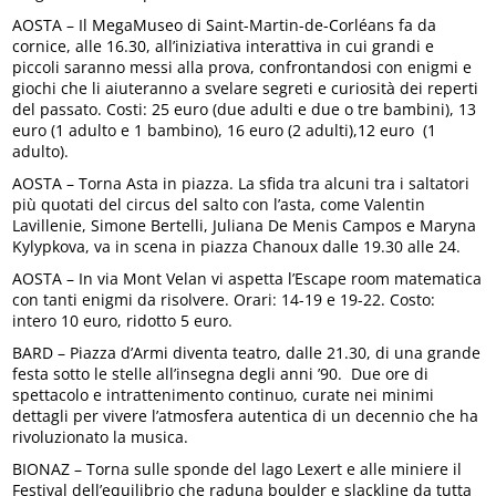
AOSTA – Il MegaMuseo di Saint-Martin-de-Corléans fa da
cornice, alle 16.30, all’iniziativa interattiva in cui grandi e
piccoli saranno messi alla prova, confrontandosi con enigmi e
giochi che li aiuteranno a svelare segreti e curiosità dei reperti
del passato. Costi: 25 euro (due adulti e due o tre bambini), 13
euro (1 adulto e 1 bambino), 16 euro (2 adulti),12 euro (1
adulto).
AOSTA – Torna Asta in piazza. La sfida tra alcuni tra i saltatori
più quotati del circus del salto con l’asta, come Valentin
Lavillenie, Simone Bertelli, Juliana De Menis Campos e Maryna
Kylypkova, va in scena in piazza Chanoux dalle 19.30 alle 24.
AOSTA – In via Mont Velan vi aspetta l’Escape room matematica
con tanti enigmi da risolvere. Orari: 14-19 e 19-22. Costo:
intero 10 euro, ridotto 5 euro.
BARD – Piazza d’Armi diventa teatro, dalle 21.30, di una grande
festa sotto le stelle all’insegna degli anni ’90. Due ore di
spettacolo e intrattenimento continuo, curate nei minimi
dettagli per vivere l’atmosfera autentica di un decennio che ha
rivoluzionato la musica.
BIONAZ – Torna sulle sponde del lago Lexert e alle miniere il
Festival dell’equilibrio che raduna boulder e slackline da tutta