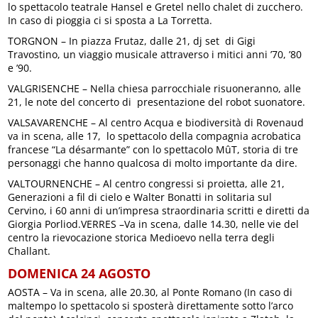
lo spettacolo teatrale Hansel e Gretel nello chalet di zucchero.
In caso di pioggia ci si sposta a La Torretta.
TORGNON – In piazza Frutaz, dalle 21, dj set di Gigi
Travostino, un viaggio musicale attraverso i mitici anni ’70, ’80
e ’90.
VALGRISENCHE – Nella chiesa parrocchiale risuoneranno, alle
21, le note del concerto di presentazione del robot suonatore.
VALSAVARENCHE – Al centro Acqua e biodiversità di Rovenaud
va in scena, alle 17, lo spettacolo della compagnia acrobatica
francese “La désarmante” con lo spettacolo MûT, storia di tre
personaggi che hanno qualcosa di molto importante da dire.
VALTOURNENCHE – Al centro congressi si proietta, alle 21,
Generazioni a fil di cielo e Walter Bonatti in solitaria sul
Cervino, i 60 anni di un’impresa straordinaria scritti e diretti da
Giorgia Porliod.VERRES –Va in scena, dalle 14.30, nelle vie del
centro la rievocazione storica Medioevo nella terra degli
Challant.
DOMENICA 24 AGOSTO
AOSTA – Va in scena, alle 20.30, al Ponte Romano (In caso di
maltempo lo spettacolo si sposterà direttamente sotto l’arco