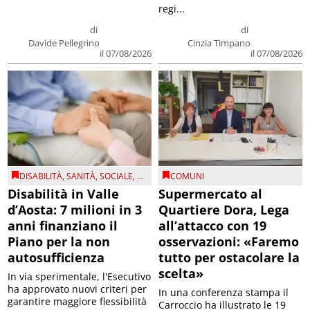
regi...
di
di
Davide Pellegrino
Cinzia Timpano
il 07/08/2026
il 07/08/2026
DISABILITÀ
,
SANITÀ
,
SOCIALE
, ...
COMUNI
Disabilità in Valle
Supermercato al
d’Aosta: 7 milioni in 3
Quartiere Dora, Lega
anni finanziano il
all’attacco con 19
Piano per la non
osservazioni: «Faremo
autosufficienza
tutto per ostacolare la
scelta»
In via sperimentale, l'Esecutivo
ha approvato nuovi criteri per
In una conferenza stampa il
garantire maggiore flessibilità
Carroccio ha illustrato le 19