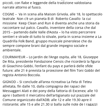
piccoli, con fiabe e leggende della tradizione valdostana
narrate attorno al fuoco.
COGNE – Va in scena alla Maison Grivola, alle 18, lo spettacolo
teatrale Non c’è un pianeta B di Roberto Cavallo la cui
missione Keep Clean and Run è diventa anche una storia da
raccontare sul palco. Cavallo, inventore della corsa che dal
2015 – partendo dalle Valle d’Aosta – lo ha visto percorrere
sentieri e strade di tutto lo stivale, porta in scena insieme a La
Quadrilla Folk Band, gruppo musicale pinerolese che da
sempre compone brani dal grande impegno sociale e
ambientale.
COURMAYEUR – Lo Jardin de l’Ange ospita, alle 18, Giuseppe
De Rita, presidente Fondazione Censis che ricorderà la figura
di Gioachino Gobbi, l’enfant du pays e parlerà delle sfide
future; alle 21 è prevista la proiezione del film Toni Gobbi del
regista Antonio Boccola.
GIGNOD – Si conclude all’area ricreativa La Feta di Teteu
allietata, fin dalle 10, dalla compagnia dei rapaci dei
Messaggeri Alati e dei pony della fattoria di Excenex; alle 10
apre i battenti il mercatino dell’artigianato sul piazzale del
Comune organizzato dall’ADB; alle 12 e alle 19.30 apre il
ristorante; alle 15 e alle 21.30 si balla sulle note de I ragazzi