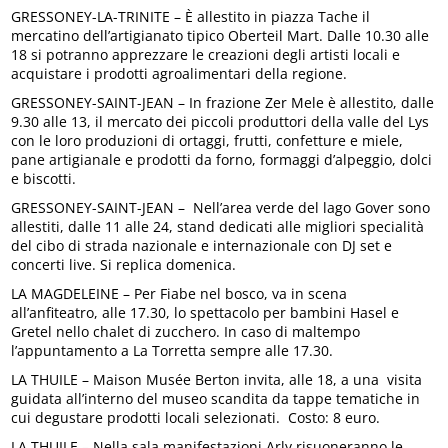
GRESSONEY-LA-TRINITE – È allestito in piazza Tache il
mercatino dell’artigianato tipico Oberteil Mart. Dalle 10.30 alle
18 si potranno apprezzare le creazioni degli artisti locali e
acquistare i prodotti agroalimentari della regione.
GRESSONEY-SAINT-JEAN – In frazione Zer Mele è allestito, dalle
9.30 alle 13, il mercato dei piccoli produttori della valle del Lys
con le loro produzioni di ortaggi, frutti, confetture e miele,
pane artigianale e prodotti da forno, formaggi d’alpeggio, dolci
e biscotti.
GRESSONEY-SAINT-JEAN – Nell’area verde del lago Gover sono
allestiti, dalle 11 alle 24, stand dedicati alle migliori specialità
del cibo di strada nazionale e internazionale con DJ set e
concerti live. Si replica domenica.
LA MAGDELEINE – Per Fiabe nel bosco, va in scena
all’anfiteatro, alle 17.30, lo spettacolo per bambini Hasel e
Gretel nello chalet di zucchero. In caso di maltempo
l’appuntamento a La Torretta sempre alle 17.30.
LA THUILE – Maison Musée Berton invita, alle 18, a una visita
guidata all’interno del museo scandita da tappe tematiche in
cui degustare prodotti locali
selezionati. Costo: 8 euro.
LA THUILE – Nella sala manifestazioni Arly risuoneranno le