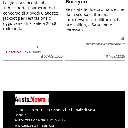
Bornyon
La giocata vincente alla
Tabaccheria Chameran nel
Revocate le due ordinanze che
concorso di giovedì 6 agosto; il
dalla scorsa settimana
jackpot per l'estrazione di
imponevano la bollitura nella
oggi, venerdì 7, sale a 205,8
pre-collina, a Saraillon e
milioni d...
Porossan
di
Redazione Aostanews.it
di
Châtillon
Erika David
il 07/08/2026
il 07/08/2026
Quotidiano online Iscrizione al Tribunale di Aosta n.
8/2012
Autorizzazione del 13/12/2012
www.gazzettamatin.com