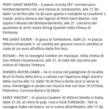
PONT-SAINT-MARTIN – Il paese ricorda l’81° anniversario
bombardamento con una messa al camposanto, alle 17.30;
dalle 14.30 fino alle 16.30 sarà aperta e visitabile la Casaforte ‘L
Castel, antica dimora dei Signori di Pont-Saint-Martin, che
ospita il Museo del Bombardamento; alle 21 concerto del
quartetto di archi Aosta String Quartet nella Chiesa di
Fontaney.
PRE-SAINT-DIDIER – Si gioca al Tombolone, dalle 21, in piazza
Vittorio Emanuele II. Le cartelle per giocare sono in vendita al
costo di un euro all’ufficio della Pro loco.
ROISAN – Per la rassegna Combin en musique, nella chiesa di
San Vittore risuoneranno, alle 21, le note del concerto per
violino di Fabiola Tedesco.
RHEMES-NOTRE-DAME – Va in scena nel padiglione di località
Bruil la Festa della birra a caduta con l’apertura degli stand e
della cucina alle 12; dalle 18.30 fino a tarda sera si serve la
cena. Pomeriggio e serata con musica live con Duo 19 O’Clock,
Polentino, Carisma Band e Dj Mark.
SAINT-VINCENT – In piazza Cavalieri di Vittorio Veneto si balla,
dalle 21.30, al ritmo di pop, rock e funk.TORGNON – Per la
rassegna Fiabe nel bosco, va in scena all’anfiteatro, alle 17.30,