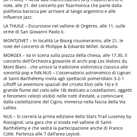
note, alle 21, del concerto per fisarmonica che parte dalla
polifonia barocca per arrivare al tango argentino e alle
influenze jazz.
LA THUILE – Escursione nel vallone di Orgères, alle 11, sulle
orme di San Giovanni Paolo II.
MONTJOVET – In località Le Bourg risuoneranno, alle 21, le
note del concerto di Philippe & Edoardo Millet. Gratuito.
MORGEX – Va in scena sulla piazza della chiesa, alle 17.30, il
concerto dell’Orchestra giovanile di archi pop Les Violons du
Mont Blanc , che unisce la tradizione violinistica classica alle
sonorità pop e folk.NUS – L’osservatorio astronomico di Lignan
di Saint-Barthélemy invita agli spettacoli pomeridiani 3-2-1
Liftoff! Le avventure spaziali del criceto Elon (alle 16) e Il
grande fiume del cielo (alle 18) dedicato a costellazioni, oggetti
e fenomeni celesti visibili nelle notti d’estate, a cominciare
dalla costellazione del Cigno, immersa nella fascia della Via
Lattea.
NUS – Si correrà la prima edizione dello Stars Trail Luseney by
Rossignol, una gara che si snoda nel vallone di Saint-
Barthélemy e che vedrà la partecipazione anche di Franco
Collé. Partenza alle 7 dall’area Leyssé.