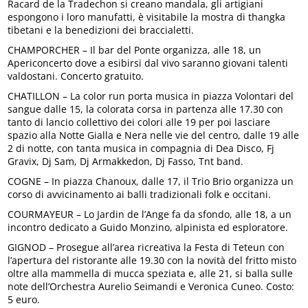
Racard de la Tradechon si creano mandala, gli artigiani
espongono i loro manufatti, è visitabile la mostra di thangka
tibetani e la benedizioni dei braccialetti.
CHAMPORCHER – Il bar del Ponte organizza, alle 18, un
Apericoncerto dove a esibirsi dal vivo saranno giovani talenti
valdostani. Concerto gratuito.
CHATILLON – La color run porta musica in piazza Volontari del
sangue dalle 15, la colorata corsa in partenza alle 17.30 con
tanto di lancio collettivo dei colori alle 19 per poi lasciare
spazio alla Notte Gialla e Nera nelle vie del centro, dalle 19 alle
2 di notte, con tanta musica in compagnia di Dea Disco, Fj
Gravix, Dj Sam, Dj Armakkedon, Dj Fasso, Tnt band.
COGNE – In piazza Chanoux, dalle 17, il Trio Brio organizza un
corso di avvicinamento ai balli tradizionali folk e occitani.
COURMAYEUR – Lo Jardin de l’Ange fa da sfondo, alle 18, a un
incontro dedicato a Guido Monzino, alpinista ed esploratore.
GIGNOD – Prosegue all’area ricreativa la Festa di Teteun con
l’apertura del ristorante alle 19.30 con la novità del fritto misto
oltre alla mammella di mucca speziata e, alle 21, si balla sulle
note dell’Orchestra Aurelio Seimandi e Veronica Cuneo. Costo:
5 euro.