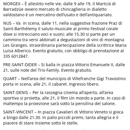
MORGEX – È allestito nelle vie, dalle 9 alle 19, il Martciä di
Barradzüe ovvero mercato di chincaglieria in dialetto
valdostano è un mercatino dell’usato e dell’antiquariato.
NUS – Va in scena, dalle 11, nella suggestiva frazione Praz di
Saint-Barthélemy il saluto musicale al primo Festival corale
dove si intrecciano voci e suoni; alle 15.30 si parte per un
cammino tra versi abbinati a degustazioni di vini di montagna
Les Granges, straordinaria partecipazione della scrittrice Maria
Luisa Alberico. Evento gratuito, con obbligo di prenotazione al
335 6012847.
PRE-SAINT-DIDER – Si balla in piazza Vittorio Emanuele II, dalle
21, sulle note del Trio Family. Evento gratuito.
QUART – Nell’area del municipio di Villefranche Gigi Travostino
porta in scena, alle 21, il cabaret. Ingresso libero.
SAINT-DENIS – Per la rassegna cinema all’aperto, all’area
sportiva si proietta, alle 21, il film Un mondo a parte. In caso di
maltempo la proiezione sarà sotto la pensilina del salone.
SAINT-VINCENT – In piazza Cavalieri di Vittorio Veneto si gioca
a bingo dalle 21.30. In palio piccoli premi, tanta allegria e il
piacere di stare insieme sotto le stelle.