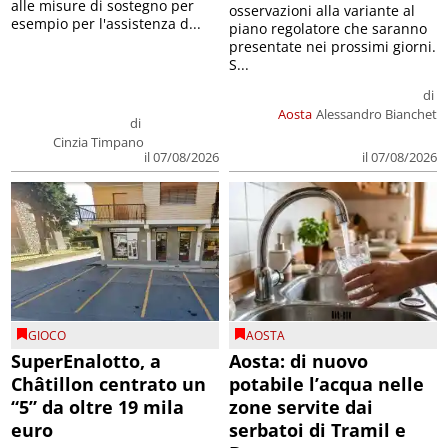
alle misure di sostegno per
osservazioni alla variante al
esempio per l'assistenza d...
piano regolatore che saranno
presentate nei prossimi giorni.
S...
di
Aosta
Alessandro Bianchet
di
Cinzia Timpano
il 07/08/2026
il 07/08/2026
GIOCO
AOSTA
SuperEnalotto, a
Aosta: di nuovo
Châtillon centrato un
potabile l’acqua nelle
“5” da oltre 19 mila
zone servite dai
euro
serbatoi di Tramil e