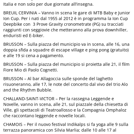
Italia e non solo per due giornate all’insegna.
BREUIL CERVINIA – Vanno in scena le gare di MTB Baby e Junior
Ion Cup. Per i nati dal 1955 al 2012 è in programma la Ion Cup
Deepbike con 3 Prove Gravity cronometrate (PG) su tracciati
raggiunti con seggiovie che metteranno alla prova downhiller,
enduristi ed E-biker.
BRUSSON – Sulla piazza del municipio va in scena, alle 16, una
doppia sfida a squadre di escape village e ping pong (gratuito)
e alle 19 si cena a pagamento.
BRUSSON – Sulla piazza del municipio si proietta alle 21, il film
Fiore Mio di Paolo Cognetti.
BRUSSON – Al bar Allagoccia sulle sponde del laghetto
risuoneranno, alle 17, le note del concerto dal vivo del trio Alo
and the Rhythm Bubble.
CHALLAND-SAINT-VICTOR – Per la rassegna Leggende e
Novelle, vanno in scena, alle 21, sul piazzale della chiesetta di
Ville, gli spettacoli di Teatroallosso e la Compagnia Omphaloz
che raccontano leggende e novelle locali.
CHAMOIS – Per il nuovo festival Indikalps si fa yoga alle 9 sulla
terrazza panoramica con Silvia Marlia; dalle 10 alle 17 al