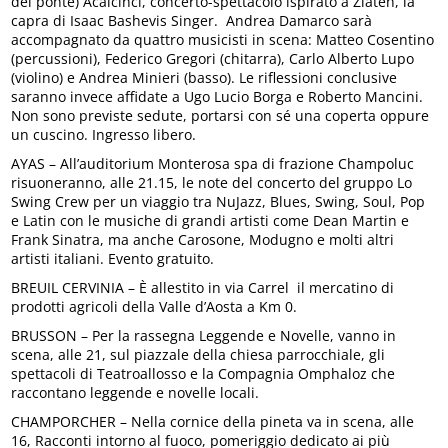
del ponte) Acalcinci, concerto-spettacolo ispirato a Zlateh, la
capra di Isaac Bashevis Singer. Andrea Damarco sarà
accompagnato da quattro musicisti in scena: Matteo Cosentino
(percussioni), Federico Gregori (chitarra), Carlo Alberto Lupo
(violino) e Andrea Minieri (basso). Le riflessioni conclusive
saranno invece affidate a Ugo Lucio Borga e Roberto Mancini.
Non sono previste sedute, portarsi con sé una coperta oppure
un cuscino. Ingresso libero.
AYAS – All’auditorium Monterosa spa di frazione Champoluc
risuoneranno, alle 21.15, le note del concerto del gruppo Lo
Swing Crew per un viaggio tra NuJazz, Blues, Swing, Soul, Pop
e Latin con le musiche di grandi artisti come Dean Martin e
Frank Sinatra, ma anche Carosone, Modugno e molti altri
artisti italiani. Evento gratuito.
BREUIL CERVINIA – È allestito in via Carrel il mercatino di
prodotti agricoli della Valle d’Aosta a Km 0.
BRUSSON – Per la rassegna Leggende e Novelle, vanno in
scena, alle 21, sul piazzale della chiesa parrocchiale, gli
spettacoli di Teatroallosso e la Compagnia Omphaloz che
raccontano leggende e novelle locali.
CHAMPORCHER – Nella cornice della pineta va in scena, alle
16, Racconti intorno al fuoco, pomeriggio dedicato ai più