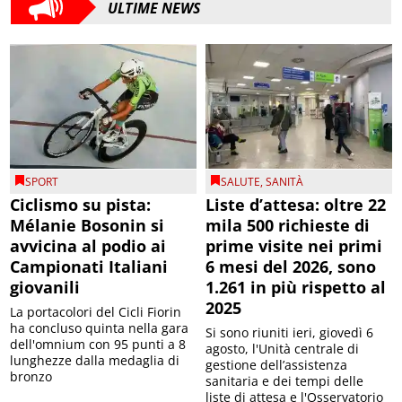
ULTIME NEWS
SPORT
SALUTE
,
SANITÀ
Ciclismo su pista:
Liste d’attesa: oltre 22
Mélanie Bosonin si
mila 500 richieste di
avvicina al podio ai
prime visite nei primi
Campionati Italiani
6 mesi del 2026, sono
giovanili
1.261 in più rispetto al
2025
La portacolori del Cicli Fiorin
ha concluso quinta nella gara
Si sono riuniti ieri, giovedì 6
dell'omnium con 95 punti a 8
agosto, l'Unità centrale di
lunghezze dalla medaglia di
gestione dell’assistenza
bronzo
sanitaria e dei tempi delle
liste di attesa e l'Osservatorio