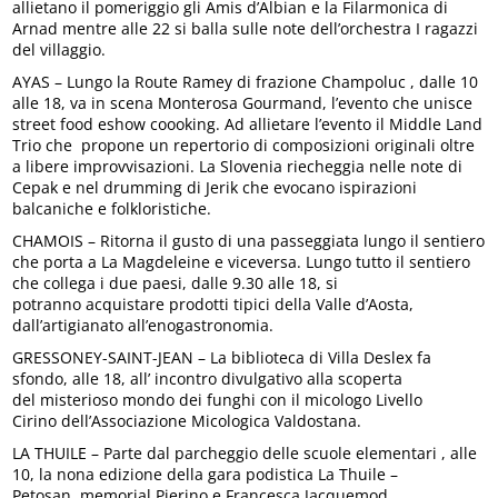
allietano il pomeriggio gli Amis d’Albian e la Filarmonica di
Arnad mentre alle 22 si balla sulle note dell’orchestra I ragazzi
del villaggio.
AYAS – Lungo la Route Ramey di frazione Champoluc , dalle 10
alle 18, va in scena Monterosa Gourmand, l’evento che unisce
street food eshow coooking. Ad allietare l’evento il Middle Land
Trio che propone un repertorio di composizioni originali oltre
a libere improvvisazioni. La Slovenia riecheggia nelle note di
Cepak e nel drumming di Jerik che evocano ispirazioni
balcaniche e folkloristiche.
CHAMOIS – Ritorna il gusto di una passeggiata lungo il sentiero
che porta a La Magdeleine e viceversa. Lungo tutto il sentiero
che collega i due paesi, dalle 9.30 alle 18, si
potranno acquistare prodotti tipici della Valle d’Aosta,
dall’artigianato all’enogastronomia.
GRESSONEY-SAINT-JEAN – La biblioteca di Villa Deslex fa
sfondo, alle 18, all’ incontro divulgativo alla scoperta
del misterioso mondo dei funghi con il micologo Livello
Cirino dell’Associazione Micologica Valdostana.
LA THUILE – Parte dal parcheggio delle scuole elementari , alle
10, la nona edizione della gara podistica La Thuile –
Petosan, memorial Pierino e Francesca Jacquemod.