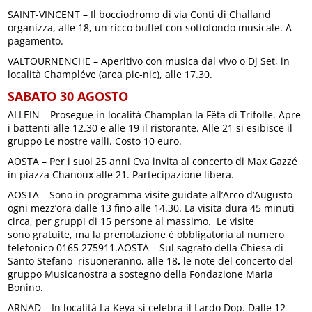
SAINT-VINCENT – Il bocciodromo di via Conti di Challand
organizza, alle 18, un ricco buffet con sottofondo musicale. A
pagamento.
VALTOURNENCHE – Aperitivo con musica dal vivo o Dj Set, in
località Champléve (area pic-nic), alle 17.30.
SABATO 30 AGOSTO
ALLEIN – Prosegue in località Champlan la Fëta di Trifolle. Apre
i battenti alle 12.30 e alle 19 il ristorante. Alle 21 si esibisce il
gruppo Le nostre valli. Costo 10 euro.
AOSTA – Per i suoi 25 anni Cva invita al concerto di Max Gazzé
in piazza Chanoux alle 21. Partecipazione libera.
AOSTA – Sono in programma visite guidate all’Arco d’Augusto
ogni mezz’ora dalle 13 fino alle 14.30. La visita dura 45 minuti
circa, per gruppi di 15 persone al massimo. Le visite
sono gratuite, ma la prenotazione è obbligatoria al numero
telefonico 0165 275911.AOSTA – Sul sagrato della Chiesa di
Santo Stefano risuoneranno, alle 18
,
le note del concerto del
gruppo Musicanostra a sostegno della Fondazione Maria
Bonino.
ARNAD – In località La Keya si celebra il Lardo Dop. Dalle 12