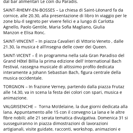
dal bar alimentari Le coin du Paradis.
SAINT-RHEMY-EN-BOSSES – La chiesa di Saint-Léonard fa da
cornice, alle 20.30, alla presentazione di libro In viaggio per le
zone blu-Il segreto per vivere felici e a lungo di Carlotta
Agnello, Paolo Gentile, Maria Sofia Magliano, Giulia
Manzon e Elisa Ronc.
SAINT-VINCENT – In piazza Cavalieri di Vittorio Veneto , dalle
21.30, la musica è all’insegna delle cover dei Queen.
SAINT-VICENT – È in programma nella sala Gran Paradiso del
Grand Hôtel Billia la prima edizione dell’ International Bach
Festival, rassegna musicale di altissimo profilo dedicata
interamente a Johann Sebastian Bach, figura centrale della
musica occidentale.
TORGNON – In frazione Verney, partendo dalla piazza Frutaz
alle 14.30, va in scena la festa dei colori con spari, musica e
animazione.
VALGRISENCHE – Torna Mo’delaine, la due giorni dedicata alla
lana. Appuntamento alle 15 con il convegno La lana e le altre
fibre nobili; alle 21 serata tematica divulgativa. Domenica 31 si
susseguiranno in piazza dimostrazioni di lavorazioni
artigianali, visite guidate, racconti, workshop, animazioni e