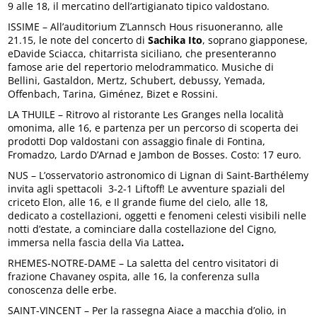
9 alle 18, il mercatino dell’artigianato tipico valdostano.
ISSIME – All’auditorium Z’Lannsch Hous risuoneranno, alle
21.15, le note del concerto di
Sachika Ito
, soprano giapponese,
eDavide Sciacca, chitarrista siciliano, che presenteranno
famose arie del repertorio melodrammatico. Musiche di
Bellini, Gastaldon, Mertz, Schubert, debussy, Yemada,
Offenbach, Tarina, Giménez, Bizet e Rossini.
LA THUILE – Ritrovo al ristorante Les Granges nella località
omonima, alle 16, e partenza per un percorso di scoperta dei
prodotti Dop valdostani con assaggio finale di Fontina,
Fromadzo, Lardo D’Arnad e Jambon de Bosses. Costo: 17 euro.
NUS – L’osservatorio astronomico di Lignan di Saint-Barthélemy
invita agli spettacoli 3-2-1 Liftoff! Le avventure spaziali del
criceto Elon, alle 16, e Il grande fiume del cielo, alle 18,
dedicato a costellazioni, oggetti e fenomeni celesti visibili nelle
notti d’estate, a cominciare dalla costellazione del Cigno,
immersa nella fascia della Via Lattea
.
RHEMES-NOTRE-DAME – La saletta del centro visitatori di
frazione Chavaney ospita, alle 16, la conferenza sulla
conoscenza delle erbe.
SAINT-VINCENT – Per la rassegna Aiace a macchia d’olio, in