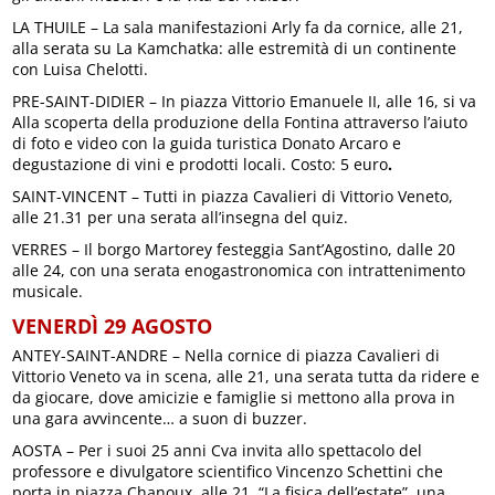
LA THUILE – La sala manifestazioni Arly fa da cornice, alle 21,
alla serata su La Kamchatka: alle estremità di un continente
con Luisa Chelotti.
PRE-SAINT-DIDIER – In piazza Vittorio Emanuele II, alle 16, si va
Alla scoperta della produzione della Fontina attraverso l’aiuto
di foto e video con la guida turistica Donato Arcaro e
degustazione di vini e prodotti locali. Costo: 5 euro
.
SAINT-VINCENT – Tutti in piazza Cavalieri di Vittorio Veneto,
alle 21.31 per una serata all’insegna del quiz.
VERRES – Il borgo Martorey festeggia Sant’Agostino, dalle 20
alle 24, con una serata enogastronomica con intrattenimento
musicale.
VENERDÌ 29 AGOSTO
ANTEY-SAINT-ANDRE – Nella cornice di piazza Cavalieri di
Vittorio Veneto va in scena, alle 21, una serata tutta da ridere e
da giocare, dove amicizie e famiglie si mettono alla prova in
una gara avvincente… a suon di buzzer.
AOSTA – Per i suoi 25 anni Cva invita allo spettacolo del
professore e divulgatore scientifico Vincenzo Schettini che
porta in piazza Chanoux, alle 21, “La fisica dell’estate”, una