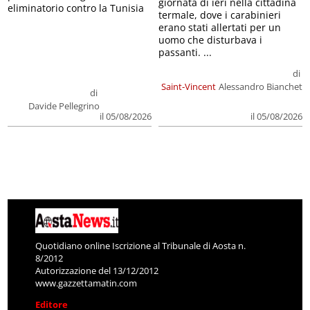
giornata di ieri nella cittadina
eliminatorio contro la Tunisia
termale, dove i carabinieri
erano stati allertati per un
uomo che disturbava i
passanti. ...
di
Saint-Vincent
Alessandro Bianchet
di
Davide Pellegrino
il 05/08/2026
il 05/08/2026
Quotidiano online Iscrizione al Tribunale di Aosta n.
8/2012
Autorizzazione del 13/12/2012
www.gazzettamatin.com
Editore