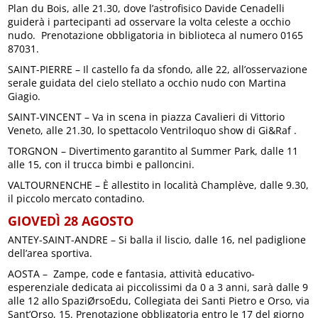
Plan du Bois, alle 21.30, dove l’astrofisico Davide Cenadelli
guiderà i partecipanti ad osservare la volta celeste a occhio
nudo. Prenotazione obbligatoria in biblioteca al numero 0165
87031.
SAINT-PIERRE – Il castello fa da sfondo, alle 22, all’osservazione
serale guidata del cielo stellato a occhio nudo con Martina
Giagio.
SAINT-VINCENT – Va in scena in piazza Cavalieri di Vittorio
Veneto, alle 21.30, lo spettacolo Ventriloquo show di Gi&Raf .
TORGNON – Divertimento garantito al Summer Park, dalle 11
alle 15, con il trucca bimbi e palloncini.
VALTOURNENCHE – È allestito in località Champlève, dalle 9.30,
il piccolo mercato contadino.
GIOVEDÌ 28 AGOSTO
ANTEY-SAINT-ANDRE – Si balla il liscio, dalle 16, nel padiglione
dell’area sportiva.
AOSTA – Zampe, code e fantasia, attività educativo-
esperenziale dedicata ai piccolissimi da 0 a 3 anni, sarà dalle 9
alle 12 allo SpaziØrsoEdu, Collegiata dei Santi Pietro e Orso, via
Sant’Orso, 15. Prenotazione obbligatoria entro le 17 del giorno