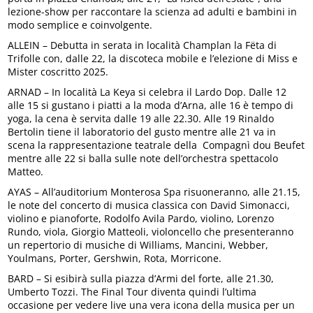
lezione-show per raccontare la scienza ad adulti e bambini in
modo semplice e coinvolgente.
ALLEIN – Debutta in serata in località Champlan la Fëta di
Trifolle con, dalle 22, la discoteca mobile e l’elezione di Miss e
Mister coscritto 2025.
ARNAD – In località La Keya si celebra il Lardo Dop. Dalle 12
alle 15 si gustano i piatti a la moda d’Arna, alle 16 è tempo di
yoga, la cena è servita dalle 19 alle 22.30. Alle 19 Rinaldo
Bertolin tiene il laboratorio del gusto mentre alle 21 va in
scena la rappresentazione teatrale della Compagnì dou Beufet
mentre alle 22 si balla sulle note dell’orchestra spettacolo
Matteo.
AYAS – All’auditorium Monterosa Spa risuoneranno, alle 21.15,
le note del concerto di musica classica con David Simonacci,
violino e pianoforte, Rodolfo Avila Pardo, violino, Lorenzo
Rundo, viola, Giorgio Matteoli, violoncello che presenteranno
un repertorio di musiche di Williams, Mancini, Webber,
Youlmans, Porter, Gershwin, Rota, Morricone.
BARD – Si esibirà sulla piazza d’Armi del forte, alle 21.30,
Umberto Tozzi. The Final Tour diventa quindi l’ultima
occasione per vedere live una vera icona della musica per un