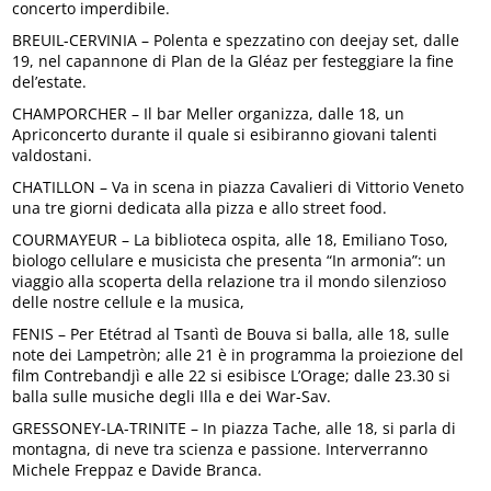
concerto imperdibile.
BREUIL-CERVINIA – Polenta e spezzatino con deejay set, dalle
19, nel capannone di Plan de la Gléaz per festeggiare la fine
del’estate.
CHAMPORCHER – Il bar Meller organizza, dalle 18, un
Apriconcerto durante il quale si esibiranno giovani talenti
valdostani.
CHATILLON – Va in scena in piazza Cavalieri di Vittorio Veneto
una tre giorni dedicata alla pizza e allo street food.
COURMAYEUR – La biblioteca ospita, alle 18, Emiliano Toso,
biologo cellulare e musicista che presenta “In armonia”: un
viaggio alla scoperta della relazione tra il mondo silenzioso
delle nostre cellule e la musica,
FENIS – Per Etétrad al Tsantì de Bouva si balla, alle 18, sulle
note dei Lampetròn; alle 21 è in programma la proiezione del
film Contrebandjì e alle 22 si esibisce L’Orage; dalle 23.30 si
balla sulle musiche degli Illa e dei War-Sav.
GRESSONEY-LA-TRINITE – In piazza Tache, alle 18, si parla di
montagna, di neve tra scienza e passione. Interverranno
Michele Freppaz e Davide Branca.