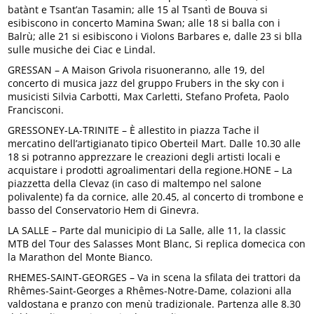
batànt e Tsant’an Tasamin; alle 15 al Tsantì de Bouva si
esibiscono in concerto Mamina Swan; alle 18 si balla con i
Balrù; alle 21 si esibiscono i Violons Barbares e, dalle 23 si blla
sulle musiche dei Ciac e Lindal.
GRESSAN – A Maison Grivola risuoneranno, alle 19, del
concerto di musica jazz del gruppo Frubers in the sky con i
musicisti Silvia Carbotti, Max Carletti, Stefano Profeta, Paolo
Francisconi.
GRESSONEY-LA-TRINITE – È allestito in piazza Tache il
mercatino dell’artigianato tipico Oberteil Mart. Dalle 10.30 alle
18 si potranno apprezzare le creazioni degli artisti locali e
acquistare i prodotti agroalimentari della regione.HONE – La
piazzetta della Clevaz (in caso di maltempo nel salone
polivalente) fa da cornice, alle 20.45, al concerto di trombone e
basso del Conservatorio Hem di Ginevra.
LA SALLE – Parte dal municipio di La Salle, alle 11, la classic
MTB del Tour des Salasses Mont Blanc, Si replica domecica con
la Marathon del Monte Bianco.
RHEMES-SAINT-GEORGES – Va in scena la sfilata dei trattori da
Rhêmes-Saint-Georges a Rhêmes-Notre-Dame, colazioni alla
valdostana e pranzo con menù tradizionale. Partenza alle 8.30