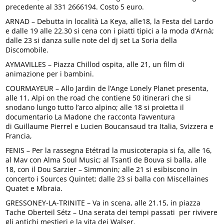
precedente al 331 2666194. Costo 5 euro.
ARNAD – Debutta in località La Keya, alle18, la Festa del Lardo
e dalle 19 alle 22.30 si cena con i piatti tipici a la moda d’Arnà;
dalle 23 si danza sulle note del dj set La Soria della
Discomobile.
AYMAVILLES – Piazza Chillod ospita, alle 21, un film di
animazione per i bambini.
COURMAYEUR – Allo Jardin de l’Ange Lonely Planet presenta,
alle 11, Alpi on the road che contiene 50 itinerari che si
snodano lungo tutto l’arco alpino; alle 18 si proietta il
documentario La Madone che racconta l’avventura
di Guillaume Pierrel e Lucien Boucansaud tra Italia, Svizzera e
Francia,
FENIS – Per la rassegna Etétrad la musicoterapia si fa, alle 16,
al Mav con Alma Soul Music; al Tsantì de Bouva si balla, alle
18, con il Dou Sarzier – Simmonin; alle 21 si esibiscono in
concerto i Sources Quintet; dalle 23 si balla con Miscellaines
Quatet e Mbraia.
GRESSONEY-LA-TRINITE – Va in scena, alle 21.15, in piazza
Tache Oberteil Sétz – Una serata dei tempi passati per rivivere
gli antichi mestieri e la vita dei Walser.