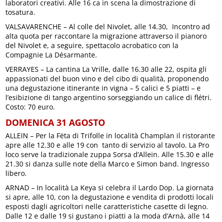
laboratori creativi. Alle 16 ca in scena la dimostrazione di
tosatura.
VALSAVARENCHE – Al colle del Nivolet, alle 14.30, Incontro
ad
alta quota per raccontare la migrazione
attraverso il pianoro
del Nivolet e, a seguire, spettacolo acrobatico con la
Compagnie La Désarmante.
VERRAYES – La cantina La Vrille, dalle 16.30 alle 22, ospita gli
appassionati del buon vino e del cibo di qualità, proponendo
una degustazione itinerante in vigna – 5 calici e 5 piatti – e
l’esibizione di tango argentino sorseggiando un calice di flétri.
Costo: 70 euro.
DOMENICA 31 AGOSTO
ALLEIN – Per la Fëta di Trifolle in località Champlan il ristorante
apre alle 12.30 e alle 19 con tanto di servizio al tavolo. La Pro
loco serve la tradizionale zuppa Sorsa d’Allein. Alle 15.30 e alle
21.30 si danza sulle note della Marco e Simon band. Ingresso
libero.
ARNAD – In località La Keya si celebra il Lardo Dop. La giornata
si apre, alle 10, con la degustazione e vendita di prodotti locali
esposti dagli agricoltori nelle caratteristiche casette di legno.
Dalle 12 e dalle 19 si gustano i piatti a la moda d’Arnà, alle 14