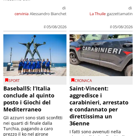
di
di
cervinia
Alessandro Bianchet
La Thuile
gazzettamatin
il 05/08/2026
il 05/08/2026
SPORT
CRONACA
Baseball5: l’Italia
Saint-Vincent:
conclude al quinto
aggredisce i
posto i Giochi del
carabinieri, arrestato
Mediterraneo
e condannato per
direttissima un
Gli azzurri sono stati sconfitti
36enne
nei quarti di finale dalla
Turchia, pagando a caro
I fatti sono avvenuti nella
prezzo il ko nel girone