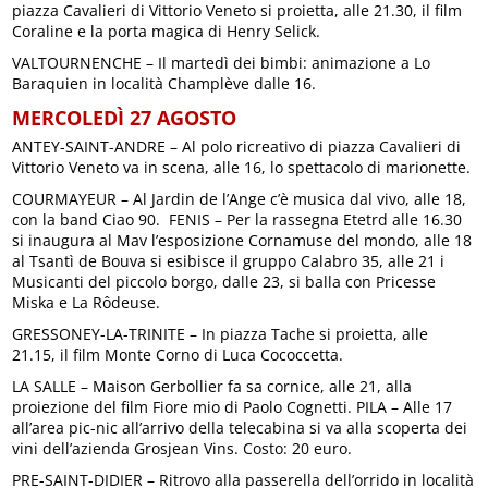
piazza Cavalieri di Vittorio Veneto si proietta, alle 21.30, il film
Coraline e la porta magica di Henry Selick.
VALTOURNENCHE – Il martedì dei bimbi: animazione a Lo
Baraquien in località Champlève dalle 16.
MERCOLEDÌ 27 AGOSTO
ANTEY-SAINT-ANDRE – Al polo ricreativo di piazza Cavalieri di
Vittorio Veneto va in scena, alle 16, lo spettacolo di marionette.
COURMAYEUR – Al Jardin de l’Ange c’è musica dal vivo, alle 18,
con la band Ciao 90. FENIS – Per la rassegna Etetrd alle 16.30
si inaugura al Mav l’esposizione Cornamuse del mondo, alle 18
al Tsantì de Bouva si esibisce il gruppo Calabro 35, alle 21 i
Musicanti del piccolo borgo, dalle 23, si balla con Pricesse
Miska e La Rôdeuse.
GRESSONEY-LA-TRINITE – In piazza Tache si proietta, alle
21.15, il film Monte Corno di Luca Cococcetta.
LA SALLE – Maison Gerbollier fa sa cornice, alle 21, alla
proiezione del film Fiore mio di Paolo Cognetti. PILA – Alle 17
all’area pic-nic all’arrivo della telecabina si va alla scoperta dei
vini dell’azienda Grosjean Vins. Costo: 20 euro.
PRE-SAINT-DIDIER – Ritrovo alla passerella dell’orrido in località