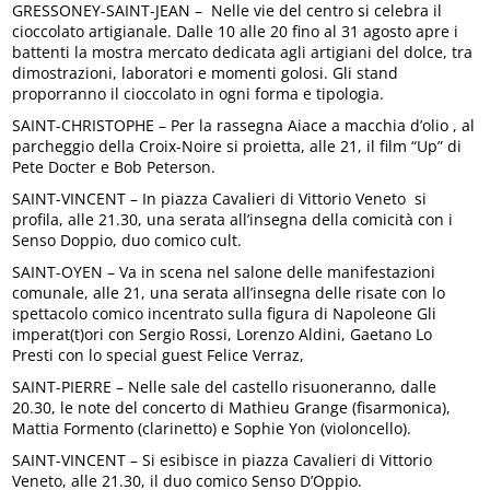
GRESSONEY-SAINT-JEAN – Nelle vie del centro si celebra il
cioccolato artigianale. Dalle 10 alle 20 fino al 31 agosto apre i
battenti la mostra mercato dedicata agli artigiani del dolce, tra
dimostrazioni, laboratori e momenti golosi. Gli stand
proporranno il cioccolato in ogni forma e tipologia.
SAINT-CHRISTOPHE – Per la rassegna Aiace a macchia d’olio , al
parcheggio della Croix-Noire si proietta, alle 21, il film “Up” di
Pete Docter e Bob Peterson.
SAINT-VINCENT – In piazza Cavalieri di Vittorio Veneto si
profila, alle 21.30, una serata all’insegna della comicità con i
Senso Doppio, duo comico cult.
SAINT-OYEN – Va in scena nel salone delle manifestazioni
comunale, alle 21, una serata all’insegna delle risate con lo
spettacolo comico incentrato sulla figura di Napoleone Gli
imperat(t)ori con Sergio Rossi, Lorenzo Aldini, Gaetano Lo
Presti con lo special guest Felice Verraz,
SAINT-PIERRE – Nelle sale del castello risuoneranno, dalle
20.30, le note del concerto di Mathieu Grange (fisarmonica),
Mattia Formento (clarinetto) e Sophie Yon (violoncello).
SAINT-VINCENT – Si esibisce in piazza Cavalieri di Vittorio
Veneto, alle 21.30, il duo comico Senso D’Oppio.