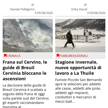
di
di
Davide Pellegrino
Erika David
il 05/08/2026
il 05/08/2026
CRONACA
PUBBLIREDAZIONALI
Frana sul Cervino, le
Stagione invernale,
guide di Breuil
nuove opportunità di
Cervinia bloccano le
lavoro a La Thuile
ascensioni
Funivie Piccolo San Bernardo
apre le selezioni per addetti
La decisione delle guide di
alle casse, addetti alle piste,
Breuil Cervinia è scattata a
addetti agli impianti,
seguito della frana di oggi
conduttori e meccanici di
sulla parete sud del Cervino;
mezzi batt...
gli esperti raccomandano
massima at...