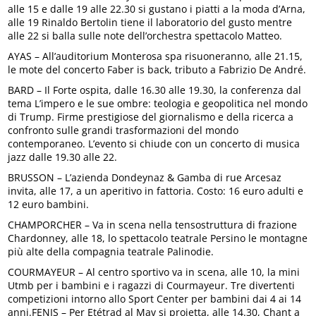
alle 15 e dalle 19 alle 22.30 si gustano i piatti a la moda d’Arna,
alle 19 Rinaldo Bertolin tiene il laboratorio del gusto mentre
alle 22 si balla sulle note dell’orchestra spettacolo Matteo.
AYAS – All’auditorium Monterosa spa risuoneranno, alle 21.15,
le mote del concerto Faber is back, tributo a Fabrizio De André.
BARD – Il Forte ospita, dalle 16.30 alle 19.30, la conferenza dal
tema L’impero e le sue ombre: teologia e geopolitica nel mondo
di Trump. Firme prestigiose del giornalismo e della ricerca a
confronto sulle grandi trasformazioni del mondo
contemporaneo. L’evento si chiude con un concerto di musica
jazz dalle 19.30 alle 22.
BRUSSON – L’azienda Dondeynaz & Gamba di rue Arcesaz
invita, alle 17, a un aperitivo in fattoria. Costo: 16 euro adulti e
12 euro bambini.
CHAMPORCHER – Va in scena nella tensostruttura di frazione
Chardonney, alle 18, lo spettacolo teatrale Persino le montagne
più alte della compagnia teatrale Palinodie.
COURMAYEUR – Al centro sportivo va in scena, alle 10, la mini
Utmb per i bambini e i ragazzi di Courmayeur. Tre divertenti
competizioni intorno allo Sport Center per bambini dai 4 ai 14
anni.FENIS – Per Etétrad al Mav si proietta, alle 14.30, Chant a