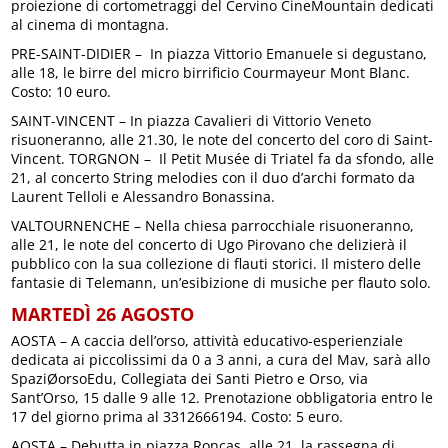
proiezione di cortometraggi del Cervino CineMountain dedicati
al cinema di montagna.
PRE-SAINT-DIDIER – In piazza Vittorio Emanuele si degustano,
alle 18, le birre del micro birrificio Courmayeur Mont Blanc.
Costo: 10 euro.
SAINT-VINCENT – In piazza Cavalieri di Vittorio Veneto
risuoneranno, alle 21.30, le note del concerto del coro di Saint-
Vincent. TORGNON – Il Petit Musée di Triatel fa da sfondo, alle
21, al concerto String melodies con il duo d’archi formato da
Laurent Telloli e Alessandro Bonassina.
VALTOURNENCHE – Nella chiesa parrocchiale risuoneranno,
alle 21, le note del concerto di Ugo Pirovano che delizierà il
pubblico con la sua collezione di flauti storici. Il mistero delle
fantasie di Telemann, un’esibizione di musiche per flauto solo.
MARTEDÌ 26 AGOSTO
AOSTA – A caccia dell’orso, attività educativo-esperienziale
dedicata ai piccolissimi da 0 a 3 anni, a cura del Mav, sarà allo
SpaziØorsoEdu, Collegiata dei Santi Pietro e Orso, via
Sant’Orso, 15 dalle 9 alle 12. Prenotazione obbligatoria entro le
17 del giorno prima al 3312666194. Costo: 5 euro.
AOSTA – Debutta in piazza Roncas, alle 21, la rassegna di