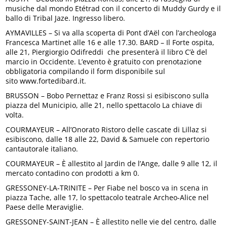
musiche dal mondo Etétrad con il concerto di Muddy Gurdy e il
ballo di Tribal Jaze. Ingresso libero.
AYMAVILLES – Si va alla scoperta di Pont d’Aël con l’archeologa
Francesca Martinet alle 16 e alle 17.30. BARD – Il Forte ospita,
alle 21, Piergiorgio Odifreddi che presenterà il libro C’è del
marcio in Occidente. L’evento è gratuito con prenotazione
obbligatoria compilando il form disponibile sul
sito www.fortedibard.it.
BRUSSON – Bobo Pernettaz e Franz Rossi si esibiscono sulla
piazza del Municipio, alle 21, nello spettacolo La chiave di
volta.
COURMAYEUR – All’Onorato Ristoro delle cascate di Lillaz si
esibiscono, dalle 18 alle 22, David & Samuele con repertorio
cantautorale italiano.
COURMAYEUR – È allestito al Jardin de l’Ange, dalle 9 alle 12, il
mercato contadino con prodotti a km 0.
GRESSONEY-LA-TRINITE – Per Fiabe nel bosco va in scena in
piazza Tache, alle 17, lo spettacolo teatrale Archeo-Alice nel
Paese delle Meraviglie.
GRESSONEY-SAINT-JEAN – È allestito nelle vie del centro, dalle