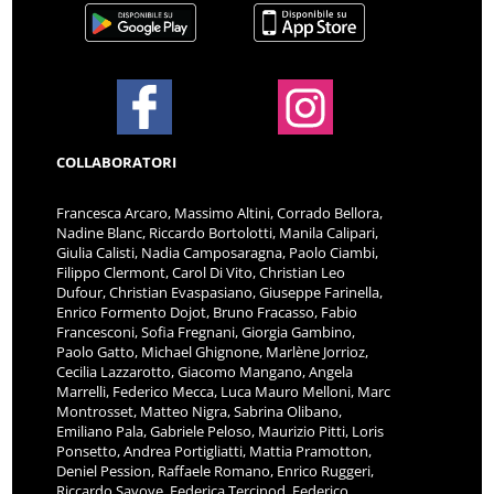
COLLABORATORI
Francesca Arcaro, Massimo Altini, Corrado Bellora,
Nadine Blanc, Riccardo Bortolotti, Manila Calipari,
Giulia Calisti, Nadia Camposaragna, Paolo Ciambi,
Filippo Clermont, Carol Di Vito, Christian Leo
Dufour, Christian Evaspasiano, Giuseppe Farinella,
Enrico Formento Dojot, Bruno Fracasso, Fabio
Francesconi, Sofia Fregnani, Giorgia Gambino,
Paolo Gatto, Michael Ghignone, Marlène Jorrioz,
Cecilia Lazzarotto, Giacomo Mangano, Angela
Marrelli, Federico Mecca, Luca Mauro Melloni, Marc
Montrosset, Matteo Nigra, Sabrina Olibano,
Emiliano Pala, Gabriele Peloso, Maurizio Pitti, Loris
Ponsetto, Andrea Portigliatti, Mattia Pramotton,
Deniel Pession, Raffaele Romano, Enrico Ruggeri,
Riccardo Savoye, Federica Tercinod, Federico