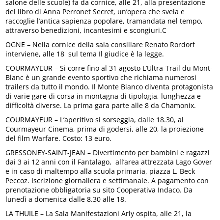
salone delle scuole) fa da cornice, alle 21, alla presentazione
del libro di Anna Perronet Secret, un’opera che svela e
raccoglie l’antica sapienza popolare, tramandata nel tempo,
attraverso benedizioni, incantesimi e scongiuri.C
OGNE – Nella cornice della sala consiliare Renato Rordorf
interviene, alle 18 sul tema Il giudice è la legge.
COURMAYEUR – Si corre fino al 31 agosto L’Ultra-Trail du Mont-
Blanc è un grande evento sportivo che richiama numerosi
trailers da tutto il mondo. Il Monte Bianco diventa protagonista
di varie gare di corsa in montagna di tipologia, lunghezza e
difficoltà diverse. La prima gara parte alle 8 da Chamonix.
COURMAYEUR – L’aperitivo si sorseggia, dalle 18.30, al
Courmayeur Cinema, prima di godersi, alle 20, la proiezione
del film Warfare. Costo: 13 euro.
GRESSONEY-SAINT-JEAN – Divertimento per bambini e ragazzi
dai 3 ai 12 anni con il Fantalago, all’area attrezzata Lago Gover
e in caso di maltempo alla scuola primaria, piazza L. Beck
Peccoz. Iscrizione giornaliera e settimanale. A pagamento con
prenotazione obbligatoria su sito Cooperativa Indaco. Da
lunedì a domenica dalle 8.30 alle 18.
LA THUILE – La Sala Manifestazioni Arly ospita, alle 21, la