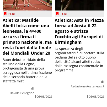
SPORT
SPORT
Atletica: Matilde
Atletica: Asta in Piazza
Abelli lotta come una
torna ad Aosta il 22
leonessa, la 4×400
agosto e strizza
azzurra firma il
l’occhio agli Europei di
primato nazionale, ma
Birmingham
resta fuori dalla finale
La speranza degli
dei Mondiali Under 20
organizzatori è di portare sulla
pedana del salotto buono
Buon debutto iridato della
della città alcuni atleti reduci
stellina della Cogne,
dalla rassegna continentale in
protagonista di una prova
programma ...
coraggiosa nell'ultima frazione
della seconda batteria della
staffetta mist...
di
Redazione Aostanews.it
di
Davide Pellegrino
il 06/08/2026
il 06/08/2026