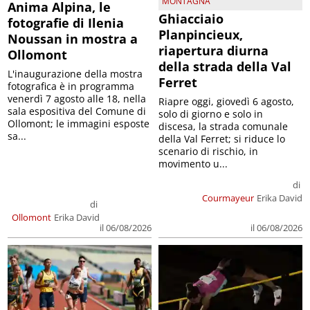
MONTAGNA
Anima Alpina, le
Ghiacciaio
fotografie di Ilenia
Planpincieux,
Noussan in mostra a
riapertura diurna
Ollomont
della strada della Val
L'inaugurazione della mostra
Ferret
fotografica è in programma
venerdì 7 agosto alle 18, nella
Riapre oggi, giovedì 6 agosto,
sala espositiva del Comune di
solo di giorno e solo in
Ollomont; le immagini esposte
discesa, la strada comunale
sa...
della Val Ferret; si riduce lo
scenario di rischio, in
movimento u...
di
Courmayeur
Erika David
di
Ollomont
Erika David
il 06/08/2026
il 06/08/2026