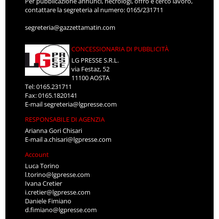
Per pubblicazione annunci, necrologi, offro e cerco lavoro,
contattare la segreteria al numero: 0165/231711
segreteria@gazzettamatin.com
CONCESSIONARIA DI PUBBLICITÀ
LG PRESSE S.R.L.
via Festaz, 52
11100 AOSTA
Tel: 0165.231711
Fax: 0165.1820141
E-mail
segreteria@lgpresse.com
RESPONSABILE DI AGENZIA
Arianna Gori Chisari
E-mail
a.chisari@lgpresse.com
Account
Luca Torino
l.torino@lgpresse.com
Ivana Cretier
i.cretier@lgpresse.com
Daniele Fimiano
d.fimiano@lgpresse.com