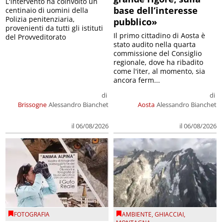
L'intervento ha coinvolto un
base dell’interesse
centinaio di uomini della
Polizia penitenziaria,
pubblico»
provenienti da tutti gli istituti
Il primo cittadino di Aosta è
del Provveditorato
stato audito nella quarta
commissione del Consiglio
regionale, dove ha ribadito
come l'iter, al momento, sia
ancora ferm...
di
di
Brissogne
Alessandro Bianchet
Aosta
Alessandro Bianchet
il 06/08/2026
il 06/08/2026
FOTOGRAFIA
AMBIENTE
,
GHIACCIAI
,