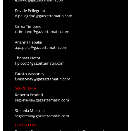
e.david@gazzettamatin.com
Davide Pellegrino
d.pellegrino@gazzettamatin.com
Cinzia Timpano
c.timpano@gazzettamatin.com
Arianna Papalia
a.papalia@gazzettamatin.com
Thomas Piccot
t.piccot@gazzettamatin.com
Fausto Vassoney
f.vassoney@gazzettamatin.com
SEGRETERIA
Roberta Prodoti
segreteria@gazzettamatin.com
Stefania Muscolo
segreteria@gazzettamatin.com
CONTATTACI