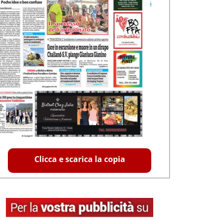
Clicca e scarica la copia