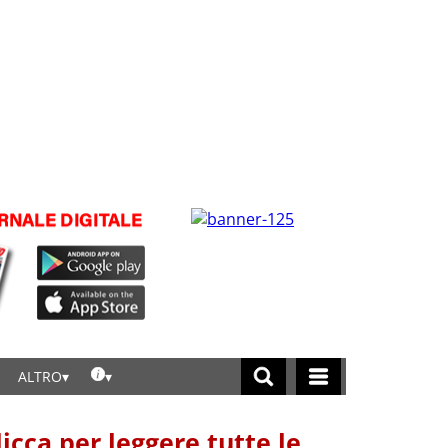
ALTRO
licca per leggere tutte le