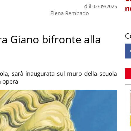
di
il
02/09/2025
n
Elena Rembado
C
 Giano bifronte alla
ola, sarà inaugurata sul muro della scuola
a opera