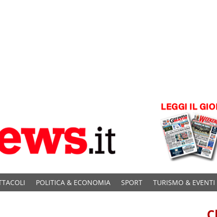
TTACOLI
POLITICA & ECONOMIA
SPORT
TURISMO & EVENTI
C