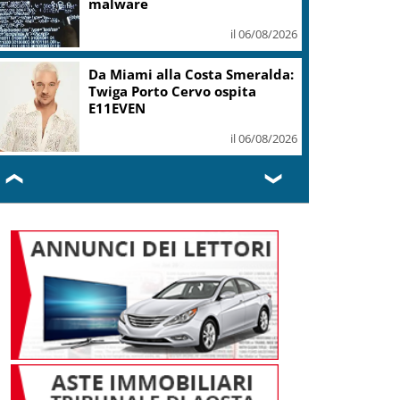
mi ha formato, continuerò a
cantarlo
il 06/08/2026
Sogin: in 2025 utile balza oltre
2,5 mln, decommissioning al
47,7%
il 06/08/2026
❮
❯