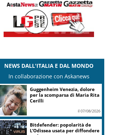
NEWS DALL'ITALIA E DAL MONDO
In collaborazione con Askanews
Covid, ‘Conte-day’ in
commissione: “non sono un
eroe ma un uomo corretto,
non troverete nulla”
il 06/08/2026
Guccini, Meloni: l’ho amato e