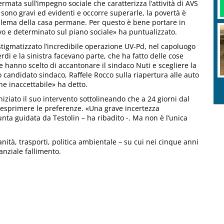
ermata sull’impegno sociale che caratterizza l’attività di AVS
 sono gravi ed evidenti e occorre superarle, la povertà è
oblema della casa permane. Per questo è bene portare in
o e determinato sul piano sociale» ha puntualizzato.
stigmatizzato l’incredibile operazione UV-Pd, nel capoluogo
rdi e la sinistra facevano parte, che ha fatto delle cose
e hanno scelto di accantonare il sindaco Nuti e scegliere la
 candidato sindaco, Raffele Rocco sulla riapertura alle auto
ne inaccettabile» ha detto.
niziato il suo intervento sottolineando che a 24 giorni dal
 esprimere le preferenze. «Una grave incertezza
nta guidata da Testolin – ha ribadito -. Ma non è l’unica
anità, trasporti, politica ambientale – su cui nei cinque anni
anziale fallimento.