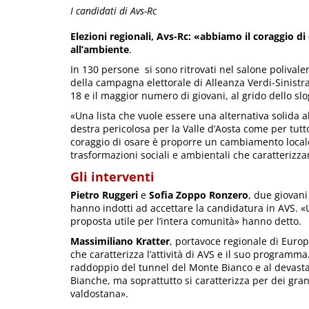
I candidati di Avs-Rc
Elezioni regionali, Avs-Rc: «abbiamo il coraggio di
all’ambiente
.
In 130 persone si sono ritrovati nel salone polivale
della campagna elettorale di Alleanza Verdi-Sinistr
18 e il maggior numero di giovani, al grido dello slo
«Una lista che vuole essere una alternativa solida a
destra pericolosa per la Valle d’Aosta come per tutt
coraggio di osare è proporre un cambiamento locale
trasformazioni sociali e ambientali che caratterizzan
Gli interventi
Pietro Ruggeri
e
Sofia Zoppo Ronzero
, due giovani
hanno indotti ad accettare la candidatura in AVS. «U
proposta utile per l’intera comunità» hanno detto.
Massimiliano Kratter
, portavoce regionale di Euro
che caratterizza l’attività di AVS e il suo programm
raddoppio del tunnel del Monte Bianco e al devastan
Bianche, ma soprattutto si caratterizza per dei gran
valdostana».