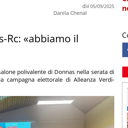
di
il
05/09/2025
n
Danila Chenal
C
vs-Rc: «abbiamo il
salone polivalente di Donnas nella serata di
la campagna elettorale di Alleanza Verdi-