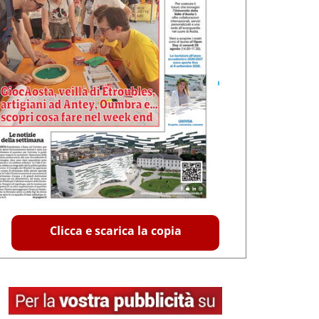
Clicca e scarica la copia