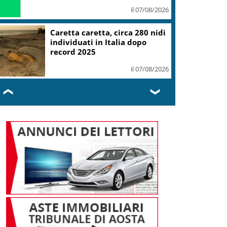
il 07/08/2026
Mondiali Wakeboard: primo
oro è azzurro, Noa Gualtieri
campione Under 14
il 07/08/2026
❮
❯