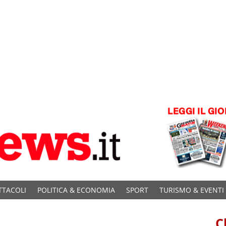
TTACOLI
POLITICA & ECONOMIA
SPORT
TURISMO & EVENTI
C