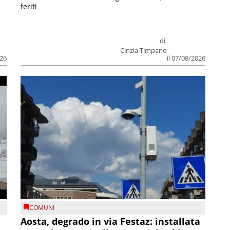
feriti
di
Cinzia Timpano
026
il 07/08/2026
COMUNI
n
Aosta, degrado in via Festaz: installata