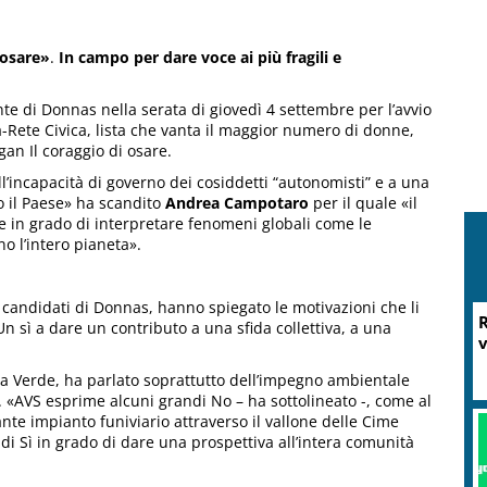
 osare»
.
In campo per dare voce ai più fragili e
nte di Donnas nella serata di giovedì 4 settembre per l’avvio
a-Rete Civica, lista che vanta il maggior numero di donne,
gan Il coraggio di osare.
ll’incapacità di governo dei cosiddetti “autonomisti” e a una
o il Paese» ha scandito
Andrea Campotaro
per il quale «il
 in grado di interpretare fenomeni globali come le
o l’intero pianeta».
 candidati di Donnas, hanno spiegato le motivazioni che li
n sì a dare un contributo a una sfida collettiva, a una
pa Verde, ha parlato soprattutto dell’impegno ambientale
a. «AVS esprime alcuni grandi No – ha sottolineato -, come al
te impianto funiviario attraverso il vallone delle Cime
di Sì in grado di dare una prospettiva all’intera comunità
M
P