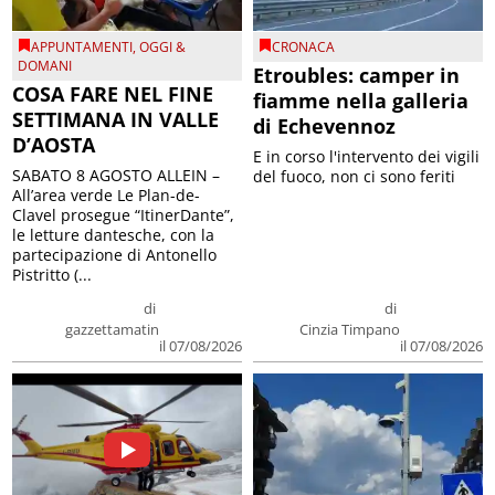
APPUNTAMENTI
,
OGGI &
CRONACA
DOMANI
Etroubles: camper in
COSA FARE NEL FINE
fiamme nella galleria
SETTIMANA IN VALLE
di Echevennoz
D’AOSTA
E in corso l'intervento dei vigili
SABATO 8 AGOSTO ALLEIN –
del fuoco, non ci sono feriti
All’area verde Le Plan-de-
Clavel prosegue “ItinerDante”,
le letture dantesche, con la
partecipazione di Antonello
Pistritto (...
di
di
gazzettamatin
Cinzia Timpano
il 07/08/2026
il 07/08/2026