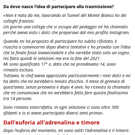
Da dove nasce l’idea di partecipare alla trasmissione?
«Non è nata da me, lavorando al Tunnel del Monte Bianco ho dei
colleghi francesi.
Un giorno una collega che si occupa del pedaggio mi ha chiamato
perché aveva visto i dolci che preparavo dal mio profilo Instagram.
Quando mi ha proposto di partecipare ho subito rifiutato, è
riuscita a convincermi dopo diversi tentativi e ho provato con l’idea
che la finale fosse inavvicinabile e che sarebbe stato solo un sogno.
Ho fatto quindi le selezioni ma era la fine del 2021.
Mi sono qualificato 17° e, dato che ne prendevano 14, sono
rimasto escluso.
Tuttavia, lo chef aveva apprezzato particolarmente i miei dolci e mi
ha detto che mi avrebbero tenuto d’occhio.
Il mese di gennaio di
quest’anno, senza preavviso e dopo 4 anni, ho ricevuto la chiamata
che mi comunicava che mi avrebbero fatto fare questa finalissima
tra 14 persone.
Sono rimasto esterrefatto, in ogni selezione ci sono oltre 300
sfidanti e io vi avevo partecipato diversi anni prima».
Dall’euforia all’adrenalina e timore
Dopo l’euforia del momento, mi sono saliti l’adrenalina e il timore: