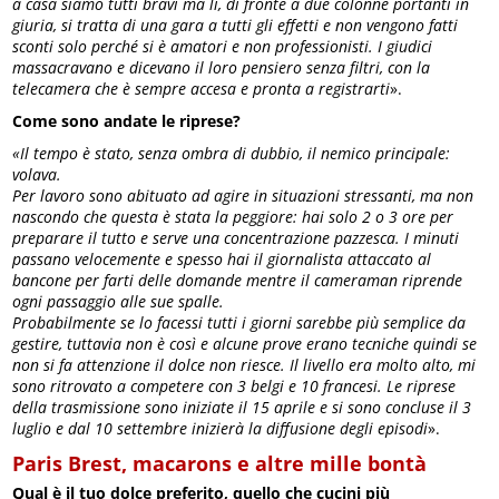
a casa siamo tutti bravi ma lì, di fronte a due colonne portanti in
giuria, si tratta di una gara a tutti gli effetti e non vengono fatti
sconti solo perché si è amatori e non professionisti. I giudici
massacravano e dicevano il loro pensiero senza filtri, con la
telecamera che è sempre accesa e pronta a registrarti
».
Come sono andate le riprese?
«Il tempo è stato, senza ombra di dubbio, il nemico principale:
volava.
Per lavoro sono abituato ad agire in situazioni stressanti, ma non
nascondo che questa è stata la peggiore: hai solo 2 o 3 ore per
preparare il tutto e serve una concentrazione pazzesca. I minuti
passano velocemente e spesso hai il giornalista attaccato al
bancone per farti delle domande mentre il cameraman riprende
ogni passaggio alle sue spalle.
Probabilmente se lo facessi tutti i giorni sarebbe più semplice da
gestire, tuttavia non è così e alcune prove erano tecniche quindi se
non si fa attenzione il dolce non riesce.
Il livello era molto alto, mi
sono ritrovato a competere con 3 belgi e 10 francesi. Le riprese
della trasmissione sono iniziate il 15 aprile e si sono concluse il 3
luglio e dal 10 settembre inizierà la diffusione degli episodi
».
Paris Brest, macarons e altre mille bontà
Qual è il tuo dolce preferito, quello che cucini più