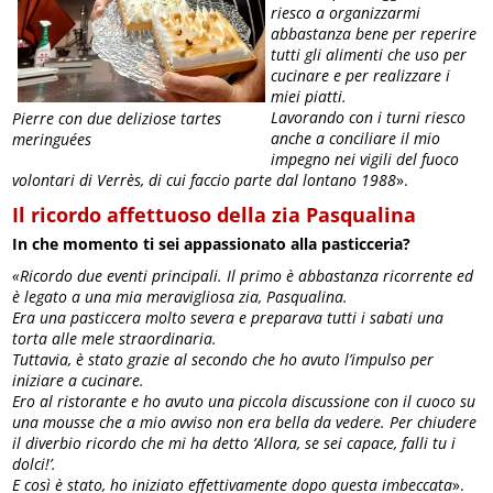
riesco a organizzarmi
abbastanza bene per reperire
tutti gli alimenti che uso per
cucinare e per realizzare i
miei piatti.
Lavorando con i turni riesco
Pierre con due deliziose tartes
anche a conciliare il mio
meringuées
impegno nei vigili del fuoco
volontari di Verrès, di cui faccio parte dal lontano 1988
».
Il ricordo affettuoso della zia Pasqualina
In che momento ti sei appassionato alla pasticceria?
«Ricordo due eventi principali. Il primo è abbastanza ricorrente ed
è legato a una mia meravigliosa zia, Pasqualina.
Era una pasticcera molto severa e preparava tutti i sabati una
torta alle mele straordinaria.
Tuttavia, è stato grazie al secondo che ho avuto l’impulso per
iniziare a cucinare.
Ero al ristorante e ho avuto una piccola discussione con il cuoco su
una mousse che a mio avviso non era bella da vedere. Per chiudere
il diverbio ricordo che mi ha detto ‘Allora, se sei capace, falli tu i
dolci!’.
E così è stato, ho iniziato effettivamente dopo questa imbeccata
».