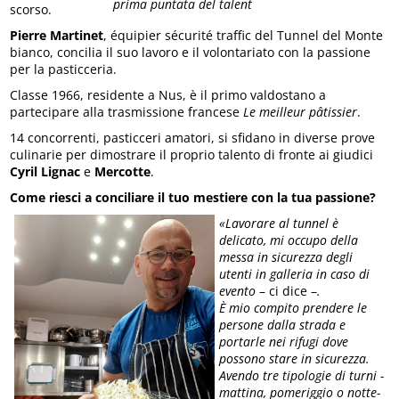
prima puntata del talent
scorso.
Pierre Martinet
, équipier sécurité traffic del Tunnel del Monte
bianco, concilia il suo lavoro e il volontariato con la passione
per la pasticceria.
Classe 1966, residente a Nus, è il primo valdostano a
partecipare alla trasmissione francese
Le meilleur pâtissier
.
14 concorrenti, pasticceri amatori, si sfidano in diverse prove
culinarie per dimostrare il proprio talento di fronte ai giudici
Cyril Lignac
e
Mercotte
.
Come riesci a conciliare il tuo mestiere con la tua passione?
«Lavorare al tunnel è
delicato, mi occupo della
messa in sicurezza degli
utenti in galleria in caso di
evento
– ci dice –
.
È mio compito prendere le
persone dalla strada e
portarle nei rifugi dove
possono stare in sicurezza.
Avendo tre tipologie di turni -
mattina, pomeriggio o notte-