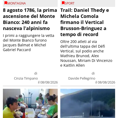
MONTAGNA
SPORT
8 agosto 1786, la prima
Trail: Daniel Thedy e
ascensione del Monte
Michela Comola
Bianco: 240 anni fa
firmano il Vertical
nasceva l’alpinismo
Brusson-Bringuez a
tempo di record
I primi a raggiungere la vetta
del Monte Bianco furono
Oltre 200 atleti al via
Jacques Balmat e Michel
dell'ultima tappa del Défì
Gabriel Paccard
Vertical, sul podio anche
Mathieu Brunod, Alex
Noussan, Miriam Di Vincenzo
e Kaitlin Allen
di
di
Cinzia Timpano
Davide Pellegrino
il 08/08/2026
il 08/08/2026