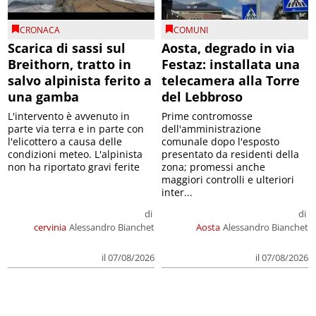
CRONACA
COMUNI
Scarica di sassi sul
Aosta, degrado in via
Breithorn, tratto in
Festaz: installata una
salvo alpinista ferito a
telecamera alla Torre
una gamba
del Lebbroso
L'intervento è avvenuto in
Prime contromosse
parte via terra e in parte con
dell'amministrazione
l'elicottero a causa delle
comunale dopo l'esposto
condizioni meteo. L'alpinista
presentato da residenti della
non ha riportato gravi ferite
zona; promessi anche
maggiori controlli e ulteriori
inter...
di
di
cervinia
Alessandro Bianchet
Aosta
Alessandro Bianchet
il 07/08/2026
il 07/08/2026