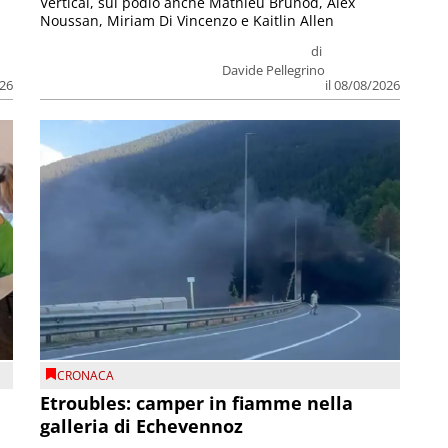
Vertical, sul podio anche Mathieu Brunod, Alex
Noussan, Miriam Di Vincenzo e Kaitlin Allen
di
Davide Pellegrino
026
il 08/08/2026
CRONACA
Etroubles: camper in fiamme nella
galleria di Echevennoz