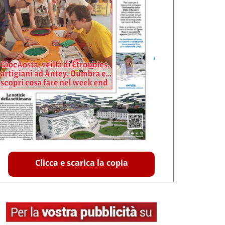
Clicca e scarica la copia