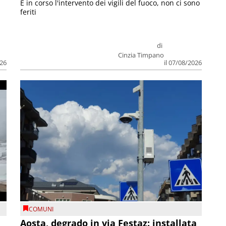
E in corso l'intervento dei vigili del fuoco, non ci sono
feriti
di
Cinzia Timpano
026
il 07/08/2026
COMUNI
n
Aosta, degrado in via Festaz: installata