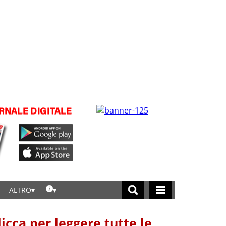
ALTRO
licca per leggere tutte le