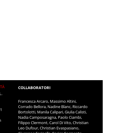
ITÀ
COLLABORATORI
L.
Francesca Arcaro, Massimo Altini,
Corrado Bellora, Nadine Blanc, Riccardo
11
Bortolotti, Manila Calipari, Giulia Calisti,
Nadia Camposaragna, Paolo Ciambi,
m
Filippo Clermont, Carol Di Vito, Christian
Leo Dufour, Christian Evaspasiano,