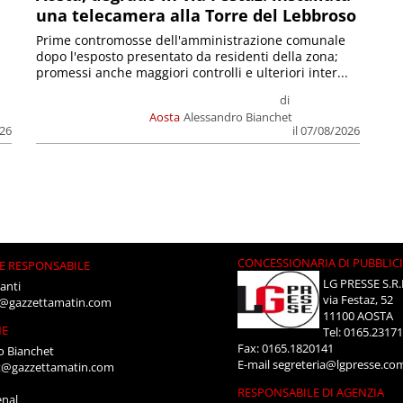
una telecamera alla Torre del Lebbroso
Prime contromosse dell'amministrazione comunale
dopo l'esposto presentato da residenti della zona;
promessi anche maggiori controlli e ulteriori inter...
di
Aosta
Alessandro Bianchet
026
il 07/08/2026
CONCESSIONARIA DI PUBBLIC
E RESPONSABILE
LG PRESSE S.R.
anti
via Festaz, 52
i@gazzettamatin.com
11100 AOSTA
NE
Tel: 0165.2317
Fax: 0165.1820141
o Bianchet
E-mail
segreteria@lgpresse.co
t@gazzettamatin.com
RESPONSABILE DI AGENZIA
enal