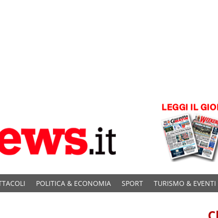
TTACOLI
POLITICA & ECONOMIA
SPORT
TURISMO & EVENTI
C