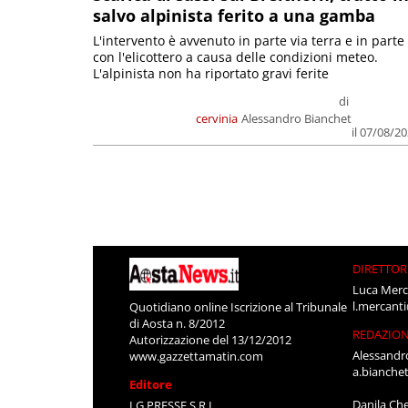
salvo alpinista ferito a una gamba
L'intervento è avvenuto in parte via terra e in parte
con l'elicottero a causa delle condizioni meteo.
L'alpinista non ha riportato gravi ferite
di
cervinia
Alessandro Bianchet
il 07/08/2
DIRETTOR
Luca Merc
l.mercant
Quotidiano online Iscrizione al Tribunale
di Aosta n. 8/2012
REDAZIO
Autorizzazione del 13/12/2012
Alessandr
www.gazzettamatin.com
a.bianche
Editore
Danila Ch
LG PRESSE S.R.L.