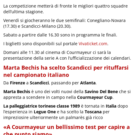
La competizione metterà di fronte le migliori quattro squadre
dell’ultima stagione.
Venerdì si giocheranno le due semifinali: Conegliano-Novara
(17.30) e Scandicci-Milano (20.30).
Sabato a partire dalle 16.30 sono in programma le finali.
I biglietti sono disponibili sul portale
Vivaticket.com
.
Domani alle 11.30 al cinema di Courmayeur ci sarà la
presentazione della serie A con l’ufficializzazione dei calendari.
Marta Bechis ha scelto Scandicci per rituffarsi
nel campionato italiano
Da
Firenze
a
Scandicci
, passando per
Atlanta
.
Marta Bechis
è uno dei volti nuovi della
Savino Del Bene
che si
appresta a scendere in campo nella
Courmayeur Cup
.
La palleggiatrice torinese classe 1989
è tornata in
Italia
dopo
l’esperienza in
Legue One
e ha scelto la
Toscana
per
impreziosire ulteriormente un palmarès già ricco
«A Courmayeur un bellissimo test per capire a
che punto siamo»