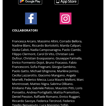
COLLABORATORI
Francesca Arcaro, Massimo Altini, Corrado Bellora,
Nadine Blanc, Riccardo Bortolotti, Manila Calipari,
Giulia Calisti, Nadia Camposaragna, Paolo Ciambi,
Filippo Clermont, Carol Di Vito, Christian Leo
Dufour, Christian Evaspasiano, Giuseppe Farinella,
Enrico Formento Dojot, Bruno Fracasso, Fabio
Francesconi, Sofia Fregnani, Giorgia Gambino,
Paolo Gatto, Michael Ghignone, Marlène Jorrioz,
Cecilia Lazzarotto, Giacomo Mangano, Angela
Marrelli, Federico Mecca, Luca Mauro Melloni, Marc
Montrosset, Matteo Nigra, Sabrina Olibano,
Emiliano Pala, Gabriele Peloso, Maurizio Pitti, Loris
Ponsetto, Andrea Portigliatti, Mattia Pramotton,
Deniel Pession, Raffaele Romano, Enrico Ruggeri,
Riccardo Savoye, Federica Tercinod, Federico
Tigellio Benvenuto, Luca Massimo Trifilò