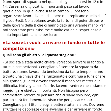
è uno sport di squadra nel quale bisogna allenarsi in 12 o in
14. L’assenza di giocatrici importanti pesa sul lavoro
quotidiano, in quello che si fa in campo. Si possono
organizzare lavori diversi, che però non replicano quello che è
il gioco 6vs6. Noi abbiamo avuto la fortuna di poter disporre
delle giovani della B che ci hanno dato una grande mano. Per
noi sono state preziosissime e molto carine e l’esperienza è
stata importante anche per loro».
«La società vuole arrivare in fondo in tutte le
competizioni»
Quali sono gli obiettivi di questa stagione?
«La società è stata molto chiara, vorrebbe arrivare in fondo a
tutte le competizioni. Conegliano è sempre la squadra da
battere, stanno lavorando benissimo da tanto tempo, hanno
trovato una chiave che ha funzionato e continua a funzionare
alla grande, gli altri devono trovare il modo per metterle in
difficoltà. Noi vogliamo sfidarle, facendo vedere che ci siamo e
raggiungere obiettivi importanti. Non bisogna però
commettere l’errore di pensare che ci siano solo loro, ogni
partita sarà fondamentale, visto che per giocare contro
Conegliano per i titoli bisogna battere tutte le altre. Dovremo
sfruttare le debolezze delle avversarie per arrivare in fondo