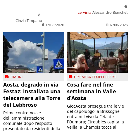
di
cervinia
Alessandro Bianchet
di
Cinzia Timpano
il 07/08/2026
il 07/08/2026
COMUNI
TURISMO & TEMPO LIBERO
Aosta, degrado in via
Cosa fare nel fine
Festaz: installata una
settimana in Valle
telecamera alla Torre
d’Aosta
del Lebbroso
GiocAosta prosegue tra le vie
del capoluogo; a Brissogne
Prime contromosse
entra nel vivo la Feta de
dell'amministrazione
l’Oumbra; Etroubles ospita la
comunale dopo l'esposto
Veillà; a Chamois tocca al
presentato da residenti della