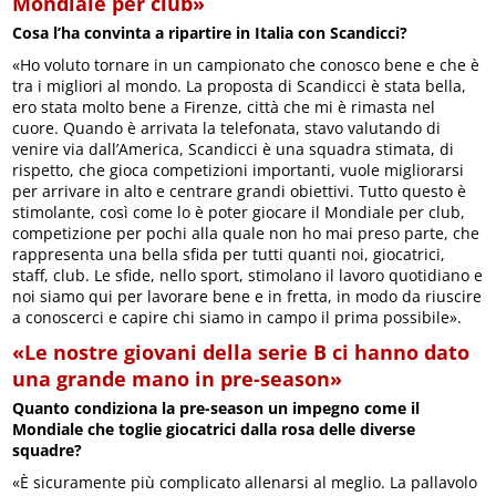
Mondiale per club»
Cosa l’ha convinta a ripartire in Italia con Scandicci?
«Ho voluto tornare in un campionato che conosco bene e che è
tra i migliori al mondo. La proposta di Scandicci è stata bella,
ero stata molto bene a Firenze, città che mi è rimasta nel
cuore. Quando è arrivata la telefonata, stavo valutando di
venire via dall’America, Scandicci è una squadra stimata, di
rispetto, che gioca competizioni importanti, vuole migliorarsi
per arrivare in alto e centrare grandi obiettivi. Tutto questo è
stimolante, così come lo è poter giocare il Mondiale per club,
competizione per pochi alla quale non ho mai preso parte, che
rappresenta una bella sfida per tutti quanti noi, giocatrici,
staff, club. Le sfide, nello sport, stimolano il lavoro quotidiano e
noi siamo qui per lavorare bene e in fretta, in modo da riuscire
a conoscerci e capire chi siamo in campo il prima possibile».
«Le nostre giovani della serie B ci hanno dato
una grande mano in pre-season»
Quanto condiziona la pre-season un impegno come il
Mondiale che toglie giocatrici dalla rosa delle diverse
squadre?
«È sicuramente più complicato allenarsi al meglio. La pallavolo