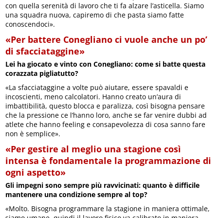
con quella serenità di lavoro che ti fa alzare l’asticella. Siamo
una squadra nuova, capiremo di che pasta siamo fatte
conoscendoci».
«Per battere Conegliano ci vuole anche un po’
di sfacciataggine»
Lei ha giocato e vinto con Conegliano: come si batte questa
corazzata pigliatutto?
«La sfacciataggine a volte può aiutare, essere spavaldi e
incoscienti, meno calcolatori. Hanno creato un’aura di
imbattibilità, questo blocca e paralizza, così bisogna pensare
che la pressione ce l’hanno loro, anche se far venire dubbi ad
atlete che hanno feeling e consapevolezza di cosa sanno fare
non è semplice».
«Per gestire al meglio una stagione così
intensa è fondamentale la programmazione di
ogni aspetto»
Gli impegni sono sempre più ravvicinati: quanto è difficile
mantenere una condizione sempre al top?
«Molto. Bisogna programmare la stagione in maniera ottimale,
siamo umane, quindi il lavoro fisico va calibrato in maniera