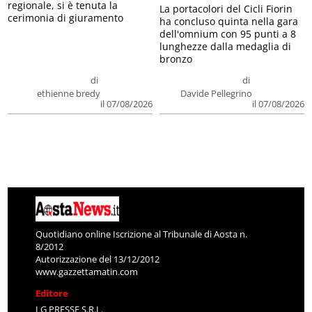
regionale, si è tenuta la
La portacolori del Cicli Fiorin
cerimonia di giuramento
ha concluso quinta nella gara
dell'omnium con 95 punti a 8
lunghezze dalla medaglia di
bronzo
di
di
ethienne bredy
Davide Pellegrino
il 07/08/2026
il 07/08/2026
Quotidiano online Iscrizione al Tribunale di Aosta n.
8/2012
Autorizzazione del 13/12/2012
www.gazzettamatin.com
Editore
LG PRESSE S.R.L.