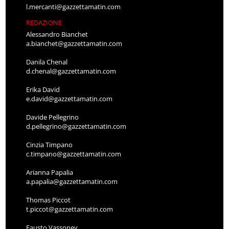
l.mercanti@gazzettamatin.com
REDAZIONE
Alessandro Bianchet
a.bianchet@gazzettamatin.com
Danila Chenal
d.chenal@gazzettamatin.com
Erika David
e.david@gazzettamatin.com
Davide Pellegrino
d.pellegrino@gazzettamatin.com
Cinzia Timpano
c.timpano@gazzettamatin.com
Arianna Papalia
a.papalia@gazzettamatin.com
Thomas Piccot
t.piccot@gazzettamatin.com
Fausto Vassoney