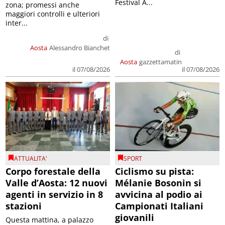
Festival A...
zona; promessi anche
maggiori controlli e ulteriori
inter...
di
Aosta
Alessandro Bianchet
di
Aosta
gazzettamatin
il 07/08/2026
il 07/08/2026
ATTUALITA'
SPORT
Corpo forestale della
Ciclismo su pista:
Valle d’Aosta: 12 nuovi
Mélanie Bosonin si
agenti in servizio in 8
avvicina al podio ai
stazioni
Campionati Italiani
giovanili
Questa mattina, a palazzo