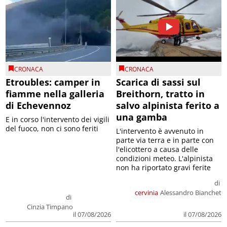
CRONACA
CRONACA
Etroubles: camper in
Scarica di sassi sul
fiamme nella galleria
Breithorn, tratto in
di Echevennoz
salvo alpinista ferito a
una gamba
E in corso l'intervento dei vigili
del fuoco, non ci sono feriti
L'intervento è avvenuto in
parte via terra e in parte con
l'elicottero a causa delle
condizioni meteo. L'alpinista
non ha riportato gravi ferite
di
cervinia
Alessandro Bianchet
di
Cinzia Timpano
il 07/08/2026
il 07/08/2026