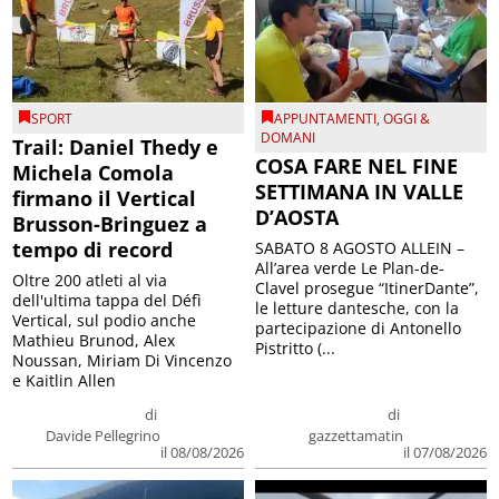
SPORT
APPUNTAMENTI
,
OGGI &
DOMANI
Trail: Daniel Thedy e
COSA FARE NEL FINE
Michela Comola
SETTIMANA IN VALLE
firmano il Vertical
D’AOSTA
Brusson-Bringuez a
tempo di record
SABATO 8 AGOSTO ALLEIN –
All’area verde Le Plan-de-
Oltre 200 atleti al via
Clavel prosegue “ItinerDante”,
dell'ultima tappa del Défì
le letture dantesche, con la
Vertical, sul podio anche
partecipazione di Antonello
Mathieu Brunod, Alex
Pistritto (...
Noussan, Miriam Di Vincenzo
e Kaitlin Allen
di
di
Davide Pellegrino
gazzettamatin
il 08/08/2026
il 07/08/2026