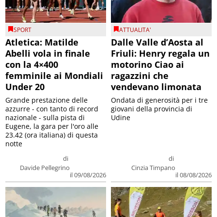
SPORT
ATTUALITA'
Atletica: Matilde
Dalle Valle d’Aosta al
Abelli vola in finale
Friuli: Henry regala un
con la 4×400
motorino Ciao ai
femminile ai Mondiali
ragazzini che
Under 20
vendevano limonata
Grande prestazione delle
Ondata di generosità per i tre
azzurre - con tanto di record
giovani della provincia di
nazionale - sulla pista di
Udine
Eugene, la gara per l'oro alle
23.42 (ora italiana) di questa
notte
di
di
Davide Pellegrino
Cinzia Timpano
il 09/08/2026
il 08/08/2026