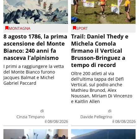
MONTAGNA
SPORT
8 agosto 1786, la prima
Trail: Daniel Thedy e
ascensione del Monte
Michela Comola
Bianco: 240 anni fa
firmano il Vertical
nasceva l’alpinismo
Brusson-Bringuez a
tempo di record
I primi a raggiungere la vetta
del Monte Bianco furono
Oltre 200 atleti al via
Jacques Balmat e Michel
dell'ultima tappa del Défì
Gabriel Paccard
Vertical, sul podio anche
Mathieu Brunod, Alex
Noussan, Miriam Di Vincenzo
e Kaitlin Allen
di
di
Cinzia Timpano
Davide Pellegrino
il 08/08/2026
il 08/08/2026