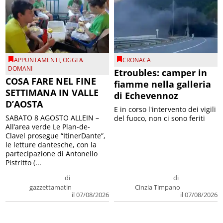
APPUNTAMENTI
,
OGGI &
CRONACA
DOMANI
Etroubles: camper in
COSA FARE NEL FINE
fiamme nella galleria
SETTIMANA IN VALLE
di Echevennoz
D’AOSTA
E in corso l'intervento dei vigili
SABATO 8 AGOSTO ALLEIN –
del fuoco, non ci sono feriti
All’area verde Le Plan-de-
Clavel prosegue “ItinerDante”,
le letture dantesche, con la
partecipazione di Antonello
Pistritto (...
di
di
gazzettamatin
Cinzia Timpano
il 07/08/2026
il 07/08/2026