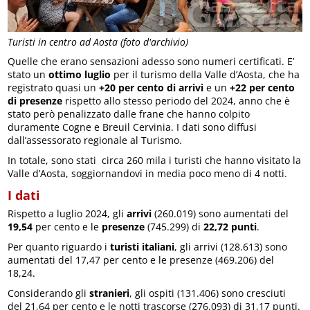
Turisti in centro ad Aosta (foto d'archivio)
Quelle che erano sensazioni adesso sono numeri certificati. E’
stato un
ottimo luglio
per il turismo della Valle d’Aosta, che ha
registrato quasi un
+20 per cento di arrivi
e un
+22 per cento
di presenze
rispetto allo stesso periodo del 2024, anno che è
stato però penalizzato dalle frane che hanno colpito
duramente Cogne e Breuil Cervinia. I dati sono diffusi
dall’assessorato regionale al Turismo.
In totale, sono stati circa 260 mila i turisti che hanno visitato la
Valle d’Aosta, soggiornandovi in media poco meno di 4 notti.
I dati
Rispetto a luglio 2024, gli
arrivi
(260.019) sono aumentati del
19,54
per cento e le
presenze
(745.299) di
22,72 punti
.
Per quanto riguardo i
turisti italiani
, gli arrivi (128.613) sono
aumentati del 17,47 per cento e le presenze (469.206) del
18,24.
Considerando gli
stranieri
, gli ospiti (131.406) sono cresciuti
del 21,64 per cento e le notti trascorse (276.093) di 31,17 punti.