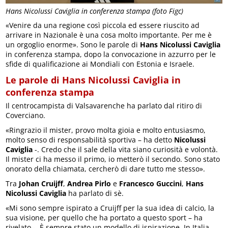
Hans Nicolussi Caviglia in conferenza stampa (foto Figc)
«Venire da una regione così piccola ed essere riuscito ad
arrivare in Nazionale è una cosa molto importante. Per me è
un orgoglio enorme». Sono le parole di
Hans Nicolussi Caviglia
in conferenza stampa, dopo la convocazione in azzurro per le
sfide di qualificazione ai Mondiali con Estonia e Israele.
Le parole di Hans Nicolussi Caviglia in
conferenza stampa
Il centrocampista di Valsavarenche ha parlato dal ritiro di
Coverciano.
«Ringrazio il mister, provo molta gioia e molto entusiasmo,
molto senso di responsabilità sportiva – ha detto
Nicolussi
Caviglia
-. Credo che il sale della vita siano curiosità e volontà.
Il mister ci ha messo il primo, io metterò il secondo. Sono stato
onorato della chiamata, cercherò di dare tutto me stesso».
Tra
Johan Cruijff
,
Andrea Pirlo
e
Francesco Guccini
,
Hans
Nicolussi Caviglia
ha parlato di sè.
«Mi sono sempre ispirato a Cruijff per la sua idea di calcio, la
sua visione, per quello che ha portato a questo sport – ha
rivelato -. È sempre stato un modello di ispirazione. In Italia