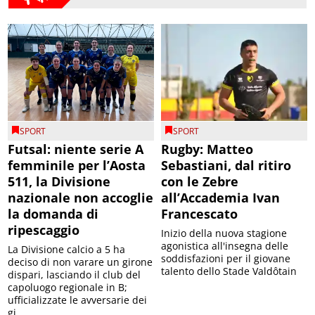
SPORT
SPORT
Futsal: niente serie A
Rugby: Matteo
femminile per l’Aosta
Sebastiani, dal ritiro
511, la Divisione
con le Zebre
nazionale non accoglie
all’Accademia Ivan
la domanda di
Francescato
ripescaggio
Inizio della nuova stagione
agonistica all'insegna delle
La Divisione calcio a 5 ha
soddisfazioni per il giovane
deciso di non varare un girone
talento dello Stade Valdôtain
dispari, lasciando il club del
capoluogo regionale in B;
ufficializzate le avversarie dei
gi...