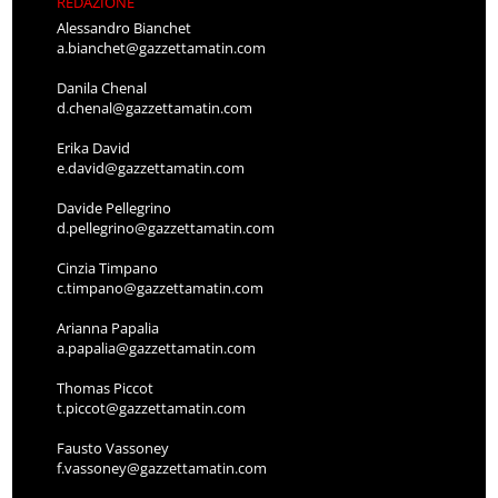
REDAZIONE
Alessandro Bianchet
a.bianchet@gazzettamatin.com
Danila Chenal
d.chenal@gazzettamatin.com
Erika David
e.david@gazzettamatin.com
Davide Pellegrino
d.pellegrino@gazzettamatin.com
Cinzia Timpano
c.timpano@gazzettamatin.com
Arianna Papalia
a.papalia@gazzettamatin.com
Thomas Piccot
t.piccot@gazzettamatin.com
Fausto Vassoney
f.vassoney@gazzettamatin.com