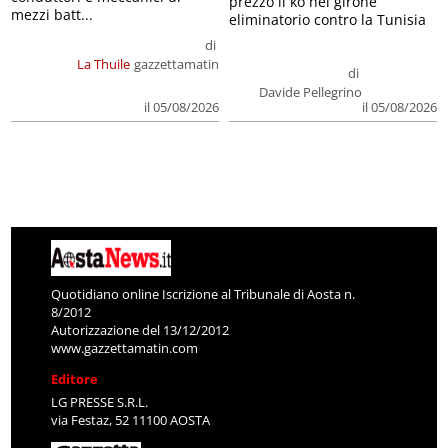
prezzo il ko nel girone
mezzi batt...
eliminatorio contro la Tunisia
di
La Thuile
gazzettamatin
di
Davide Pellegrino
il 05/08/2026
il 05/08/2026
Quotidiano online Iscrizione al Tribunale di Aosta n.
8/2012
Autorizzazione del 13/12/2012
www.gazzettamatin.com
Editore
LG PRESSE S.R.L.
via Festaz, 52 11100 AOSTA