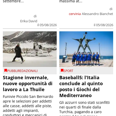
settembre...
massima at...
di
cervinia
Alessandro Bianchet
di
Erika David
il 05/08/2026
il 05/08/2026
PUBBLIREDAZIONALI
SPORT
Stagione invernale,
Baseball5: l’Italia
nuove opportunità di
conclude al quinto
lavoro a La Thuile
posto i Giochi del
Mediterraneo
Funivie Piccolo San Bernardo
apre le selezioni per addetti
Gli azzurri sono stati sconfitti
alle casse, addetti alle piste,
nei quarti di finale dalla
addetti agli impianti,
Turchia, pagando a caro
conduttori e meccanici di