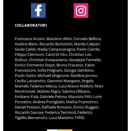
COLLABORATORI
Francesca Arcaro, Massimo Altini, Corrado Bellora,
Nadine Blanc, Riccardo Bortolotti, Manila Calipari,
Giulia Calisti, Nadia Camposaragna, Paolo Ciambi,
Filippo Clermont, Carol Di Vito, Christian Leo
Dufour, Christian Evaspasiano, Giuseppe Farinella,
Enrico Formento Dojot, Bruno Fracasso, Fabio
Francesconi, Sofia Fregnani, Giorgia Gambino,
Paolo Gatto, Michael Ghignone, Marlène Jorrioz,
Cecilia Lazzarotto, Giacomo Mangano, Angela
Marrelli, Federico Mecca, Luca Mauro Melloni, Marc
Montrosset, Matteo Nigra, Sabrina Olibano,
Emiliano Pala, Gabriele Peloso, Maurizio Pitti, Loris
Ponsetto, Andrea Portigliatti, Mattia Pramotton,
Deniel Pession, Raffaele Romano, Enrico Ruggeri,
Riccardo Savoye, Federica Tercinod, Federico
Tigellio Benvenuto, Luca Massimo Trifilò