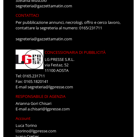
Stefania Muscolo
segreteria@gazzettamatin.com
CONTATTACI
Per pubblicazione annunci, necrologi, offro e cerco lavoro,
contattare la segreteria al numero: 0165/231711
segreteria@gazzettamatin.com
CONCESSIONARIA DI PUBBLICITÀ
LG PRESSE S.R.L.
via Festaz, 52
11100 AOSTA
Tel: 0165.231711
Fax: 0165.1820141
E-mail
segreteria@lgpresse.com
RESPONSABILE DI AGENZIA
Arianna Gori Chisari
E-mail
a.chisari@lgpresse.com
Account
Luca Torino
l.torino@lgpresse.com
Ivana Cretier