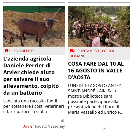
ALLEVAMENTO
APPUNTAMENTI
,
OGGI &
DOMANI
L’azienda agricola
COSA FARE DAL 10 AL
Daniele Perrier di
16 AGOSTO IN VALLE
Arvier chiede aiuto
D’AOSTA
per salvare il suo
allevamento, colpito
LUNEDÌ 10 AGOSTO ANTEY-
SAINT-ANDRÉ - Alla Sala
da un batterio
mostre Biblioteca sarà
Lanciata una raccolta fondi
possibile partecipare alla
per sostenere i costi veterinari
presentazione del libro di
e far ripartire la stalla
Maria Vassallo ed Enrico F...
di
Arvier
Fausto Vassoney
di