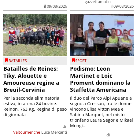
gazzettamatin
il 09/08/2026
il 09/08/2026
BATAILLES
SPORT
Batailles de Reines:
Podismo: Leon
Tiky, Alouette e
Martinet e Loic
Amoureuse regine a
Proment dominano la
Breuil-Cervinia
Staffetta Americana
Per la seconda eliminatoria
Il duo del Parco Alpi Apuane a
estiva, in arena 84 bovine.
segno a Gressan, tra le donne
Reinon, 763 Kg, Regina di peso
vincono Elisa Vitton Mea e
di giornata
Sabina Marquet, nel misto
trionfano Laura Segor e Mikael
Mongi...
di
Valtournenche
Luca Mercanti
di