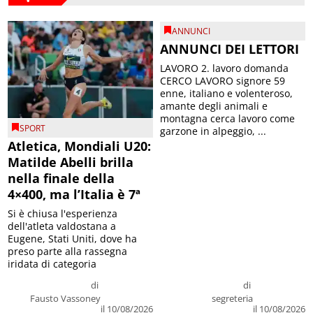
ANNUNCI
ANNUNCI DEI LETTORI
LAVORO 2. lavoro domanda
CERCO LAVORO signore 59
enne, italiano e volenteroso,
amante degli animali e
montagna cerca lavoro come
SPORT
garzone in alpeggio, ...
Atletica, Mondiali U20:
Matilde Abelli brilla
nella finale della
4×400, ma l’Italia è 7ª
Si è chiusa l'esperienza
dell'atleta valdostana a
Eugene, Stati Uniti, dove ha
preso parte alla rassegna
iridata di categoria
di
di
Fausto Vassoney
segreteria
il 10/08/2026
il 10/08/2026