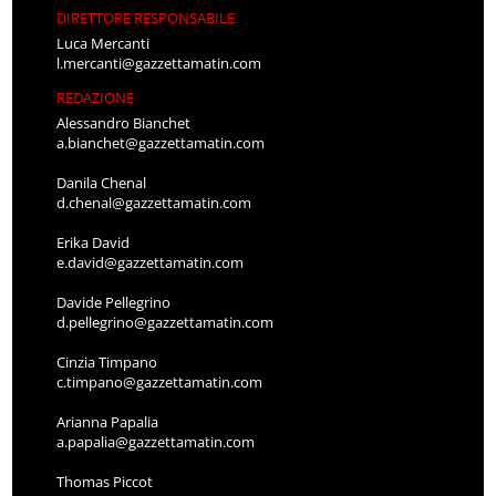
DIRETTORE RESPONSABILE
Luca Mercanti
l.mercanti@gazzettamatin.com
REDAZIONE
Alessandro Bianchet
a.bianchet@gazzettamatin.com
Danila Chenal
d.chenal@gazzettamatin.com
Erika David
e.david@gazzettamatin.com
Davide Pellegrino
d.pellegrino@gazzettamatin.com
Cinzia Timpano
c.timpano@gazzettamatin.com
Arianna Papalia
a.papalia@gazzettamatin.com
Thomas Piccot