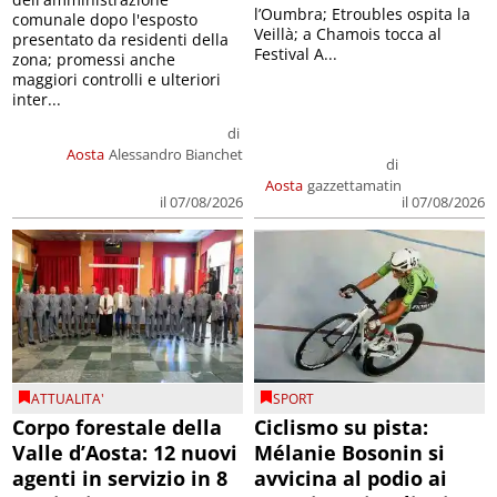
l’Oumbra; Etroubles ospita la
comunale dopo l'esposto
Veillà; a Chamois tocca al
presentato da residenti della
Festival A...
zona; promessi anche
maggiori controlli e ulteriori
inter...
di
Aosta
Alessandro Bianchet
di
Aosta
gazzettamatin
il 07/08/2026
il 07/08/2026
ATTUALITA'
SPORT
Corpo forestale della
Ciclismo su pista:
Valle d’Aosta: 12 nuovi
Mélanie Bosonin si
agenti in servizio in 8
avvicina al podio ai