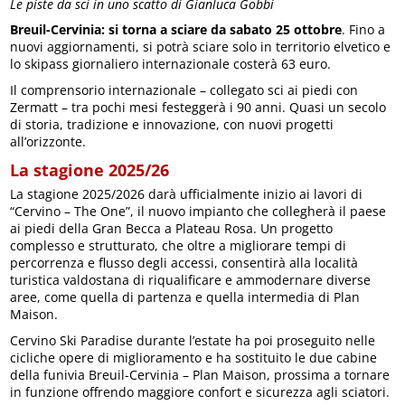
Le piste da sci in uno scatto di Gianluca Gobbi
Breuil-Cervinia: si torna a sciare da sabato 25 ottobre
. Fino a
nuovi aggiornamenti, si potrà sciare solo in territorio elvetico e
lo skipass giornaliero internazionale costerà 63 euro.
Il comprensorio internazionale – collegato sci ai piedi con
Zermatt – tra pochi mesi festeggerà i 90 anni. Quasi un secolo
di storia, tradizione e innovazione, con nuovi progetti
all’orizzonte.
La stagione 2025/26
La stagione 2025/2026 darà ufficialmente inizio ai lavori di
“Cervino – The One”, il nuovo impianto che collegherà il paese
ai piedi della Gran Becca a Plateau Rosa. Un progetto
complesso e strutturato, che oltre a migliorare tempi di
percorrenza e flusso degli accessi, consentirà alla località
turistica valdostana di riqualificare e ammodernare diverse
aree, come quella di partenza e quella intermedia di Plan
Maison.
Cervino Ski Paradise durante l’estate ha poi proseguito nelle
cicliche opere di miglioramento e ha sostituito le due cabine
della funivia Breuil-Cervinia – Plan Maison, prossima a tornare
in funzione offrendo maggiore confort e sicurezza agli sciatori.