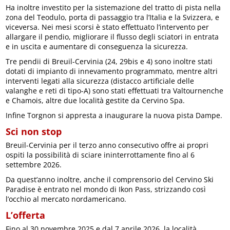
Ha inoltre investito per la sistemazione del tratto di pista nella
zona del Teodulo, porta di passaggio tra l’Italia e la Svizzera, e
viceversa. Nei mesi scorsi è stato effettuato l’intervento per
allargare il pendio, migliorare il flusso degli sciatori in entrata
e in uscita e aumentare di conseguenza la sicurezza.
Tre pendii di Breuil-Cervinia (24, 29bis e 4) sono inoltre stati
dotati di impianto di innevamento programmato, mentre altri
interventi legati alla sicurezza (distacco artificiale delle
valanghe e reti di tipo-A) sono stati effettuati tra Valtournenche
e Chamois, altre due località gestite da Cervino Spa.
Infine Torgnon si appresta a inaugurare la nuova pista Dampe.
Sci non stop
Breuil-Cervinia per il terzo anno consecutivo offre ai propri
ospiti la possibilità di sciare ininterrottamente fino al 6
settembre 2026.
Da quest’anno inoltre, anche il comprensorio del Cervino Ski
Paradise è entrato nel mondo di Ikon Pass, strizzando così
l’occhio al mercato nordamericano.
L’offerta
Fino al 30 novembre 2025 e dal 7 aprile 2026, la località