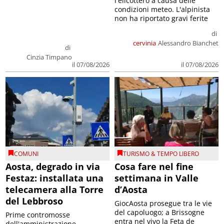
l'elicottero a causa delle
condizioni meteo. L'alpinista
non ha riportato gravi ferite
di
cervinia
Alessandro Bianchet
di
Cinzia Timpano
il 07/08/2026
il 07/08/2026
COMUNI
TURISMO & TEMPO LIBERO
Aosta, degrado in via
Cosa fare nel fine
Festaz: installata una
settimana in Valle
telecamera alla Torre
d’Aosta
del Lebbroso
GiocAosta prosegue tra le vie
del capoluogo; a Brissogne
Prime contromosse
entra nel vivo la Feta de
dell'amministrazione