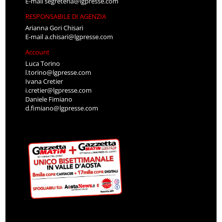
E-mail
segreteria@lgpresse.com
RESPONSABILE DI AGENZIA
Arianna Gori Chisari
E-mail
a.chisari@lgpresse.com
Account
Luca Torino
l.torino@lgpresse.com
Ivana Cretier
i.cretier@lgpresse.com
Daniele Fimiano
d.fimiano@lgpresse.com