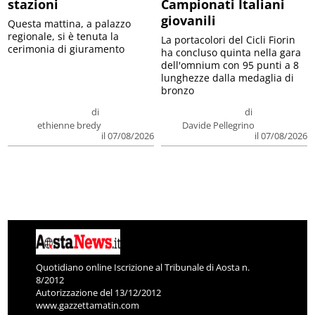
stazioni
Campionati Italiani
giovanili
Questa mattina, a palazzo
regionale, si è tenuta la
La portacolori del Cicli Fiorin
cerimonia di giuramento
ha concluso quinta nella gara
dell'omnium con 95 punti a 8
lunghezze dalla medaglia di
bronzo
di
di
ethienne bredy
Davide Pellegrino
il 07/08/2026
il 07/08/2026
Quotidiano online Iscrizione al Tribunale di Aosta n.
8/2012
Autorizzazione del 13/12/2012
www.gazzettamatin.com