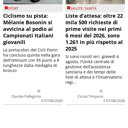
SPORT
SALUTE
,
SANITÀ
Ciclismo su pista:
Liste d’attesa: oltre 22
Mélanie Bosonin si
mila 500 richieste di
avvicina al podio ai
prime visite nei primi
Campionati Italiani
6 mesi del 2026, sono
giovanili
1.261 in più rispetto al
2025
La portacolori del Cicli Fiorin
ha concluso quinta nella gara
Si sono riuniti ieri, giovedì 6
dell'omnium con 95 punti a 8
agosto, l'Unità centrale di
lunghezze dalla medaglia di
gestione dell’assistenza
bronzo
sanitaria e dei tempi delle
liste di attesa e l'Osservatorio
regi...
di
di
Davide Pellegrino
Cinzia Timpano
il 07/08/2026
il 07/08/2026