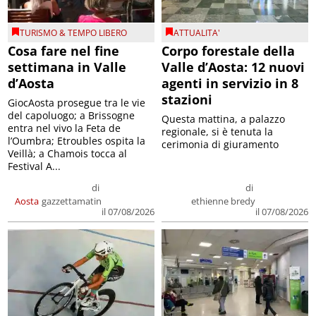
TURISMO & TEMPO LIBERO
ATTUALITA'
Cosa fare nel fine
Corpo forestale della
settimana in Valle
Valle d’Aosta: 12 nuovi
d’Aosta
agenti in servizio in 8
stazioni
GiocAosta prosegue tra le vie
del capoluogo; a Brissogne
Questa mattina, a palazzo
entra nel vivo la Feta de
regionale, si è tenuta la
l’Oumbra; Etroubles ospita la
cerimonia di giuramento
Veillà; a Chamois tocca al
Festival A...
di
di
Aosta
gazzettamatin
ethienne bredy
il 07/08/2026
il 07/08/2026