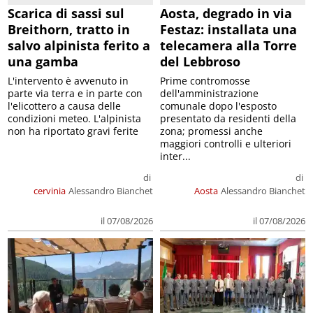
Scarica di sassi sul
Aosta, degrado in via
Breithorn, tratto in
Festaz: installata una
salvo alpinista ferito a
telecamera alla Torre
una gamba
del Lebbroso
L'intervento è avvenuto in
Prime contromosse
parte via terra e in parte con
dell'amministrazione
l'elicottero a causa delle
comunale dopo l'esposto
condizioni meteo. L'alpinista
presentato da residenti della
non ha riportato gravi ferite
zona; promessi anche
maggiori controlli e ulteriori
inter...
di
di
cervinia
Alessandro Bianchet
Aosta
Alessandro Bianchet
il 07/08/2026
il 07/08/2026