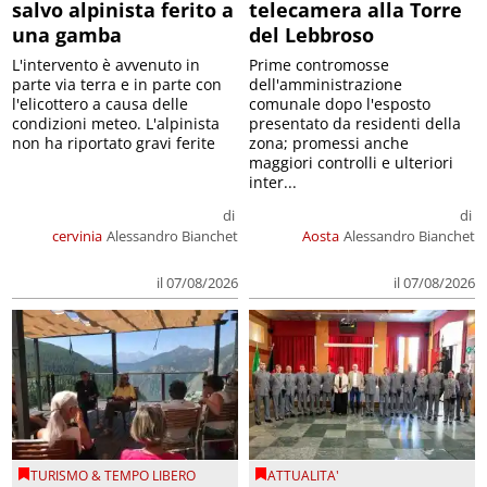
salvo alpinista ferito a
telecamera alla Torre
una gamba
del Lebbroso
L'intervento è avvenuto in
Prime contromosse
parte via terra e in parte con
dell'amministrazione
l'elicottero a causa delle
comunale dopo l'esposto
condizioni meteo. L'alpinista
presentato da residenti della
non ha riportato gravi ferite
zona; promessi anche
maggiori controlli e ulteriori
inter...
di
di
cervinia
Alessandro Bianchet
Aosta
Alessandro Bianchet
il 07/08/2026
il 07/08/2026
TURISMO & TEMPO LIBERO
ATTUALITA'