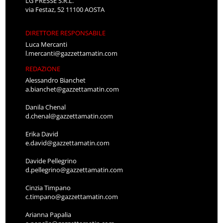
LG PRESSE S.R.L.
via Festaz, 52 11100 AOSTA
DIRETTORE RESPONSABILE
Luca Mercanti
l.mercanti@gazzettamatin.com
REDAZIONE
Alessandro Bianchet
a.bianchet@gazzettamatin.com
Danila Chenal
d.chenal@gazzettamatin.com
Erika David
e.david@gazzettamatin.com
Davide Pellegrino
d.pellegrino@gazzettamatin.com
Cinzia Timpano
c.timpano@gazzettamatin.com
Arianna Papalia