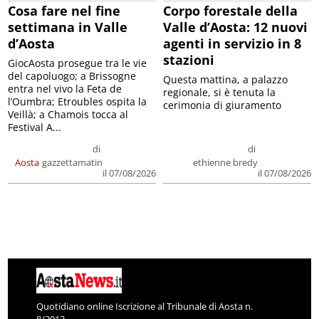
Cosa fare nel fine
Corpo forestale della
settimana in Valle
Valle d’Aosta: 12 nuovi
d’Aosta
agenti in servizio in 8
stazioni
GiocAosta prosegue tra le vie
del capoluogo; a Brissogne
Questa mattina, a palazzo
entra nel vivo la Feta de
regionale, si è tenuta la
l’Oumbra; Etroubles ospita la
cerimonia di giuramento
Veillà; a Chamois tocca al
Festival A...
di
di
Aosta
gazzettamatin
ethienne bredy
il 07/08/2026
il 07/08/2026
Quotidiano online Iscrizione al Tribunale di Aosta n.