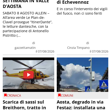
SETTIMANA IN VALLE
di Echevennoz
D’AOSTA
E in corso l'intervento dei vigili
SABATO 8 AGOSTO ALLEIN –
del fuoco, non ci sono feriti
All’area verde Le Plan-de-
Clavel prosegue “ItinerDante”,
le letture dantesche, con la
partecipazione di Antonello
Pistritto (...
di
di
gazzettamatin
Cinzia Timpano
il 07/08/2026
il 07/08/2026
CRONACA
COMUNI
Scarica di sassi sul
Aosta, degrado in via
Breithorn, tratto in
Festaz: installata una