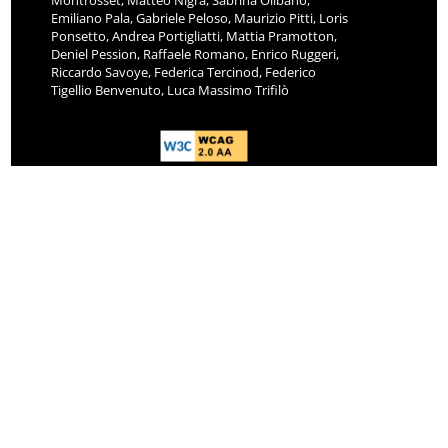
Montrosset, Matteo Nigra, Sabrina Olibano,
Emiliano Pala, Gabriele Peloso, Maurizio Pitti, Loris
Ponsetto, Andrea Portigliatti, Mattia Pramotton,
Deniel Pession, Raffaele Romano, Enrico Ruggeri,
Riccardo Savoye, Federica Tercinod, Federico
Tigellio Benvenuto, Luca Massimo Trifilò