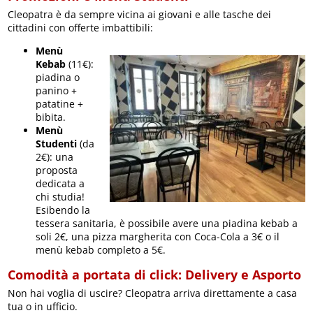
Cleopatra è da sempre vicina ai giovani e alle tasche dei
cittadini con offerte imbattibili:
Menù
Kebab
(11€):
piadina o
panino +
patatine +
bibita.
Menù
Studenti
(da
2€): una
proposta
dedicata a
chi studia!
Esibendo la
tessera sanitaria, è possibile avere una piadina kebab a
soli 2€, una pizza margherita con Coca-Cola a 3€ o il
menù kebab completo a 5€.
Comodità a portata di click: Delivery e Asporto
Non hai voglia di uscire? Cleopatra arriva direttamente a casa
tua o in ufficio.