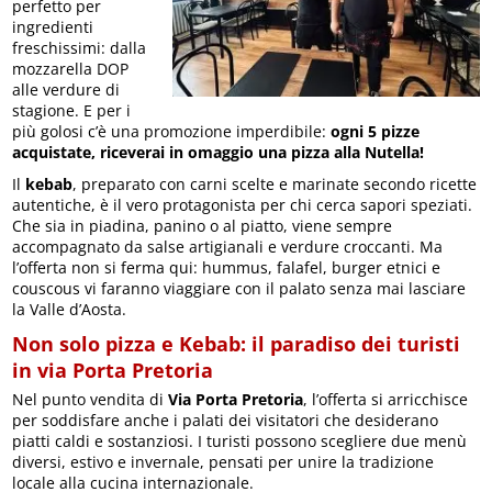
perfetto per
ingredienti
freschissimi: dalla
mozzarella DOP
alle verdure di
stagione. E per i
più golosi c’è una promozione imperdibile:
ogni 5 pizze
acquistate, riceverai in omaggio una pizza alla Nutella!
Il
kebab
, preparato con carni scelte e marinate secondo ricette
autentiche, è il vero protagonista per chi cerca sapori speziati.
Che sia in piadina, panino o al piatto, viene sempre
accompagnato da salse artigianali e verdure croccanti. Ma
l’offerta non si ferma qui: hummus, falafel, burger etnici e
couscous vi faranno viaggiare con il palato senza mai lasciare
la Valle d’Aosta.
Non solo pizza e Kebab: il paradiso dei turisti
in via Porta Pretoria
Nel punto vendita di
Via Porta Pretoria
, l’offerta si arricchisce
per soddisfare anche i palati dei visitatori che desiderano
piatti caldi e sostanziosi. I turisti possono scegliere due menù
diversi, estivo e invernale, pensati per unire la tradizione
locale alla cucina internazionale.