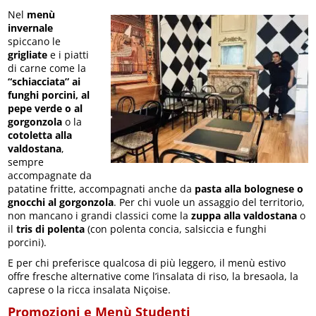
Nel
menù
invernale
spiccano le
grigliate
e i piatti
di carne come la
“schiacciata” ai
funghi porcini, al
pepe verde o al
gorgonzola
o la
cotoletta alla
valdostana
,
sempre
accompagnate da
patatine fritte, accompagnati anche da
pasta alla bolognese o
gnocchi al gorgonzola
. Per chi vuole un assaggio del territorio,
non mancano i grandi classici come la
zuppa alla valdostana
o
il
tris di polenta
(con polenta concia, salsiccia e funghi
porcini).
E per chi preferisce qualcosa di più leggero, il menù estivo
offre fresche alternative come l’insalata di riso, la bresaola, la
caprese o la ricca insalata Niçoise.
Promozioni e Menù Studenti