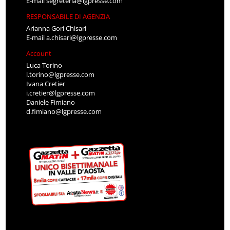
E-mail
segreteria@lgpresse.com
RESPONSABILE DI AGENZIA
Arianna Gori Chisari
E-mail
a.chisari@lgpresse.com
Account
Luca Torino
l.torino@lgpresse.com
Ivana Cretier
i.cretier@lgpresse.com
Daniele Fimiano
d.fimiano@lgpresse.com