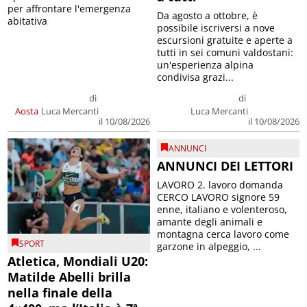
per affrontare l'emergenza
Da agosto a ottobre, è
abitativa
possibile iscriversi a nove
escursioni gratuite e aperte a
tutti in sei comuni valdostani:
un'esperienza alpina
condivisa grazi...
di
di
Aosta
Luca Mercanti
Luca Mercanti
il 10/08/2026
il 10/08/2026
ANNUNCI
ANNUNCI DEI LETTORI
LAVORO 2. lavoro domanda
CERCO LAVORO signore 59
enne, italiano e volenteroso,
amante degli animali e
montagna cerca lavoro come
SPORT
garzone in alpeggio, ...
Atletica, Mondiali U20:
Matilde Abelli brilla
nella finale della