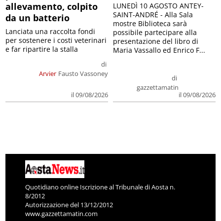
allevamento, colpito
LUNEDÌ 10 AGOSTO ANTEY-
SAINT-ANDRÉ - Alla Sala
da un batterio
mostre Biblioteca sarà
Lanciata una raccolta fondi
possibile partecipare alla
per sostenere i costi veterinari
presentazione del libro di
e far ripartire la stalla
Maria Vassallo ed Enrico F...
di
Arvier
Fausto Vassoney
di
gazzettamatin
il 09/08/2026
il 09/08/2026
Quotidiano online Iscrizione al Tribunale di Aosta n.
8/2012
Autorizzazione del 13/12/2012
www.gazzettamatin.com