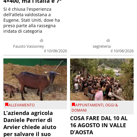
4×400, ma l’Italia è 7ª
Si è chiusa l'esperienza
dell'atleta valdostana a
Eugene, Stati Uniti, dove ha
preso parte alla rassegna
iridata di categoria
di
di
Fausto Vassoney
segreteria
il 10/08/2026
il 10/08/2026
ALLEVAMENTO
APPUNTAMENTI
,
OGGI &
DOMANI
L’azienda agricola
COSA FARE DAL 10 AL
Daniele Perrier di
16 AGOSTO IN VALLE
Arvier chiede aiuto
D’AOSTA
per salvare il suo