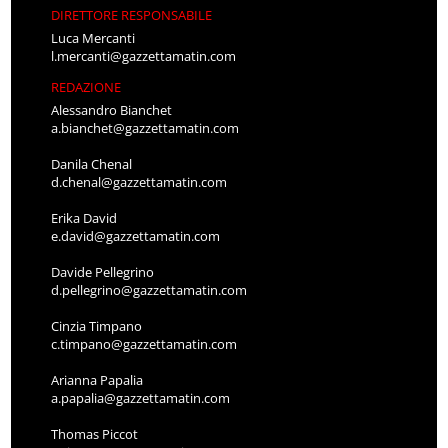
DIRETTORE RESPONSABILE
Luca Mercanti
l.mercanti@gazzettamatin.com
REDAZIONE
Alessandro Bianchet
a.bianchet@gazzettamatin.com
Danila Chenal
d.chenal@gazzettamatin.com
Erika David
e.david@gazzettamatin.com
Davide Pellegrino
d.pellegrino@gazzettamatin.com
Cinzia Timpano
c.timpano@gazzettamatin.com
Arianna Papalia
a.papalia@gazzettamatin.com
Thomas Piccot