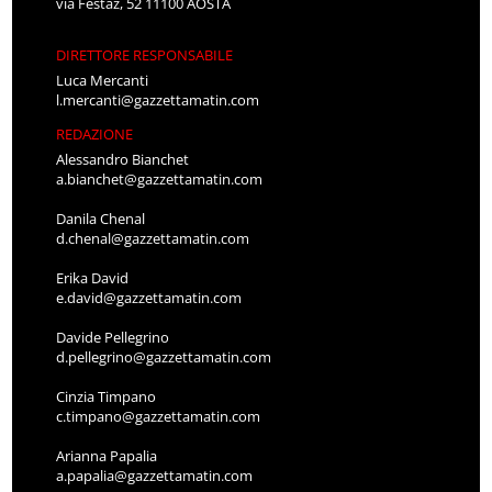
via Festaz, 52 11100 AOSTA
DIRETTORE RESPONSABILE
Luca Mercanti
l.mercanti@gazzettamatin.com
REDAZIONE
Alessandro Bianchet
a.bianchet@gazzettamatin.com
Danila Chenal
d.chenal@gazzettamatin.com
Erika David
e.david@gazzettamatin.com
Davide Pellegrino
d.pellegrino@gazzettamatin.com
Cinzia Timpano
c.timpano@gazzettamatin.com
Arianna Papalia
a.papalia@gazzettamatin.com