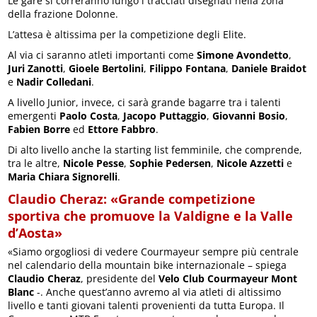
Le gare si correranno lungo i tracciati disegnati nella zona
della frazione Dolonne.
L’attesa è altissima per la competizione degli Elite.
Al via ci saranno atleti importanti come
Simone Avondetto
,
Juri Zanotti
,
Gioele Bertolini
,
Filippo Fontana
,
Daniele Braidot
e
Nadir Colledani
.
A livello Junior, invece, ci sarà grande bagarre tra i talenti
emergenti
Paolo Costa
,
Jacopo Puttaggio
,
Giovanni Bosio
,
Fabien Borre
ed
Ettore Fabbro
.
Di alto livello anche la starting list femminile, che comprende,
tra le altre,
Nicole Pesse
,
Sophie Pedersen
,
Nicole Azzetti
e
Maria Chiara Signorelli
.
Claudio Cheraz: «Grande competizione
sportiva che promuove la Valdigne e la Valle
d’Aosta»
«Siamo orgogliosi di vedere Courmayeur sempre più centrale
nel calendario della mountain bike internazionale – spiega
Claudio Cheraz
, presidente del
Velo Club Courmayeur Mont
Blanc
-. Anche quest’anno avremo al via atleti di altissimo
livello e tanti giovani talenti provenienti da tutta Europa. Il