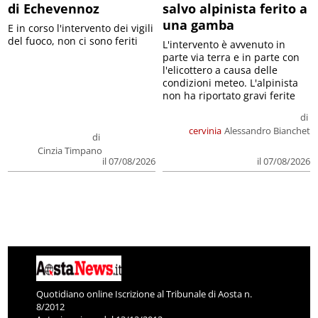
di Echevennoz
salvo alpinista ferito a
una gamba
E in corso l'intervento dei vigili
del fuoco, non ci sono feriti
L'intervento è avvenuto in
parte via terra e in parte con
l'elicottero a causa delle
condizioni meteo. L'alpinista
non ha riportato gravi ferite
di
cervinia
Alessandro Bianchet
di
Cinzia Timpano
il 07/08/2026
il 07/08/2026
Quotidiano online Iscrizione al Tribunale di Aosta n.
8/2012