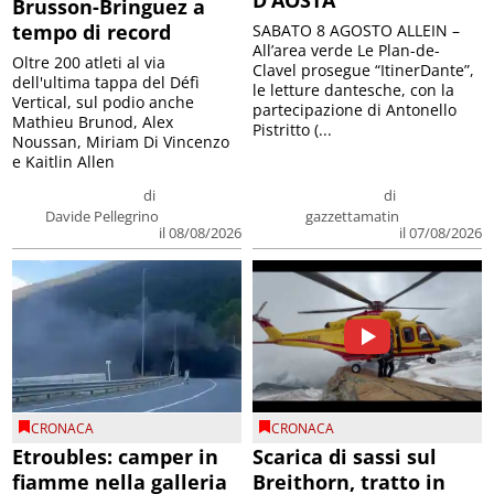
Brusson-Bringuez a
tempo di record
SABATO 8 AGOSTO ALLEIN –
All’area verde Le Plan-de-
Oltre 200 atleti al via
Clavel prosegue “ItinerDante”,
dell'ultima tappa del Défì
le letture dantesche, con la
Vertical, sul podio anche
partecipazione di Antonello
Mathieu Brunod, Alex
Pistritto (...
Noussan, Miriam Di Vincenzo
e Kaitlin Allen
di
di
Davide Pellegrino
gazzettamatin
il 08/08/2026
il 07/08/2026
CRONACA
CRONACA
Etroubles: camper in
Scarica di sassi sul
fiamme nella galleria
Breithorn, tratto in