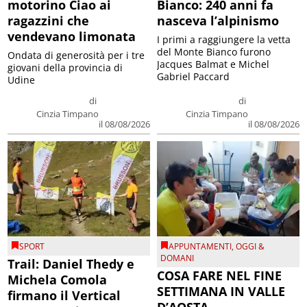
motorino Ciao ai
Bianco: 240 anni fa
ragazzini che
nasceva l’alpinismo
vendevano limonata
I primi a raggiungere la vetta
del Monte Bianco furono
Ondata di generosità per i tre
Jacques Balmat e Michel
giovani della provincia di
Gabriel Paccard
Udine
di
di
Cinzia Timpano
Cinzia Timpano
il 08/08/2026
il 08/08/2026
SPORT
APPUNTAMENTI
,
OGGI &
DOMANI
Trail: Daniel Thedy e
COSA FARE NEL FINE
Michela Comola
SETTIMANA IN VALLE
firmano il Vertical
D’AOSTA