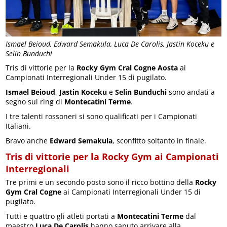
Ismael Beioud, Edward Semakula, Luca De Carolis, Jastin Koceku e
Selin Bunduchi
Tris di vittorie per la
Rocky Gym Cral Cogne Aosta
ai
Campionati Interregionali Under 15 di pugilato.
Ismael Beioud
,
Jastin Koceku
e
Selin Bunduchi
sono andati a
segno sul ring di
Montecatini Terme
.
I tre talenti rossoneri si sono qualificati per i Campionati
Italiani.
Bravo anche
Edward Semakula
, sconfitto soltanto in finale.
Tris di vittorie per la Rocky Gym ai Campionati
Interregionali
Tre primi e un secondo posto sono il ricco bottino della
Rocky
Gym Cral Cogne
ai Campionati Interregionali Under 15 di
pugilato.
Tutti e quattro gli atleti portati a
Montecatini Terme
dal
maestro
Luca De Carolis
hanno saputo arrivare alla