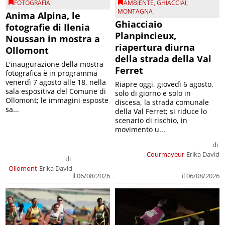
FOTOGRAFIA
AMBIENTE
,
GHIACCIAI
,
MONTAGNA
Anima Alpina, le
Ghiacciaio
fotografie di Ilenia
Planpincieux,
Noussan in mostra a
riapertura diurna
Ollomont
della strada della Val
L'inaugurazione della mostra
Ferret
fotografica è in programma
venerdì 7 agosto alle 18, nella
Riapre oggi, giovedì 6 agosto,
sala espositiva del Comune di
solo di giorno e solo in
Ollomont; le immagini esposte
discesa, la strada comunale
sa...
della Val Ferret; si riduce lo
scenario di rischio, in
movimento u...
di
Courmayeur
Erika David
di
Ollomont
Erika David
il 06/08/2026
il 06/08/2026