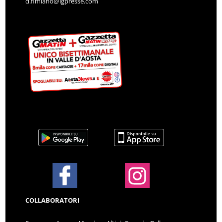
d.fimiano@lgpresse.com
COLLABORATORI