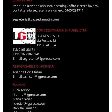
CONTATTACI
Per pubblicazione annunci, necrologi, offro e cerco lavoro,
contattare la segreteria al numero: 0165/231711
segreteria@gazzettamatin.com
CONCESSIONARIA DI PUBBLICITÀ
LG PRESSE S.R.L.
via Festaz, 52
11100 AOSTA
Tel: 0165.231711
Fax: 0165.1820141
E-mail
segreteria@lgpresse.com
RESPONSABILE DI AGENZIA
Arianna Gori Chisari
E-mail
a.chisari@lgpresse.com
Account
Luca Torino
l.torino@lgpresse.com
Ivana Cretier
i.cretier@lgpresse.com
Daniele Fimiano