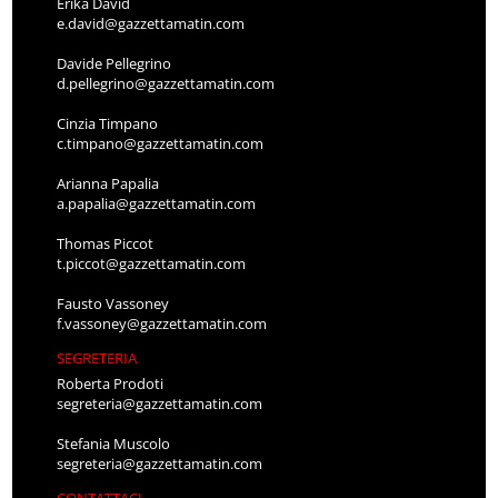
Erika David
e.david@gazzettamatin.com
Davide Pellegrino
d.pellegrino@gazzettamatin.com
Cinzia Timpano
c.timpano@gazzettamatin.com
Arianna Papalia
a.papalia@gazzettamatin.com
Thomas Piccot
t.piccot@gazzettamatin.com
Fausto Vassoney
f.vassoney@gazzettamatin.com
SEGRETERIA
Roberta Prodoti
segreteria@gazzettamatin.com
Stefania Muscolo
segreteria@gazzettamatin.com