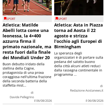
SPORT
SPORT
Atletica: Matilde
Atletica: Asta in Piazza
Abelli lotta come una
torna ad Aosta il 22
leonessa, la 4×400
agosto e strizza
azzurra firma il
l’occhio agli Europei di
primato nazionale, ma
Birmingham
resta fuori dalla finale
La speranza degli
dei Mondiali Under 20
organizzatori è di portare sulla
pedana del salotto buono
Buon debutto iridato della
della città alcuni atleti reduci
stellina della Cogne,
dalla rassegna continentale in
protagonista di una prova
programma ...
coraggiosa nell'ultima frazione
della seconda batteria della
staffetta mist...
di
Redazione Aostanews.it
di
Davide Pellegrino
il 06/08/2026
il 06/08/2026