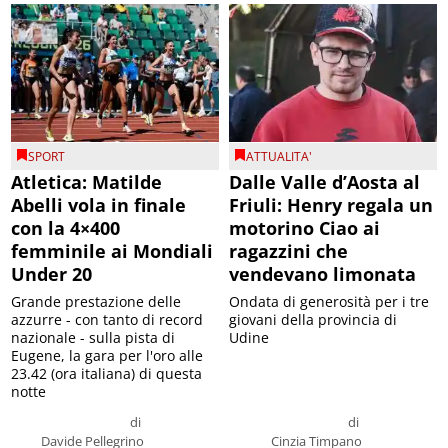
SPORT
ATTUALITA'
Atletica: Matilde
Dalle Valle d’Aosta al
Abelli vola in finale
Friuli: Henry regala un
con la 4×400
motorino Ciao ai
femminile ai Mondiali
ragazzini che
Under 20
vendevano limonata
Grande prestazione delle
Ondata di generosità per i tre
azzurre - con tanto di record
giovani della provincia di
nazionale - sulla pista di
Udine
Eugene, la gara per l'oro alle
23.42 (ora italiana) di questa
notte
di
di
Davide Pellegrino
Cinzia Timpano