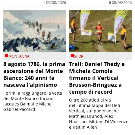
il 09/08/2026
il 08/08/2026
MONTAGNA
SPORT
8 agosto 1786, la prima
Trail: Daniel Thedy e
ascensione del Monte
Michela Comola
Bianco: 240 anni fa
firmano il Vertical
nasceva l’alpinismo
Brusson-Bringuez a
tempo di record
I primi a raggiungere la vetta
del Monte Bianco furono
Oltre 200 atleti al via
Jacques Balmat e Michel
dell'ultima tappa del Défì
Gabriel Paccard
Vertical, sul podio anche
Mathieu Brunod, Alex
Noussan, Miriam Di Vincenzo
e Kaitlin Allen