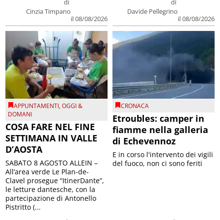
di
di
Cinzia Timpano
Davide Pellegrino
il 08/08/2026
il 08/08/2026
APPUNTAMENTI
,
OGGI &
CRONACA
DOMANI
Etroubles: camper in
COSA FARE NEL FINE
fiamme nella galleria
SETTIMANA IN VALLE
di Echevennoz
D’AOSTA
E in corso l'intervento dei vigili
SABATO 8 AGOSTO ALLEIN –
del fuoco, non ci sono feriti
All’area verde Le Plan-de-
Clavel prosegue “ItinerDante”,
le letture dantesche, con la
partecipazione di Antonello
Pistritto (...