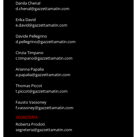
Danila Chenal
d.chenal@gazzettamatin.com
Erika David
e.david@gazzettamatin.com
Davide Pellegrino
d.pellegrino@gazzettamatin.com
Cinzia Timpano
c.timpano@gazzettamatin.com
Arianna Papalia
a.papalia@gazzettamatin.com
Thomas Piccot
t.piccot@gazzettamatin.com
Fausto Vassoney
f.vassoney@gazzettamatin.com
SEGRETERIA
Roberta Prodoti
segreteria@gazzettamatin.com