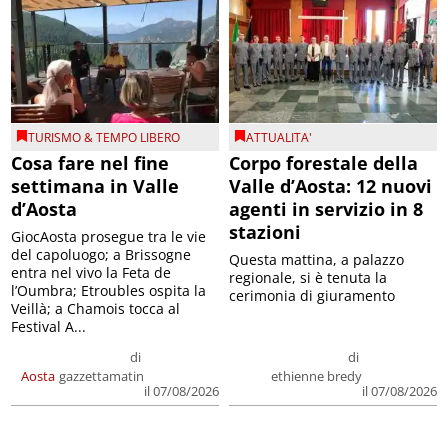
TURISMO & TEMPO LIBERO
ATTUALITA'
Cosa fare nel fine
Corpo forestale della
settimana in Valle
Valle d’Aosta: 12 nuovi
d’Aosta
agenti in servizio in 8
stazioni
GiocAosta prosegue tra le vie
del capoluogo; a Brissogne
Questa mattina, a palazzo
entra nel vivo la Feta de
regionale, si è tenuta la
l’Oumbra; Etroubles ospita la
cerimonia di giuramento
Veillà; a Chamois tocca al
Festival A...
di
di
Aosta
gazzettamatin
ethienne bredy
il 07/08/2026
il 07/08/2026