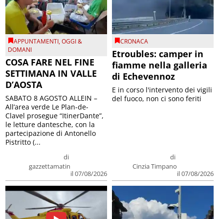
APPUNTAMENTI
,
OGGI &
CRONACA
DOMANI
Etroubles: camper in
COSA FARE NEL FINE
fiamme nella galleria
SETTIMANA IN VALLE
di Echevennoz
D’AOSTA
E in corso l'intervento dei vigili
SABATO 8 AGOSTO ALLEIN –
del fuoco, non ci sono feriti
All’area verde Le Plan-de-
Clavel prosegue “ItinerDante”,
le letture dantesche, con la
partecipazione di Antonello
Pistritto (...
di
di
gazzettamatin
Cinzia Timpano
il 07/08/2026
il 07/08/2026