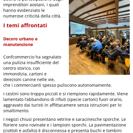
imprenditori aostani, i quali
hanno evidenziato le
numerose criticità della città.
I temi affrontati
Decoro urbano e
manutenzione
Confcommercio ha segnalato
una pulizia insufficiente del
centro storico, con
immondizia, cartoni e
deiezioni canine nelle vie,
che i commercianti spesso puliscono autonomamente.
I cestini sono troppo piccoli e si riempiono rapidamente. Viene
lamentato l’abbandono di rifiuti (specie cartoni) fuori orario,
aggravato dai turisti in affittacamere senza istruzioni per lo
smaltimento.
I negozi chiusi presentano vetrine e saracinesche sporche. Le
fioriere sono rovinate e i lampioni sporchi. La pavimentazione
(ciottoli e asfalto) è disconnessa e presenta buchi e tombini