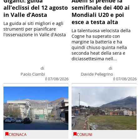
Giganti: guida
Abelli si prende la
all’eclissi del 12 agosto
semifinale dei 400 ai
in Valle d’Aosta
Mondiali U20 e poi
esce a testa alta
La guida ai siti migliori e agli
strumenti per pianificare
La talentuosa velocista della
l'osservazione in Valle d'Aosta
Cogne ha superato con
margine la batteria e ha
quindi chiuso quinta nella
seconda heat della sera e
diciassettesima nell...
di
di
Paolo Ciambi
Davide Pellegrino
il 07/08/2026
il 07/08/2026
CRONACA
COMUNI