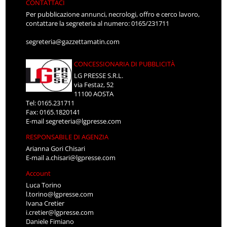
CONTATTACI
Per pubblicazione annunci, necrologi, offro e cerco lavoro,
contattare la segreteria al numero: 0165/231711
segreteria@gazzettamatin.com
CONCESSIONARIA DI PUBBLICITÀ
LG PRESSE S.R.L.
via Festaz, 52
11100 AOSTA
Tel: 0165.231711
Fax: 0165.1820141
E-mail
segreteria@lgpresse.com
RESPONSABILE DI AGENZIA
Arianna Gori Chisari
E-mail
a.chisari@lgpresse.com
Account
Luca Torino
l.torino@lgpresse.com
Ivana Cretier
i.cretier@lgpresse.com
Daniele Fimiano