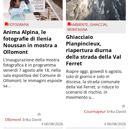
FOTOGRAFIA
AMBIENTE
,
GHIACCIAI
,
MONTAGNA
Anima Alpina, le
Ghiacciaio
fotografie di Ilenia
Planpincieux,
Noussan in mostra a
riapertura diurna
Ollomont
della strada della Val
L'inaugurazione della mostra
Ferret
fotografica è in programma
venerdì 7 agosto alle 18, nella
Riapre oggi, giovedì 6 agosto,
sala espositiva del Comune di
solo di giorno e solo in
Ollomont; le immagini esposte
discesa, la strada comunale
sa...
della Val Ferret; si riduce lo
scenario di rischio, in
movimento u...
di
Courmayeur
Erika David
di
Ollomont
Erika David
il 06/08/2026
il 06/08/2026