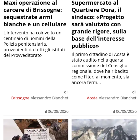
Maxi operazione al
Supermercato al
carcere di Brissogne:
Quartiere Dora, il
sequestrate armi
sindaco: «Progetto
bianche e un cellulare
sarà valutato con
grande rigore, sulla
L'intervento ha coinvolto un
base dell’interesse
centinaio di uomini della
Polizia penitenziaria,
pubblico»
provenienti da tutti gli istituti
Il primo cittadino di Aosta è
del Provveditorato
stato audito nella quarta
commissione del Consiglio
regionale, dove ha ribadito
come l'iter, al momento, sia
ancora ferm...
di
di
Brissogne
Alessandro Bianchet
Aosta
Alessandro Bianchet
il 06/08/2026
il 06/08/2026