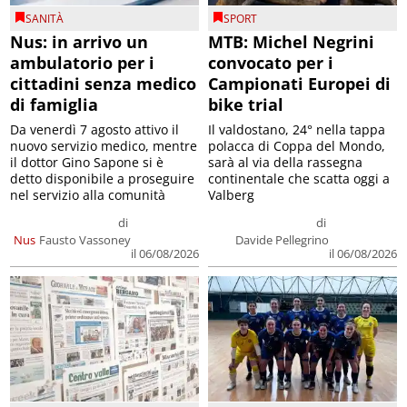
SANITÀ
SPORT
Nus: in arrivo un
MTB: Michel Negrini
ambulatorio per i
convocato per i
cittadini senza medico
Campionati Europei di
di famiglia
bike trial
Da venerdì 7 agosto attivo il
Il valdostano, 24° nella tappa
nuovo servizio medico, mentre
polacca di Coppa del Mondo,
il dottor Gino Sapone si è
sarà al via della rassegna
detto disponibile a proseguire
continentale che scatta oggi a
nel servizio alla comunità
Valberg
di
di
Nus
Fausto Vassoney
Davide Pellegrino
il 06/08/2026
il 06/08/2026