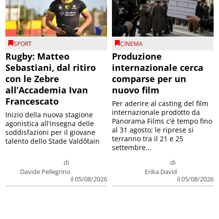
SPORT
CINEMA
Rugby: Matteo
Produzione
Sebastiani, dal ritiro
internazionale cerca
con le Zebre
comparse per un
all’Accademia Ivan
nuovo film
Francescato
Per aderire al casting del film
internazionale prodotto da
Inizio della nuova stagione
Panorama Films c'è tempo fino
agonistica all'insegna delle
al 31 agosto; le riprese si
soddisfazioni per il giovane
terranno tra il 21 e 25
talento dello Stade Valdôtain
settembre...
di
di
Davide Pellegrino
Erika David
il 05/08/2026
il 05/08/2026