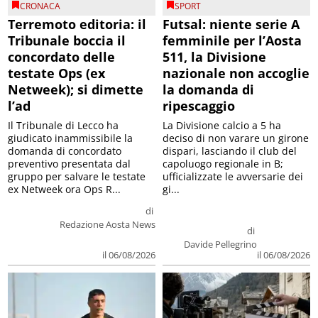
CRONACA
SPORT
Terremoto editoria: il
Futsal: niente serie A
Tribunale boccia il
femminile per l’Aosta
concordato delle
511, la Divisione
testate Ops (ex
nazionale non accoglie
Netweek); si dimette
la domanda di
l’ad
ripescaggio
Il Tribunale di Lecco ha
La Divisione calcio a 5 ha
giudicato inammissibile la
deciso di non varare un girone
domanda di concordato
dispari, lasciando il club del
preventivo presentata dal
capoluogo regionale in B;
gruppo per salvare le testate
ufficializzate le avversarie dei
ex Netweek ora Ops R...
gi...
di
Redazione Aosta News
di
Davide Pellegrino
il 06/08/2026
il 06/08/2026