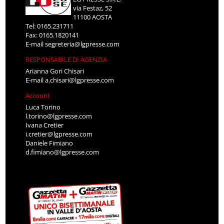
via Festaz, 52
11100 AOSTA
Tel: 0165.231711
Fax: 0165.1820141
E-mail
segreteria@lgpresse.com
RESPONSABILE DI AGENZIA
Arianna Gori Chisari
E-mail
a.chisari@lgpresse.com
Account
Luca Torino
l.torino@lgpresse.com
Ivana Cretier
i.cretier@lgpresse.com
Daniele Fimiano
d.fimiano@lgpresse.com