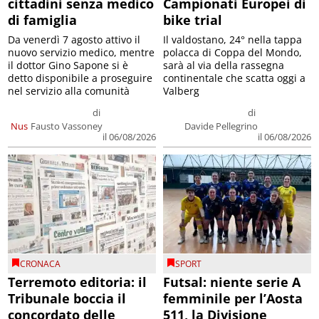
cittadini senza medico
Campionati Europei di
di famiglia
bike trial
Da venerdì 7 agosto attivo il
Il valdostano, 24° nella tappa
nuovo servizio medico, mentre
polacca di Coppa del Mondo,
il dottor Gino Sapone si è
sarà al via della rassegna
detto disponibile a proseguire
continentale che scatta oggi a
nel servizio alla comunità
Valberg
di
di
Nus
Fausto Vassoney
Davide Pellegrino
il 06/08/2026
il 06/08/2026
CRONACA
SPORT
Terremoto editoria: il
Futsal: niente serie A
Tribunale boccia il
femminile per l’Aosta
concordato delle
511, la Divisione