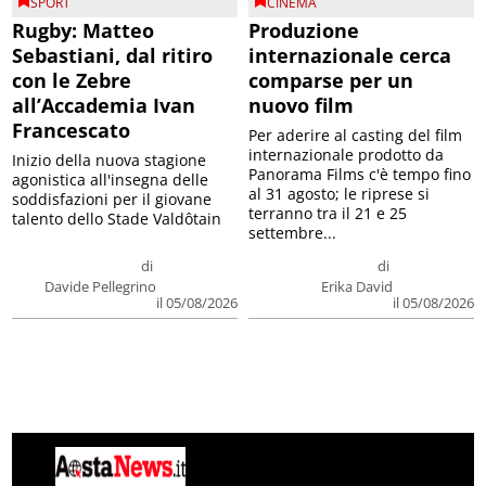
SPORT
CINEMA
Rugby: Matteo
Produzione
Sebastiani, dal ritiro
internazionale cerca
con le Zebre
comparse per un
all’Accademia Ivan
nuovo film
Francescato
Per aderire al casting del film
internazionale prodotto da
Inizio della nuova stagione
Panorama Films c'è tempo fino
agonistica all'insegna delle
al 31 agosto; le riprese si
soddisfazioni per il giovane
terranno tra il 21 e 25
talento dello Stade Valdôtain
settembre...
di
di
Davide Pellegrino
Erika David
il 05/08/2026
il 05/08/2026