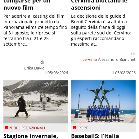
comparse per un
Cervinia bloccano le
nuovo film
ascensioni
Per aderire al casting del film
La decisione delle guide di
internazionale prodotto da
Breuil Cervinia è scattata a
Panorama Films c'è tempo fino
seguito della frana di oggi
al 31 agosto; le riprese si
sulla parete sud del Cervino;
terranno tra il 21 e 25
gli esperti raccomandano
settembre...
massima at...
di
cervinia
Alessandro Bianchet
di
Erika David
il 05/08/2026
il 05/08/2026
PUBBLIREDAZIONALI
SPORT
Stagione invernale,
Baseball5: l’Italia