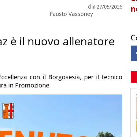
di
il
27/05/2026
n
Fausto Vassoney
C
z è il nuovo allenatore
ccellenza con il Borgosesia, per il tecnico
ura in Promozione