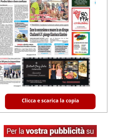
Clicca e scarica la copia