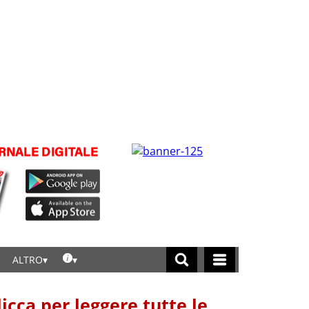
ALTRO
licca per leggere tutte le