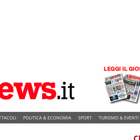
TTACOLI
POLITICA & ECONOMIA
SPORT
TURISMO & EVENTI
C