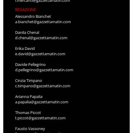
l.mercanti@gazzettamatin.com
REDAZIONE
Alessandro Bianchet
a.bianchet@gazzettamatin.com
Danila Chenal
d.chenal@gazzettamatin.com
Erika David
e.david@gazzettamatin.com
Davide Pellegrino
d.pellegrino@gazzettamatin.com
Cinzia Timpano
c.timpano@gazzettamatin.com
Arianna Papalia
a.papalia@gazzettamatin.com
Thomas Piccot
t.piccot@gazzettamatin.com
Fausto Vassoney