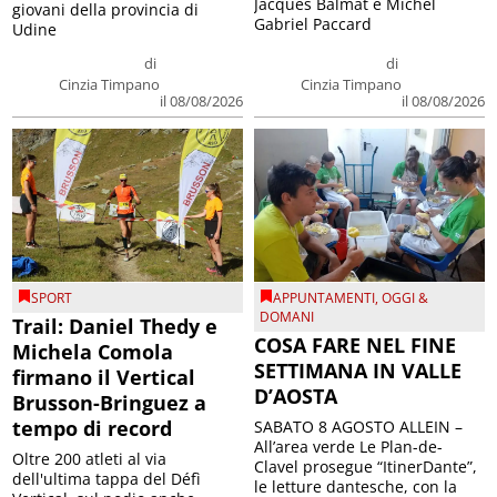
Jacques Balmat e Michel
giovani della provincia di
Gabriel Paccard
Udine
di
di
Cinzia Timpano
Cinzia Timpano
il 08/08/2026
il 08/08/2026
SPORT
APPUNTAMENTI
,
OGGI &
DOMANI
Trail: Daniel Thedy e
COSA FARE NEL FINE
Michela Comola
SETTIMANA IN VALLE
firmano il Vertical
D’AOSTA
Brusson-Bringuez a
tempo di record
SABATO 8 AGOSTO ALLEIN –
All’area verde Le Plan-de-
Oltre 200 atleti al via
Clavel prosegue “ItinerDante”,
dell'ultima tappa del Défì
le letture dantesche, con la