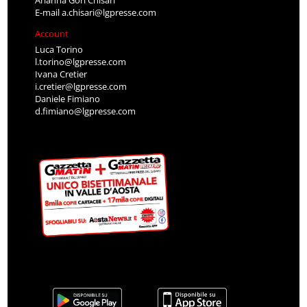
E-mail
a.chisari@lgpresse.com
Account
Luca Torino
l.torino@lgpresse.com
Ivana Cretier
i.cretier@lgpresse.com
Daniele Fimiano
d.fimiano@lgpresse.com