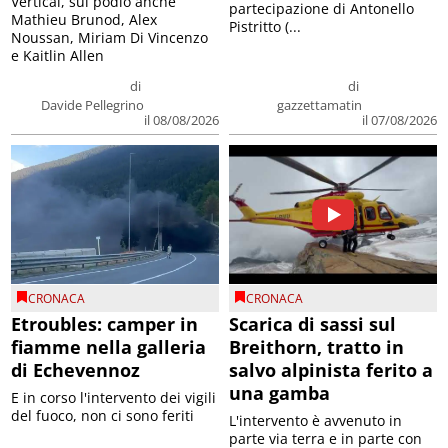
Vertical, sul podio anche
partecipazione di Antonello
Mathieu Brunod, Alex
Pistritto (...
Noussan, Miriam Di Vincenzo
e Kaitlin Allen
di
di
Davide Pellegrino
gazzettamatin
il 08/08/2026
il 07/08/2026
CRONACA
CRONACA
Etroubles: camper in
Scarica di sassi sul
fiamme nella galleria
Breithorn, tratto in
di Echevennoz
salvo alpinista ferito a
una gamba
E in corso l'intervento dei vigili
del fuoco, non ci sono feriti
L'intervento è avvenuto in
parte via terra e in parte con