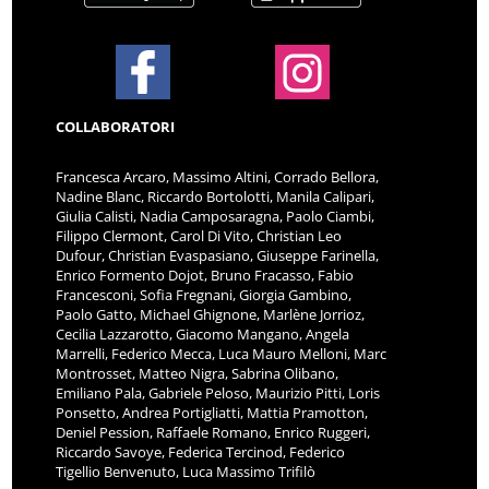
COLLABORATORI
Francesca Arcaro, Massimo Altini, Corrado Bellora,
Nadine Blanc, Riccardo Bortolotti, Manila Calipari,
Giulia Calisti, Nadia Camposaragna, Paolo Ciambi,
Filippo Clermont, Carol Di Vito, Christian Leo
Dufour, Christian Evaspasiano, Giuseppe Farinella,
Enrico Formento Dojot, Bruno Fracasso, Fabio
Francesconi, Sofia Fregnani, Giorgia Gambino,
Paolo Gatto, Michael Ghignone, Marlène Jorrioz,
Cecilia Lazzarotto, Giacomo Mangano, Angela
Marrelli, Federico Mecca, Luca Mauro Melloni, Marc
Montrosset, Matteo Nigra, Sabrina Olibano,
Emiliano Pala, Gabriele Peloso, Maurizio Pitti, Loris
Ponsetto, Andrea Portigliatti, Mattia Pramotton,
Deniel Pession, Raffaele Romano, Enrico Ruggeri,
Riccardo Savoye, Federica Tercinod, Federico
Tigellio Benvenuto, Luca Massimo Trifilò