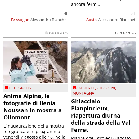
ancora ferm...
di
di
Brissogne
Alessandro Bianchet
Aosta
Alessandro Bianchet
il 06/08/2026
il 06/08/2026
FOTOGRAFIA
AMBIENTE
,
GHIACCIAI
,
MONTAGNA
Anima Alpina, le
Ghiacciaio
fotografie di Ilenia
Planpincieux,
Noussan in mostra a
riapertura diurna
Ollomont
della strada della Val
L'inaugurazione della mostra
Ferret
fotografica è in programma
venerdì 7 agosto alle 18, nella
Riapre oggi, giovedì 6 agosto,