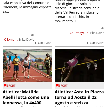
sala espositiva del Comune di
solo di giorno e solo in
Ollomont; le immagini esposte
discesa, la strada comunale
sa...
della Val Ferret; si riduce lo
scenario di rischio, in
movimento u...
di
Courmayeur
Erika David
di
Ollomont
Erika David
il 06/08/2026
il 06/08/2026
SPORT
SPORT
Atletica: Matilde
Atletica: Asta in Piazza
Abelli lotta come una
torna ad Aosta il 22
leonessa, la 4×400
agosto e strizza