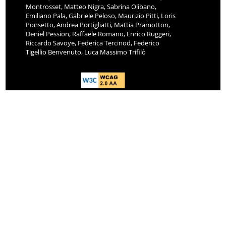
Montrosset, Matteo Nigra, Sabrina Olibano,
Emiliano Pala, Gabriele Peloso, Maurizio Pitti, Loris
Ponsetto, Andrea Portigliatti, Mattia Pramotton,
Deniel Pession, Raffaele Romano, Enrico Ruggeri,
Riccardo Savoye, Federica Tercinod, Federico
Tigellio Benvenuto, Luca Massimo Trifilò