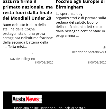
azzurra firma il
l’occhio agli Europei di
primato nazionale, ma
Birmingham
resta fuori dalla finale
La speranza degli
dei Mondiali Under 20
organizzatori è di portare sulla
pedana del salotto buono
Buon debutto iridato della
della città alcuni atleti reduci
stellina della Cogne,
dalla rassegna continentale in
protagonista di una prova
programma ...
coraggiosa nell'ultima frazione
della seconda batteria della
staffetta mist...
di
Redazione Aostanews.it
di
Davide Pellegrino
il 06/08/2026
il 06/08/2026
Quotidiano online Iscrizione al Tribunale di Aosta n.