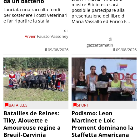
da un batterio
mostre Biblioteca sarà
Lanciata una raccolta fondi
possibile partecipare alla
per sostenere i costi veterinari
presentazione del libro di
e far ripartire la stalla
Maria Vassallo ed Enrico F...
di
Arvier
Fausto Vassoney
di
gazzettamatin
il 09/08/2026
il 09/08/2026
BATAILLES
SPORT
Batailles de Reines:
Podismo: Leon
Tiky, Alouette e
Martinet e Loic
Amoureuse regine a
Proment dominano la
Breuil-Cervinia
Staffetta Americana