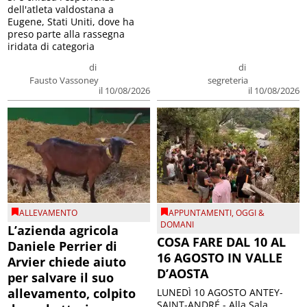
dell'atleta valdostana a
Eugene, Stati Uniti, dove ha
preso parte alla rassegna
iridata di categoria
di
di
Fausto Vassoney
segreteria
il 10/08/2026
il 10/08/2026
ALLEVAMENTO
APPUNTAMENTI
,
OGGI &
DOMANI
L’azienda agricola
COSA FARE DAL 10 AL
Daniele Perrier di
16 AGOSTO IN VALLE
Arvier chiede aiuto
D’AOSTA
per salvare il suo
allevamento, colpito
LUNEDÌ 10 AGOSTO ANTEY-
SAINT-ANDRÉ - Alla Sala