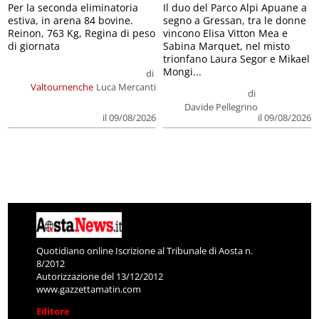
Per la seconda eliminatoria
Il duo del Parco Alpi Apuane a
estiva, in arena 84 bovine.
segno a Gressan, tra le donne
Reinon, 763 Kg, Regina di peso
vincono Elisa Vitton Mea e
di giornata
Sabina Marquet, nel misto
trionfano Laura Segor e Mikael
Mongi...
di
Valtournenche
Luca Mercanti
di
Davide Pellegrino
il 09/08/2026
il 09/08/2026
Quotidiano online Iscrizione al Tribunale di Aosta n.
8/2012
Autorizzazione del 13/12/2012
www.gazzettamatin.com
Editore