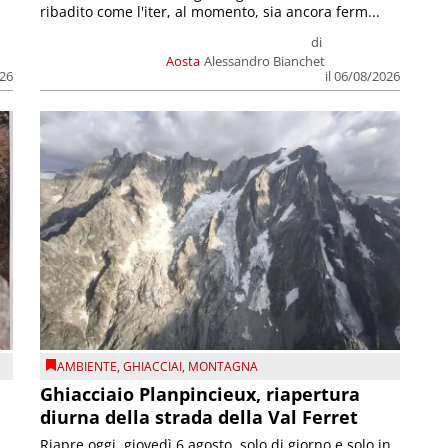
ribadito come l'iter, al momento, sia ancora ferm...
di
Aosta
Alessandro Bianchet
026
il 06/08/2026
AMBIENTE
,
GHIACCIAI
,
MONTAGNA
Ghiacciaio Planpincieux, riapertura
diurna della strada della Val Ferret
Riapre oggi, giovedì 6 agosto, solo di giorno e solo in