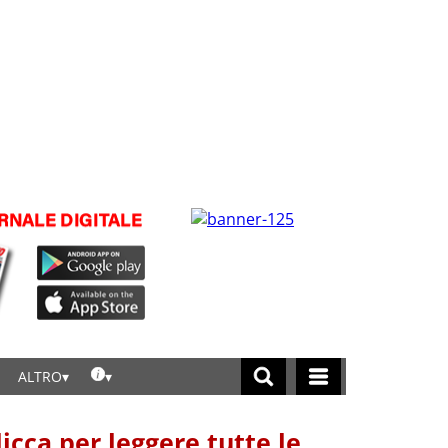
ALTRO
licca per leggere tutte le