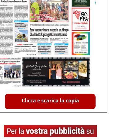
Clicca e scarica la copia