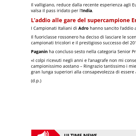
Il valligiano, reduce dalla recente esperienza agli E
valsa il pass iridato per l’
India
.
L’addio alle gare del supercampione 
I Campionati Italiani di
Adro
hanno sancito l’addio a
Il fuoriclasse rossonero ha deciso di lasciare le scen
campionati tricolori e il prestigioso successo del 2
Paganin
ha concluso sesto nella categoria Senior Pr
«I colpi ricevuti negli anni e l’anagrafe non mi cons
campionissimo aostano – Ringrazio tantissimo i mie
gran lunga superiori alla consapevolezza di essere ar
(d.p.)
ULTIME NEWS