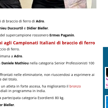
i di braccio di ferro di
Adro
.
ieu Ducourtil
e
Didier Bieller
.
re del supercampione rossonero
Ermes Paganin
.
i agli Campionati Italiani di braccio di ferro
cio di ferro.
ttimana a
Adro
.
a
Daniele Mathiou
nella categoria Senior Professionisti 100
affrontati nelle eliminatorie, non riuscendosi a esprimere ai
 del titolo.
un atleta in forte ascesa, ha miglioranto il
bronzo
diali in programma in India.
a partecipata categoria Esordienti 80 kg.
er Bieller
.