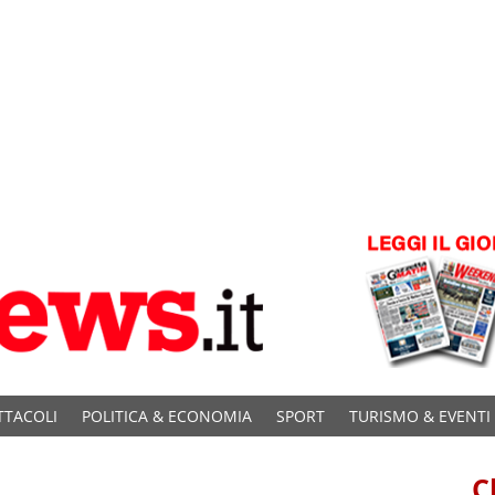
TTACOLI
POLITICA & ECONOMIA
SPORT
TURISMO & EVENTI
C