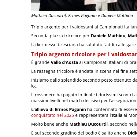
Mathieu Ducourtil, Ermes Paganin e Daniele Mathiou
Triplo argento per i valdostani ai Campionati Italian
Seconda piazza tricolore per
Daniele Mathiou
,
Math
La kermesse bresciana ha salutato l’addio alle ga
Triplo argento tricolore per i valdostan
È grande
Valle d’Aosta
ai Campionati Italiani di brac
La rassegna tricolore è andata in scena nel fine se
Iniziamo dallo splendido secondo posto ottenuto d
kg.
Il rossonero ha pagato in finale i durissimi scontri 
massimi livelli nel match decisivo per l’assegnazione
L’allievo di Ermes Paganin
ha confermato di essere 
conquistato nel 2025
e rappresenterà l’
Italia
ai Mon
Molto bene anche
Mathieu Ducourtil
, secondo nell
E sul secondo gradino del podio è salito anche
Didi