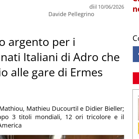
di
il
10/06/2026
n
Davide Pellegrino
C
lo argento per i
ati Italiani di Adro che
io alle gare di Ermes
Mathiou, Mathieu Ducourtil e Didier Bieller;
o 3 titoli mondiali, 12 ori tricolore e il
 America