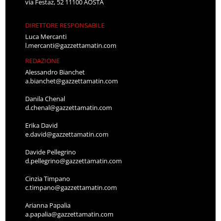
via Festaz, 52 11100 AOSTA
DIRETTORE RESPONSABILE
Luca Mercanti
l.mercanti@gazzettamatin.com
REDAZIONE
Alessandro Bianchet
a.bianchet@gazzettamatin.com
Danila Chenal
d.chenal@gazzettamatin.com
Erika David
e.david@gazzettamatin.com
Davide Pellegrino
d.pellegrino@gazzettamatin.com
Cinzia Timpano
c.timpano@gazzettamatin.com
Arianna Papalia
a.papalia@gazzettamatin.com