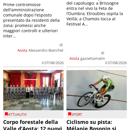
del capoluogo; a Brissogne
Prime contromosse
entra nel vivo la Feta de
dell'amministrazione
l’Oumbra; Etroubles ospita la
comunale dopo l'esposto
Veillà; a Chamois tocca al
presentato da residenti della
Festival A...
zona; promessi anche
maggiori controlli e ulteriori
inter...
di
Aosta
Alessandro Bianchet
di
Aosta
gazzettamatin
il 07/08/2026
il 07/08/2026
ATTUALITA'
SPORT
Corpo forestale della
Ciclismo su pista:
Valle d’Aosta: 12 nuovi
Mélanie Bosonin si